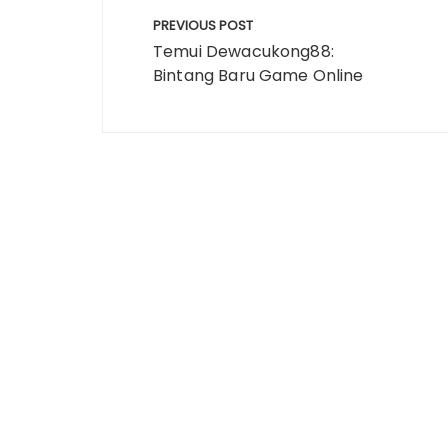
Post
PREVIOUS POST
navigation
Temui Dewacukong88:
Bintang Baru Game Online