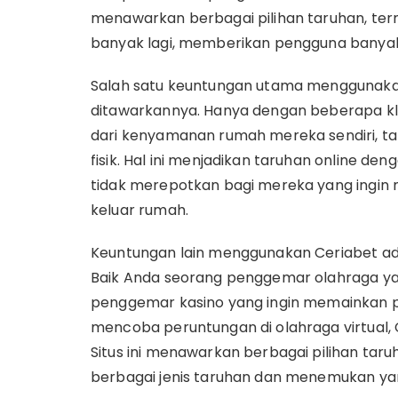
menawarkan berbagai pilihan taruhan, ter
banyak lagi, memberikan pengguna banya
Salah satu keuntungan utama menggunaka
ditawarkannya. Hanya dengan beberapa k
dari kenyamanan rumah mereka sendiri, ta
fisik. Hal ini menjadikan taruhan online d
tidak merepotkan bagi mereka yang ingin 
keluar rumah.
Keuntungan lain menggunakan Ceriabet ada
Baik Anda seorang penggemar olahraga yan
penggemar kasino yang ingin memainkan pe
mencoba peruntungan di olahraga virtual, 
Situs ini menawarkan berbagai pilihan ta
berbagai jenis taruhan dan menemukan yan