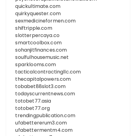
quickultimate.com
quirkyquester.com
sexmedicineformen.com
shiftripple.com
slotterpercaya.co
smartcoolbox.com
sohanjitfinances.com
soulfulhousemusic.net
sparklooms.com
tacticalcontractingllc.com
thecapitalpowers.com
tobabet88slot3.com
todayscurrentnews.com
totobet77.asia
totobet77.org
trendingpublication.com
ufabettererum3.com
ufabettermentm4.com