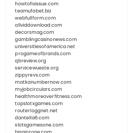
howtofixissue.com
teamufabet.biz
webfullform.com
allviddownload.com
decorsmag.com
gamblingcasinonews.com
universitiesofamerica.net
progameofbrands.com
qbreview.org
servicewueste.org
zippyrevs.com
matkanumbernow.com
myjobcirculars.com
healthmoreoverfitness.com
topslotxgames.com
routerloggnet.net
dantella6.com
slotsgamesone.com
hispinzone.com