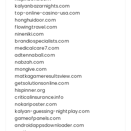
kalyanbazarnights.com
top-online-casino-usa.com
honghuidoor.com
flowingtravel.com
nineniki.com
brandiospecialists.com
medicalcare7.com
adtennaball.com
nabzah.com
mongive.com
matkagameresultsview.com
getsolutionsonline.com
hispinner.org
criticalinsurance.info
nokariposter.com
kalyan-guessing-nightplay.com
gameofpanels.com
androidappsdownloader.com