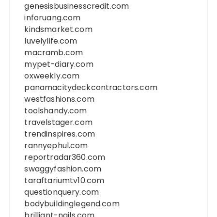
genesisbusinesscredit.com
inforuang.com
kindsmarket.com
luvelylife.com
macramb.com
mypet-diary.com
oxweekly.com
panamacitydeckcontractors.com
westfashions.com
toolshandy.com
travelstager.com
trendinspires.com
rannyephul.com
reportradar360.com
swaggyfashion.com
taraftariumtv10.com
questionquery.com
bodybuildinglegend.com
brilliant-nails.com