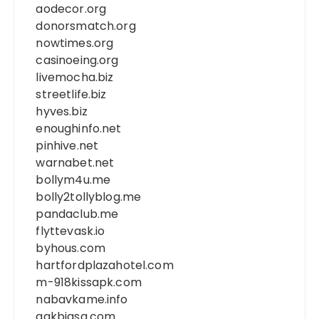
aodecor.org
donorsmatch.org
nowtimes.org
casinoeing.org
livemocha.biz
streetlife.biz
hyves.biz
enoughinfo.net
pinhive.net
warnabet.net
bollym4u.me
bolly2tollyblog.me
pandaclub.me
flyttevask.io
byhous.com
hartfordplazahotel.com
m-918kissapk.com
nabavkame.info
gakbiasa.com