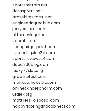
sportsmirrors.net
datasports.net
atasehirescortu.net
engineeringtechub.com
jerryescorts.com
attorneylegal.co
voomb.com
techgadgetpoint.com
tvsportsguide24.com
sportsreviews24.com
dubai360blog.com
lucky77slot.org
growmefast.com
mahkotahokislot.com
onlinecancerpharm.com
ufalek.org
mattress-disposal.com
happyflooringandcabinets.com