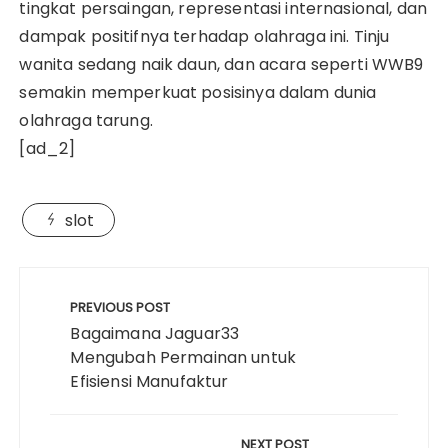
tingkat persaingan, representasi internasional, dan
dampak positifnya terhadap olahraga ini. Tinju
wanita sedang naik daun, dan acara seperti WWB9
semakin memperkuat posisinya dalam dunia
olahraga tarung.
[ad_2]
slot
Post
navigation
PREVIOUS POST
Bagaimana Jaguar33
Mengubah Permainan untuk
Efisiensi Manufaktur
NEXT POST