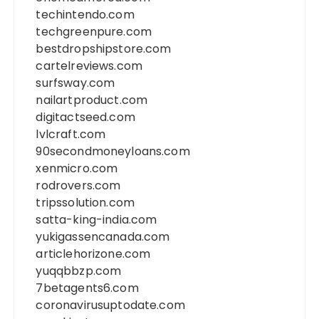
techintendo.com
techgreenpure.com
bestdropshipstore.com
cartelreviews.com
surfsway.com
nailartproduct.com
digitactseed.com
lvlcraft.com
90secondmoneyloans.com
xenmicro.com
rodrovers.com
tripssolution.com
satta-king-india.com
yukigassencanada.com
articlehorizone.com
yuqqbbzp.com
7betagents6.com
coronavirusuptodate.com