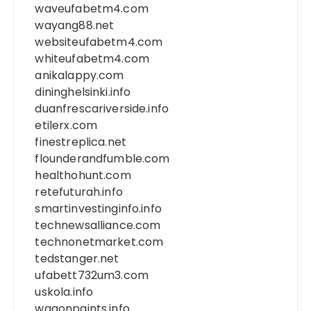
waveufabetm4.com
wayang88.net
websiteufabetm4.com
whiteufabetm4.com
anikalappy.com
dininghelsinki.info
duanfrescariverside.info
etilerx.com
finestreplica.net
flounderandfumble.com
healthohunt.com
retefuturah.info
smartinvestinginfo.info
technewsalliance.com
technonetmarket.com
tedstanger.net
ufabett732um3.com
uskola.info
wagonpaints.info