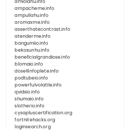
amiolahu.info
ampacheme.info
ampullahu.info
aromaxme.info
asserthatecontrast.info
atenderme.info
bangumiio.info
bekosunhu.info
beneficialgrandiose.info
blomaio.info
dosellinfoplete.info
podtubeio.info
powerfulvolatile.info
qvidsio.info
shumaio.info
slotherio.info
cysapluscertification.org
fortnitehacks.org
loginsearch.org