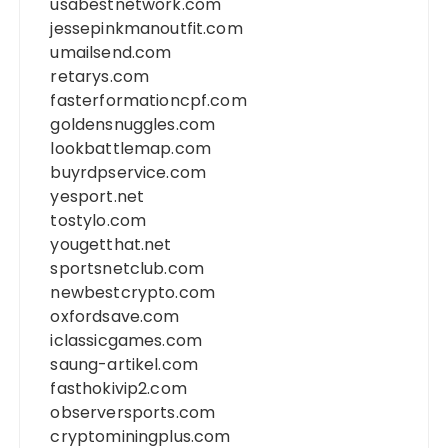
usabestnetwork.com
jessepinkmanoutfit.com
umailsend.com
retarys.com
fasterformationcpf.com
goldensnuggles.com
lookbattlemap.com
buyrdpservice.com
yesport.net
tostylo.com
yougetthat.net
sportsnetclub.com
newbestcrypto.com
oxfordsave.com
iclassicgames.com
saung-artikel.com
fasthokivip2.com
observersports.com
cryptominingplus.com