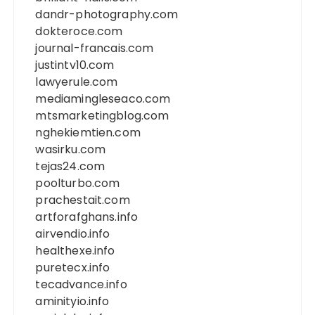
dandr-photography.com
dokteroce.com
journal-francais.com
justintv10.com
lawyerule.com
mediamingleseaco.com
mtsmarketingblog.com
nghekiemtien.com
wasirku.com
tejas24.com
poolturbo.com
prachestait.com
artforafghans.info
airvendio.info
healthexe.info
puretecx.info
tecadvance.info
aminityio.info