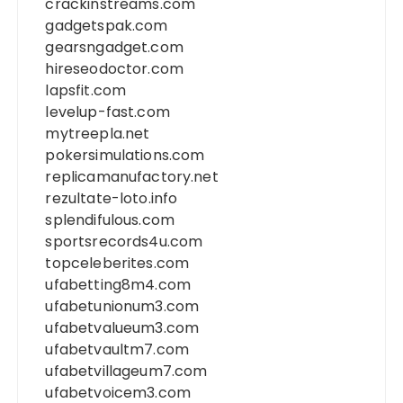
crackinstreams.com
gadgetspak.com
gearsngadget.com
hireseodoctor.com
lapsfit.com
levelup-fast.com
mytreepla.net
pokersimulations.com
replicamanufactory.net
rezultate-loto.info
splendifulous.com
sportsrecords4u.com
topceleberites.com
ufabetting8m4.com
ufabetunionum3.com
ufabetvalueum3.com
ufabetvaultm7.com
ufabetvillageum7.com
ufabetvoicem3.com