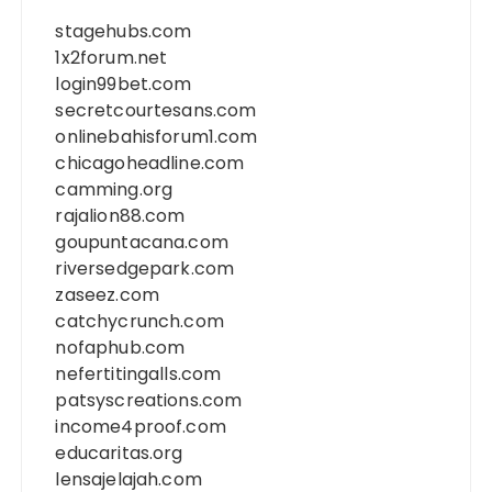
stagehubs.com
1x2forum.net
login99bet.com
secretcourtesans.com
onlinebahisforum1.com
chicagoheadline.com
camming.org
rajalion88.com
goupuntacana.com
riversedgepark.com
zaseez.com
catchycrunch.com
nofaphub.com
nefertitingalls.com
patsyscreations.com
income4proof.com
educaritas.org
lensajelajah.com