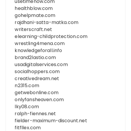
usetimenow.com
healthblow.com
gohelpmate.com
rajdhani-satta-matka.com
writerscraft.net
elearning-childprotection.com
wrestling4mena.com
knowledgeforall.info
brand2lastio.com
usadigitalservices.com
socialhoppers.com
creativedream.net
n2315.com
getwebonline.com
onlyfansheaven.com
lky08.com
ralph-fiennes.net
fielder-maximum-discount.net
fitfllex.com