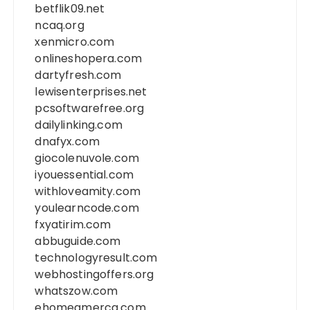
betflik09.net
ncaq.org
xenmicro.com
onlineshopera.com
dartyfresh.com
lewisenterprises.net
pcsoftwarefree.org
dailylinking.com
dnafyx.com
giocolenuvole.com
iyouessential.com
withloveamity.com
youlearncode.com
fxyatirim.com
abbuguide.com
technologyresult.com
webhostingoffers.org
whatszow.com
ehomeamerca.com