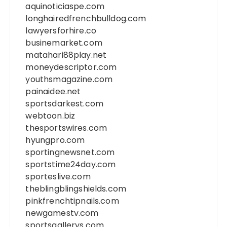
aquinoticiaspe.com
longhairedfrenchbulldog.com
lawyersforhire.co
businemarket.com
matahari88play.net
moneydescriptor.com
youthsmagazine.com
painaidee.net
sportsdarkest.com
webtoon.biz
thesportswires.com
hyungpro.com
sportingnewsnet.com
sportstime24day.com
sporteslive.com
theblingblingshields.com
pinkfrenchtipnails.com
newgamestv.com
sportsgallerys.com