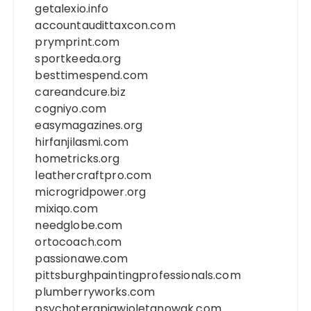
getalexio.info
accountaudittaxcon.com
prymprint.com
sportkeeda.org
besttimespend.com
careandcure.biz
cogniyo.com
easymagazines.org
hirfanjilasmi.com
hometricks.org
leathercraftpro.com
microgridpower.org
mixiqo.com
needglobe.com
ortocoach.com
passionawe.com
pittsburghpaintingprofessionals.com
plumberryworks.com
psychoterapiawioletanowak.com