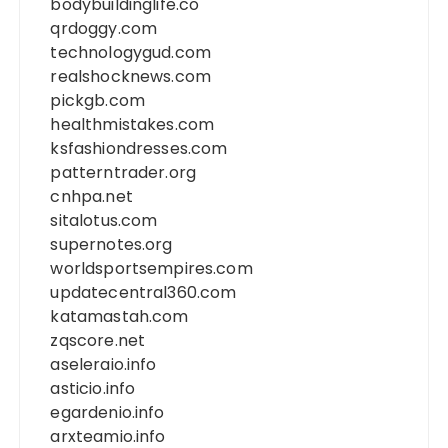
bodybuildinglife.co
qrdoggy.com
technologygud.com
realshocknews.com
pickgb.com
healthmistakes.com
ksfashiondresses.com
patterntrader.org
cnhpa.net
sitalotus.com
supernotes.org
worldsportsempires.com
updatecentral360.com
katamastah.com
zqscore.net
aseleraio.info
asticio.info
egardenio.info
arxteamio.info