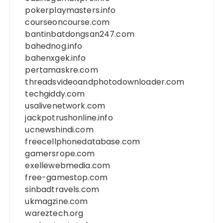
pokerplaymasters.info
courseoncourse.com
bantinbatdongsan247.com
bahednog.info
bahenxgek.info
pertamaskre.com
threadsvideoandphotodownloader.com
techgiddy.com
usalivenetwork.com
jackpotrushonline.info
ucnewshindi.com
freecellphonedatabase.com
gamersrope.com
exellewebmedia.com
free-gamestop.com
sinbadtravels.com
ukmagzine.com
wareztech.org