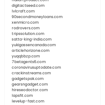
digitactseed.com
lvlcraft.com
90secondmoneyloans.com
xenmicro.com
rodrovers.com
tripssolution.com
satta-king-india.com
yukigassencanada.com
articlehorizone.com
yuqqbbzp.com
7betagents6.com
coronavirusuptodate.com
crackinstreams.com
gadgetspak.com
gearsngadget.com
hireseodoctor.com
lapsfit.com
levelup-fast.com