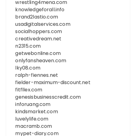
wrestling4mena.com
knowledgeforall.info
brand2lastio.com
usadigitalservices.com
socialhoppers.com
creativedream.net
n2315.com
getwebonline.com
onlyfansheaven.com
lky08.com
ralph-fiennes.net
fielder-maximum-discount.net
fitfllex.com
genesisbusinesscredit.com
inforuang.com
kindsmarket.com
luvelylife.com
macramb.com
mypet-diary.com