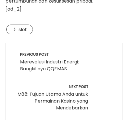
pertumbuhan dan kesuksesan pribadi.
[ad_2]
slot
Post
navigation
PREVIOUS POST
Merevolusi Industri Energi:
Bangkitnya QQEMAS
NEXT POST
M88: Tujuan Utama Anda untuk
Permainan Kasino yang
Mendebarkan