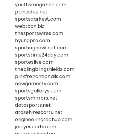
youthsmagazine.com
painaidee.net
sportsdarkest.com
webtoon.biz
thesportswires.com
hyungpro.com
sportingnewsnet.com
sportstime24day.com
sporteslive.com
theblingblingshields.com
pinkfrenchtipnails.com
newgamestv.com
sportsgallerys.com
sportsmirrors.net
datasports.net
atasehirescortu.net
engineeringtechub.com
jerryescorts.com
attorneylegal.co