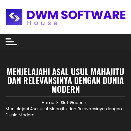
Skip
to
content
MENJELAJAHI ASAL USUL MAHAJITU
DAN RELEVANSINYA DENGAN DUNIA
MODERN
Home
Slot Gacor
Menjelajahi Asal Usul Mahajitu dan Relevansinya dengan
Dunia Modern