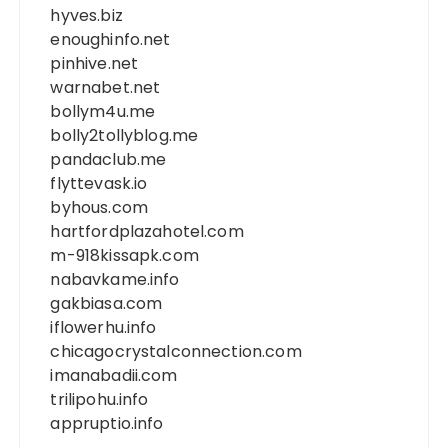
hyves.biz
enoughinfo.net
pinhive.net
warnabet.net
bollym4u.me
bolly2tollyblog.me
pandaclub.me
flyttevask.io
byhous.com
hartfordplazahotel.com
m-918kissapk.com
nabavkame.info
gakbiasa.com
iflowerhu.info
chicagocrystalconnection.com
imanabadii.com
trilipohu.info
appruptio.info