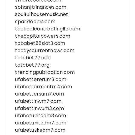
sohanjitfinances.com
soulfulhousemusic.net
sparklooms.com
tacticalcontractingllc.com
thecapitalpowers.com
tobabet88slot3.com
todayscurrentnews.com
totobet77.asia
totobet77.org
trendingpublication.com
ufabettererum3.com
ufabettermentm4.com
ufabettersum7.com
ufabettinwm7.com
ufabettinwum3.com
ufabetunitedm3.com
ufabetunitedm7.com
ufabetuskedm7.com