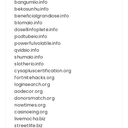
bangumiio.info
bekosunhu.info
beneficialgrandiose.info
blomaio.info
dosellinfoplete.info
podtubeio.info
powerfulvolatile.info
qvidsio.info
shumaio.info
slotherio.info
cysapluscertification.org
fortnitehacks.org
loginsearch.org
aodecor.org
donorsmatch.org
nowtimes.org
casinoeing.org
livemocha.biz
streetlife.biz