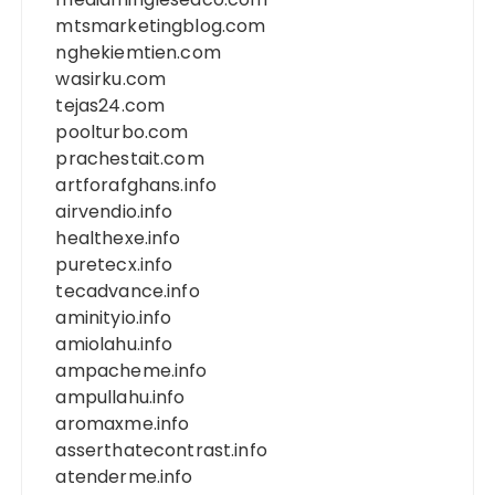
mtsmarketingblog.com
nghekiemtien.com
wasirku.com
tejas24.com
poolturbo.com
prachestait.com
artforafghans.info
airvendio.info
healthexe.info
puretecx.info
tecadvance.info
aminityio.info
amiolahu.info
ampacheme.info
ampullahu.info
aromaxme.info
asserthatecontrast.info
atenderme.info