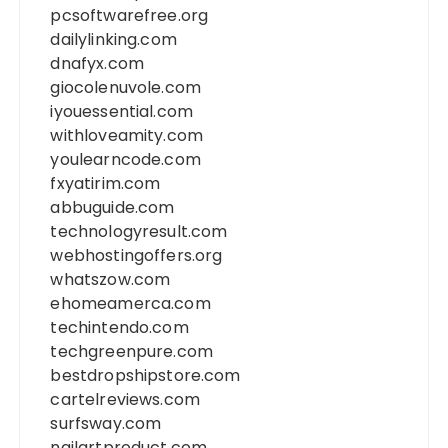
pcsoftwarefree.org
dailylinking.com
dnafyx.com
giocolenuvole.com
iyouessential.com
withloveamity.com
youlearncode.com
fxyatirim.com
abbuguide.com
technologyresult.com
webhostingoffers.org
whatszow.com
ehomeamerca.com
techintendo.com
techgreenpure.com
bestdropshipstore.com
cartelreviews.com
surfsway.com
nailartproduct.com