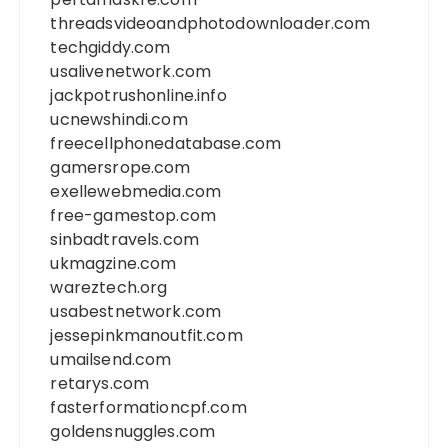
threadsvideoandphotodownloader.com
techgiddy.com
usalivenetwork.com
jackpotrushonline.info
ucnewshindi.com
freecellphonedatabase.com
gamersrope.com
exellewebmedia.com
free-gamestop.com
sinbadtravels.com
ukmagzine.com
wareztech.org
usabestnetwork.com
jessepinkmanoutfit.com
umailsend.com
retarys.com
fasterformationcpf.com
goldensnuggles.com