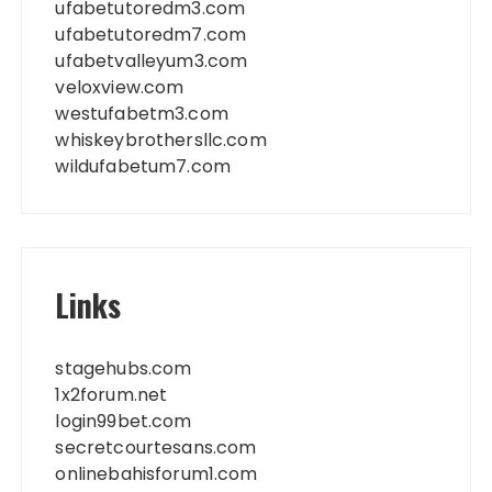
ufabetutoredm3.com
ufabetutoredm7.com
ufabetvalleyum3.com
veloxview.com
westufabetm3.com
whiskeybrothersllc.com
wildufabetum7.com
Links
stagehubs.com
1x2forum.net
login99bet.com
secretcourtesans.com
onlinebahisforum1.com