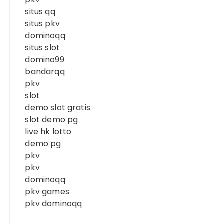
situs qq
situs pkv
dominoqq
situs slot
domino99
bandarqq
pkv
slot
demo slot gratis
slot demo pg
live hk lotto
demo pg
pkv
pkv
dominoqq
pkv games
pkv dominoqq