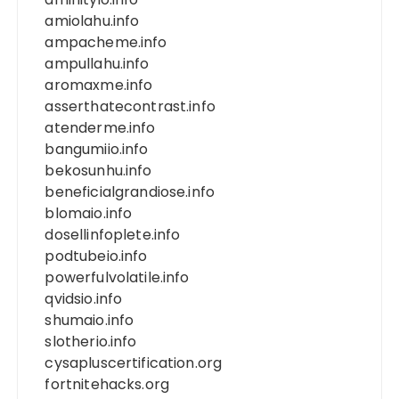
amiolahu.info
ampacheme.info
ampullahu.info
aromaxme.info
asserthatecontrast.info
atenderme.info
bangumiio.info
bekosunhu.info
beneficialgrandiose.info
blomaio.info
dosellinfoplete.info
podtubeio.info
powerfulvolatile.info
qvidsio.info
shumaio.info
slotherio.info
cysapluscertification.org
fortnitehacks.org