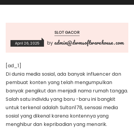
SLOT GACOR
admin@dwmsoftwarehouse.com
by
April 26, 2025
[ad_1]
Di dunia media sosial, ada banyak influencer dan
pembuat konten yang telah mengumpulkan
banyak pengikut dan menjadi nama rumah tangga.
Salah satu individu yang baru -baru ini bangkit
untuk terkenal adalah Sultan178, sensasi media
sosial yang dikenal karena kontennya yang
menghibur dan kepribadian yang menarik.