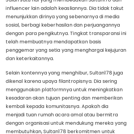
influencer lain adalah keasliannya. Dia tidak takut
menunjukkan dirinya yang sebenarnya di media
sosial, berbagi keberhasilan dan perjuangannya
dengan para pengikutnya. Tingkat transparansi ini
telah membuatnya mendapatkan basis
penggemar yang setia yang menghargai kejujuran
dan keterkaitannya.
Selain kontennya yang menghibur, Sultan178 juga
dikenal karena upaya filantropisnya. Dia sering
menggunakan platformnya untuk meningkatkan
kesadaran akan tujuan penting dan memberikan
kembali kepada komunitasnya. Apakah dia
menjadi tuan rumah acara amal atau bermitra
dengan organisasi untuk mendukung mereka yang
membutuhkan, Sultan178 berkomitmen untuk