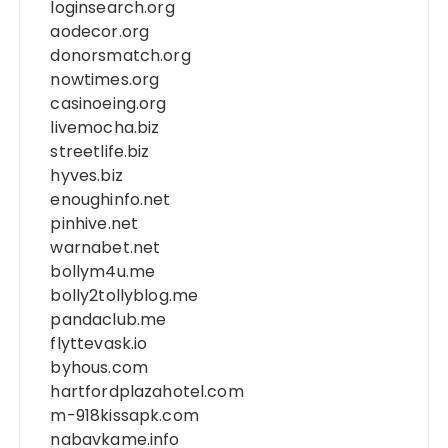
loginsearch.org
aodecor.org
donorsmatch.org
nowtimes.org
casinoeing.org
livemocha.biz
streetlife.biz
hyves.biz
enoughinfo.net
pinhive.net
warnabet.net
bollym4u.me
bolly2tollyblog.me
pandaclub.me
flyttevask.io
byhous.com
hartfordplazahotel.com
m-918kissapk.com
nabavkame.info