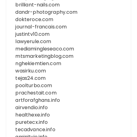
brilliant-nails.com
dandr-photography.com
dokteroce.com
journal-francais.com
justintv10.com
lawyerule.com
mediamingleseaco.com
mtsmarketingblog.com
nghekiemtien.com
wasirku.com
tejas24.com
poolturbo.com
prachestait.com
artforafghans.info
airvendio.info
healthexe.info
puretecx.info
tecadvance.info
aminityio.info