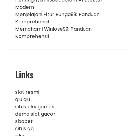
Modern
Menjelajahi Fitur Bunga99: Panduan
Komprehensif
Memahami Winlose99: Panduan
Komprehensif
Links
slot resmi
qiu qiu
situs pkv games
demo slot gacor
sbobet
situs qq
pkv