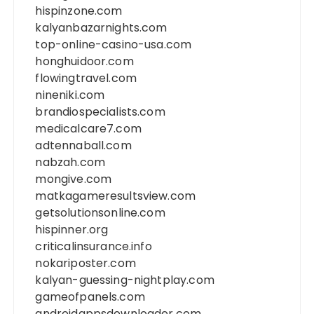
hispinzone.com
kalyanbazarnights.com
top-online-casino-usa.com
honghuidoor.com
flowingtravel.com
nineniki.com
brandiospecialists.com
medicalcare7.com
adtennaball.com
nabzah.com
mongive.com
matkagameresultsview.com
getsolutionsonline.com
hispinner.org
criticalinsurance.info
nokariposter.com
kalyan-guessing-nightplay.com
gameofpanels.com
androidappsdownloader.com