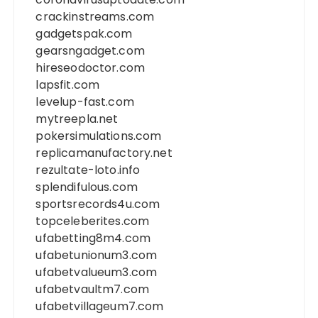
crackinstreams.com
gadgetspak.com
gearsngadget.com
hireseodoctor.com
lapsfit.com
levelup-fast.com
mytreepla.net
pokersimulations.com
replicamanufactory.net
rezultate-loto.info
splendifulous.com
sportsrecords4u.com
topceleberites.com
ufabetting8m4.com
ufabetunionum3.com
ufabetvalueum3.com
ufabetvaultm7.com
ufabetvillageum7.com