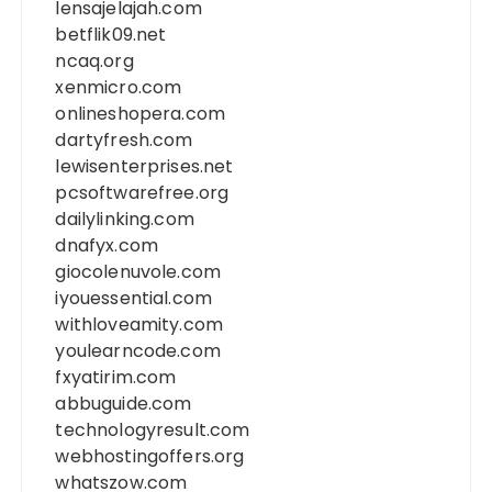
lensajelajah.com
betflik09.net
ncaq.org
xenmicro.com
onlineshopera.com
dartyfresh.com
lewisenterprises.net
pcsoftwarefree.org
dailylinking.com
dnafyx.com
giocolenuvole.com
iyouessential.com
withloveamity.com
youlearncode.com
fxyatirim.com
abbuguide.com
technologyresult.com
webhostingoffers.org
whatszow.com