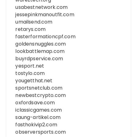
usabestnetwork.com
jessepinkmanoutfit.com
umailsend.com
retarys.com
fasterformationcpf.com
goldensnuggles.com
lookbattlemap.com
buyrdpservice.com
yesport.net
tostylo.com
yougetthat.net
sportsnetclub.com
newbestcrypto.com
oxfordsave.com
iclassicgames.com
saung-artikel.com
fasthokivip2.com
observersports.com