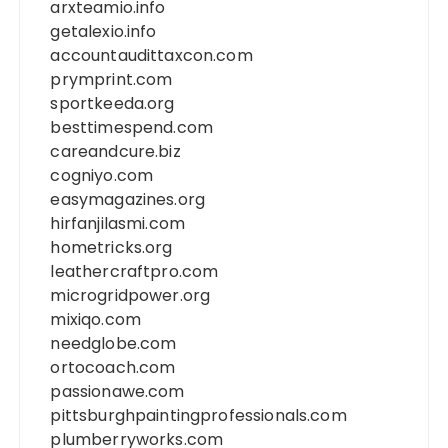
arxteamio.info
getalexio.info
accountaudittaxcon.com
prymprint.com
sportkeeda.org
besttimespend.com
careandcure.biz
cogniyo.com
easymagazines.org
hirfanjilasmi.com
hometricks.org
leathercraftpro.com
microgridpower.org
mixiqo.com
needglobe.com
ortocoach.com
passionawe.com
pittsburghpaintingprofessionals.com
plumberryworks.com