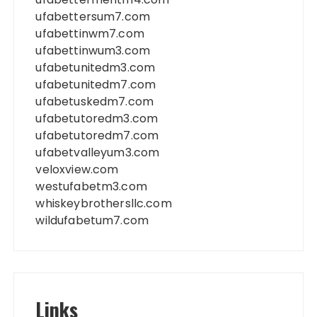
ufabettersum7.com
ufabettinwm7.com
ufabettinwum3.com
ufabetunitedm3.com
ufabetunitedm7.com
ufabetuskedm7.com
ufabetutoredm3.com
ufabetutoredm7.com
ufabetvalleyum3.com
veloxview.com
westufabetm3.com
whiskeybrothersllc.com
wildufabetum7.com
Links