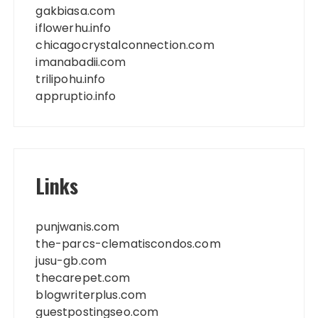
gakbiasa.com
iflowerhu.info
chicagocrystalconnection.com
imanabadii.com
trilipohu.info
appruptio.info
Links
punjwanis.com
the-parcs-clematiscondos.com
jusu-gb.com
thecarepet.com
blogwriterplus.com
guestpostingseo.com