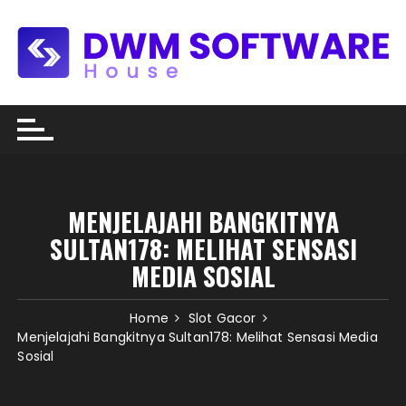
Skip
to
content
MENJELAJAHI BANGKITNYA
SULTAN178: MELIHAT SENSASI
MEDIA SOSIAL
Home
Slot Gacor
Menjelajahi Bangkitnya Sultan178: Melihat Sensasi Media
Sosial