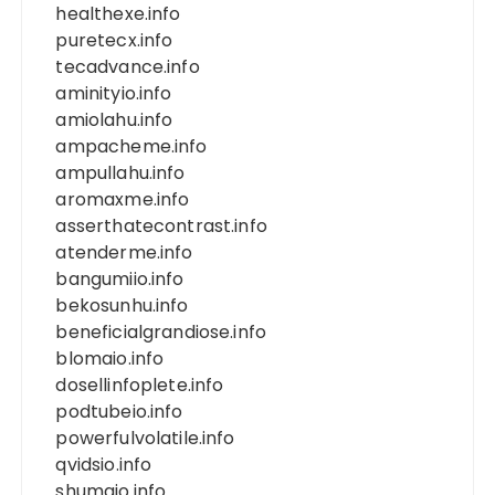
healthexe.info
puretecx.info
tecadvance.info
aminityio.info
amiolahu.info
ampacheme.info
ampullahu.info
aromaxme.info
asserthatecontrast.info
atenderme.info
bangumiio.info
bekosunhu.info
beneficialgrandiose.info
blomaio.info
dosellinfoplete.info
podtubeio.info
powerfulvolatile.info
qvidsio.info
shumaio.info