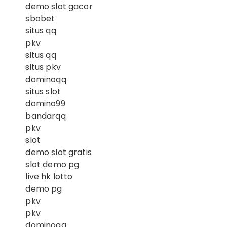
demo slot gacor
sbobet
situs qq
pkv
situs qq
situs pkv
dominoqq
situs slot
domino99
bandarqq
pkv
slot
demo slot gratis
slot demo pg
live hk lotto
demo pg
pkv
pkv
dominoqq