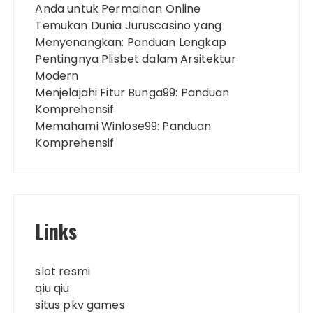
Anda untuk Permainan Online
Temukan Dunia Juruscasino yang
Menyenangkan: Panduan Lengkap
Pentingnya Plisbet dalam Arsitektur
Modern
Menjelajahi Fitur Bunga99: Panduan
Komprehensif
Memahami Winlose99: Panduan
Komprehensif
Links
slot resmi
qiu qiu
situs pkv games