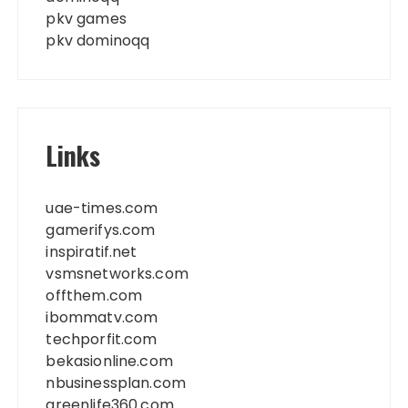
pkv games
pkv dominoqq
Links
uae-times.com
gamerifys.com
inspiratif.net
vsmsnetworks.com
offthem.com
ibommatv.com
techporfit.com
bekasionline.com
nbusinessplan.com
greenlife360.com