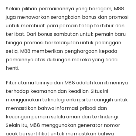
Selain pilihan permainannya yang beragam, M88
juga menawarkan serangkaian bonus dan promosi
untuk membuat para pemain tetap terhibur dan
terlibat. Dari bonus sambutan untuk pemain baru
hingga promosi berkelanjutan untuk pelanggan
setia, M88 memberikan penghargaan kepada
pemainnya atas dukungan mereka yang tiada
henti.
Fitur utama lainnya dari M88 adalah komitmennya
terhadap keamanan dan keadilan. Situs ini
menggunakan teknologi enkripsi tercanggih untuk
memastikan bahwa informasi pribadi dan
keuangan pemain selalu aman dan terlindungi.
Selain itu, M88 menggunakan generator nomor
acak bersertifikat untuk memastikan bahwa