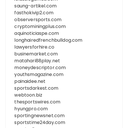
saung-artikel.com
fasthokivip2.com
observersports.com
cryptominingplus.com
aquinoticiaspe.com
longhairedfrenchbulldog.com
lawyersforhire.co
businemarket.com
matahari88play.net
moneydescriptor.com
youthsmagazine.com
painaidee.net
sportsdarkest.com
webtoon.biz
thesportswires.com
hyungpro.com
sportingnewsnet.com
sportstime24day.com