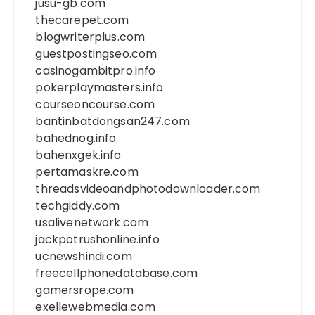
jusu-gb.com
thecarepet.com
blogwriterplus.com
guestpostingseo.com
casinogambitpro.info
pokerplaymasters.info
courseoncourse.com
bantinbatdongsan247.com
bahednog.info
bahenxgek.info
pertamaskre.com
threadsvideoandphotodownloader.com
techgiddy.com
usalivenetwork.com
jackpotrushonline.info
ucnewshindi.com
freecellphonedatabase.com
gamersrope.com
exellewebmedia.com