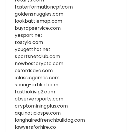
fasterformationcpf.com
goldensnuggles.com
lookbattlemap.com
buyrdpservice.com
yesport.net
tostylo.com
yougetthat.net
sportsnetclub.com
newbestcrypto.com
oxfordsave.com
iclassicgames.com
saung-artikel.com
fasthokivip2.com
observersports.com
cryptominingplus.com
aquinoticiaspe.com
longhairedfrenchbulldog.com
lawyersforhire.co