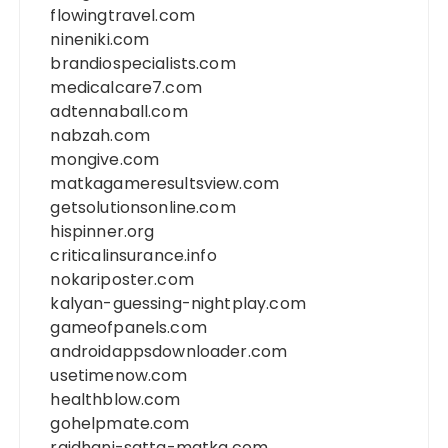
flowingtravel.com
nineniki.com
brandiospecialists.com
medicalcare7.com
adtennaball.com
nabzah.com
mongive.com
matkagameresultsview.com
getsolutionsonline.com
hispinner.org
criticalinsurance.info
nokariposter.com
kalyan-guessing-nightplay.com
gameofpanels.com
androidappsdownloader.com
usetimenow.com
healthblow.com
gohelpmate.com
rajdhani-satta-matka.com