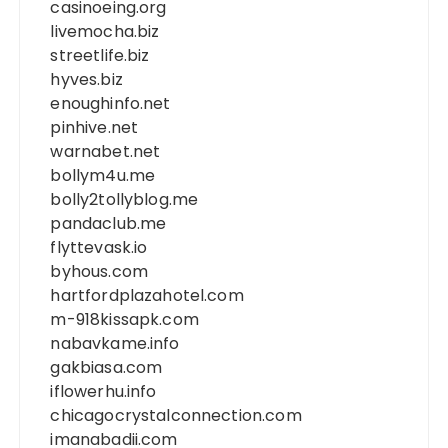
casinoeing.org
livemocha.biz
streetlife.biz
hyves.biz
enoughinfo.net
pinhive.net
warnabet.net
bollym4u.me
bolly2tollyblog.me
pandaclub.me
flyttevask.io
byhous.com
hartfordplazahotel.com
m-918kissapk.com
nabavkame.info
gakbiasa.com
iflowerhu.info
chicagocrystalconnection.com
imanabadii.com