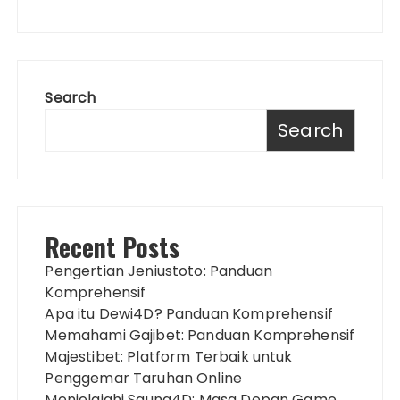
Search
Search
Recent Posts
Pengertian Jeniustoto: Panduan
Komprehensif
Apa itu Dewi4D? Panduan Komprehensif
Memahami Gajibet: Panduan Komprehensif
Majestibet: Platform Terbaik untuk
Penggemar Taruhan Online
Menjelajahi Saung4D: Masa Depan Game