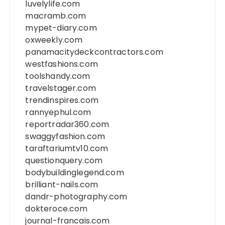
luvelylife.com
macramb.com
mypet-diary.com
oxweekly.com
panamacitydeckcontractors.com
westfashions.com
toolshandy.com
travelstager.com
trendinspires.com
rannyephul.com
reportradar360.com
swaggyfashion.com
taraftariumtv10.com
questionquery.com
bodybuildinglegend.com
brilliant-nails.com
dandr-photography.com
dokteroce.com
journal-francais.com