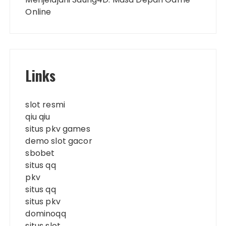
Online
Links
slot resmi
qiu qiu
situs pkv games
demo slot gacor
sbobet
situs qq
pkv
situs qq
situs pkv
dominoqq
situs slot