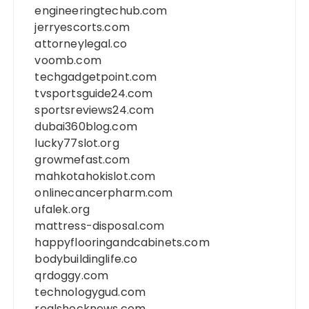
engineeringtechub.com
jerryescorts.com
attorneylegal.co
voomb.com
techgadgetpoint.com
tvsportsguide24.com
sportsreviews24.com
dubai360blog.com
lucky77slot.org
growmefast.com
mahkotahokislot.com
onlinecancerpharm.com
ufalek.org
mattress-disposal.com
happyflooringandcabinets.com
bodybuildinglife.co
qrdoggy.com
technologygud.com
realshocknews.com