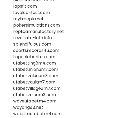
lapsfit.com
levelup-fast.com
mytreepla.net
pokersimulations.com
replicamanufactory.net
rezultate-loto.info
splendifulous.com
sportsrecords4u.com
topceleberites.com
ufabetting8m4.com
ufabetunionum3.com
ufabetvalueum3.com
ufabetvaultm7.com
ufabetvillageum7.com
ufabetvoicem3.com
waveufabetm4.com
wayang88.net
websiteufabetm4.com