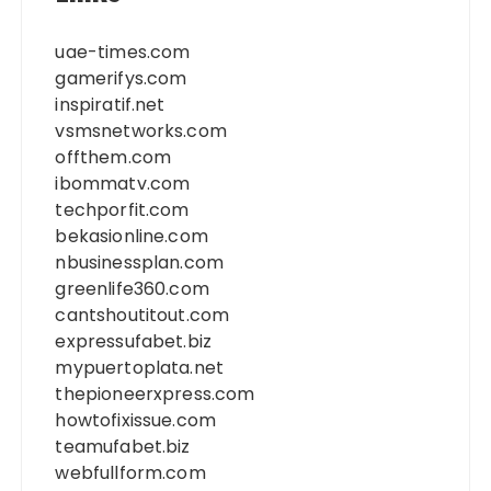
uae-times.com
gamerifys.com
inspiratif.net
vsmsnetworks.com
offthem.com
ibommatv.com
techporfit.com
bekasionline.com
nbusinessplan.com
greenlife360.com
cantshoutitout.com
expressufabet.biz
mypuertoplata.net
thepioneerxpress.com
howtofixissue.com
teamufabet.biz
webfullform.com