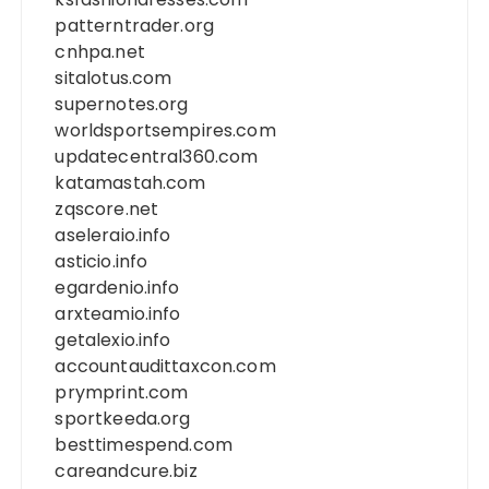
patterntrader.org
cnhpa.net
sitalotus.com
supernotes.org
worldsportsempires.com
updatecentral360.com
katamastah.com
zqscore.net
aseleraio.info
asticio.info
egardenio.info
arxteamio.info
getalexio.info
accountaudittaxcon.com
prymprint.com
sportkeeda.org
besttimespend.com
careandcure.biz