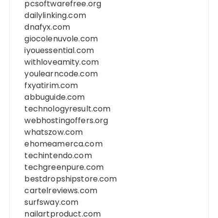
pcsoftwarefree.org
dailylinking.com
dnafyx.com
giocolenuvole.com
iyouessential.com
withloveamity.com
youlearncode.com
fxyatirim.com
abbuguide.com
technologyresult.com
webhostingoffers.org
whatszow.com
ehomeamerca.com
techintendo.com
techgreenpure.com
bestdropshipstore.com
cartelreviews.com
surfsway.com
nailartproduct.com