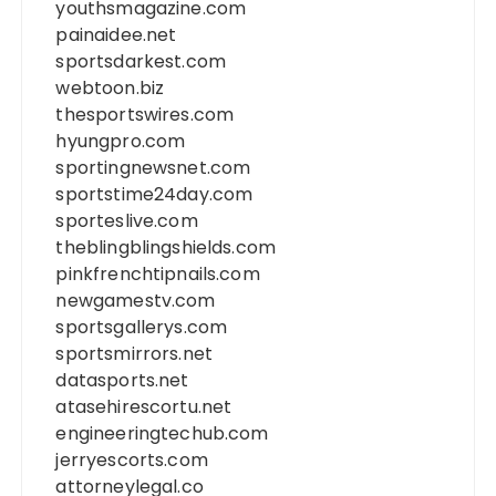
youthsmagazine.com
painaidee.net
sportsdarkest.com
webtoon.biz
thesportswires.com
hyungpro.com
sportingnewsnet.com
sportstime24day.com
sporteslive.com
theblingblingshields.com
pinkfrenchtipnails.com
newgamestv.com
sportsgallerys.com
sportsmirrors.net
datasports.net
atasehirescortu.net
engineeringtechub.com
jerryescorts.com
attorneylegal.co