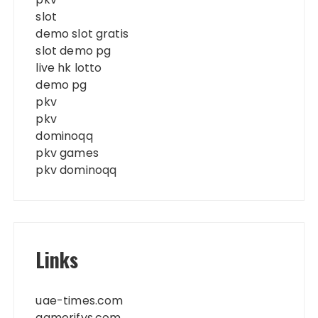
slot
demo slot gratis
slot demo pg
live hk lotto
demo pg
pkv
pkv
dominoqq
pkv games
pkv dominoqq
Links
uae-times.com
gamerifys.com