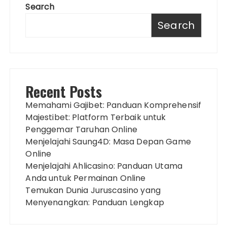
Search
Search
Recent Posts
Memahami Gajibet: Panduan Komprehensif
Majestibet: Platform Terbaik untuk
Penggemar Taruhan Online
Menjelajahi Saung4D: Masa Depan Game
Online
Menjelajahi Ahlicasino: Panduan Utama
Anda untuk Permainan Online
Temukan Dunia Juruscasino yang
Menyenangkan: Panduan Lengkap