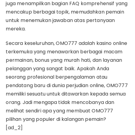
juga menampilkan bagian FAQ komprehensif yang
mencakup berbagai topik, memudahkan pemain
untuk menemukan jawaban atas pertanyaan
mereka.
Secara keseluruhan, OMO777 adalah kasino online
terkemuka yang menawarkan berbagai macam
permainan, bonus yang murah hati, dan layanan
pelanggan yang sangat baik. Apakah Anda
seorang profesional berpengalaman atau
pendatang baru di dunia perjudian online, OMO777
memiliki sesuatu untuk ditawarkan kepada semua
orang. Jadi mengapa tidak mencobanya dan
melihat sendiri apa yang membuat OMO777
pilihan yang populer di kalangan pemain?
[ad_2]