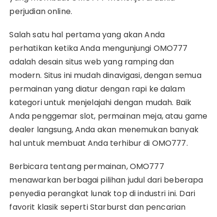
perjudian online.
Salah satu hal pertama yang akan Anda
perhatikan ketika Anda mengunjungi OMO777
adalah desain situs web yang ramping dan
modern. Situs ini mudah dinavigasi, dengan semua
permainan yang diatur dengan rapi ke dalam
kategori untuk menjelajahi dengan mudah. Baik
Anda penggemar slot, permainan meja, atau game
dealer langsung, Anda akan menemukan banyak
hal untuk membuat Anda terhibur di OMO777.
Berbicara tentang permainan, OMO777
menawarkan berbagai pilihan judul dari beberapa
penyedia perangkat lunak top di industri ini. Dari
favorit klasik seperti Starburst dan pencarian