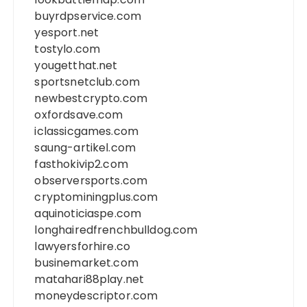
buyrdpservice.com
yesport.net
tostylo.com
yougetthat.net
sportsnetclub.com
newbestcrypto.com
oxfordsave.com
iclassicgames.com
saung-artikel.com
fasthokivip2.com
observersports.com
cryptominingplus.com
aquinoticiaspe.com
longhairedfrenchbulldog.com
lawyersforhire.co
businemarket.com
matahari88play.net
moneydescriptor.com