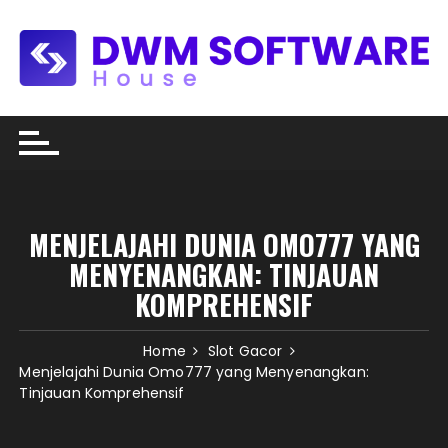
Skip
to
content
MENJELAJAHI DUNIA OMO777 YANG
MENYENANGKAN: TINJAUAN
KOMPREHENSIF
Home
Slot Gacor
Menjelajahi Dunia Omo777 yang Menyenangkan:
Tinjauan Komprehensif