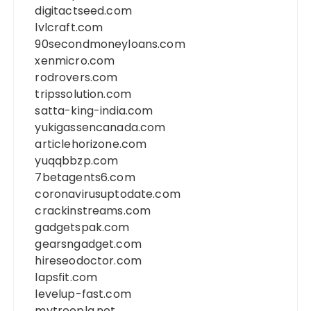
digitactseed.com
lvlcraft.com
90secondmoneyloans.com
xenmicro.com
rodrovers.com
tripssolution.com
satta-king-india.com
yukigassencanada.com
articlehorizone.com
yuqqbbzp.com
7betagents6.com
coronavirusuptodate.com
crackinstreams.com
gadgetspak.com
gearsngadget.com
hireseodoctor.com
lapsfit.com
levelup-fast.com
mytreepla.net