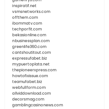
inspiratif.net
vsmsnetworks.com
offthem.com
ibommatv.com
techporfit.com
bekasionline.com
nbusinessplan.com
greenlife360.com
cantshoutitout.com
expressufabet.biz
mypuertoplata.net
thepioneerxpress.com
howtofixissue.com
teamufabet.biz
webfullform.com
allviddownload.com
decorsmag.com
gamblingcasinonews.com