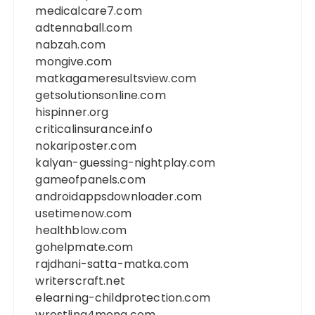
medicalcare7.com
adtennaball.com
nabzah.com
mongive.com
matkagameresultsview.com
getsolutionsonline.com
hispinner.org
criticalinsurance.info
nokariposter.com
kalyan-guessing-nightplay.com
gameofpanels.com
androidappsdownloader.com
usetimenow.com
healthblow.com
gohelpmate.com
rajdhani-satta-matka.com
writerscraft.net
elearning-childprotection.com
wrestling4mena.com