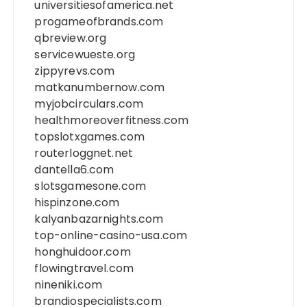
universitiesofamerica.net
progameofbrands.com
qbreview.org
servicewueste.org
zippyrevs.com
matkanumbernow.com
myjobcirculars.com
healthmoreoverfitness.com
topslotxgames.com
routerloggnet.net
dantella6.com
slotsgamesone.com
hispinzone.com
kalyanbazarnights.com
top-online-casino-usa.com
honghuidoor.com
flowingtravel.com
nineniki.com
brandiospecialists.com