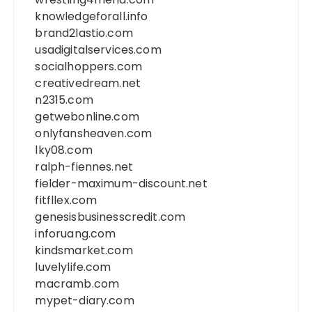
knowledgeforall.info
brand2lastio.com
usadigitalservices.com
socialhoppers.com
creativedream.net
n2315.com
getwebonline.com
onlyfansheaven.com
lky08.com
ralph-fiennes.net
fielder-maximum-discount.net
fitfllex.com
genesisbusinesscredit.com
inforuang.com
kindsmarket.com
luvelylife.com
macramb.com
mypet-diary.com