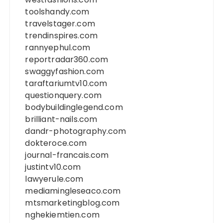
toolshandy.com
travelstager.com
trendinspires.com
rannyephul.com
reportradar360.com
swaggyfashion.com
taraftariumtv10.com
questionquery.com
bodybuildinglegend.com
brilliant-nails.com
dandr-photography.com
dokteroce.com
journal-francais.com
justintv10.com
lawyerule.com
mediamingleseaco.com
mtsmarketingblog.com
nghekiemtien.com