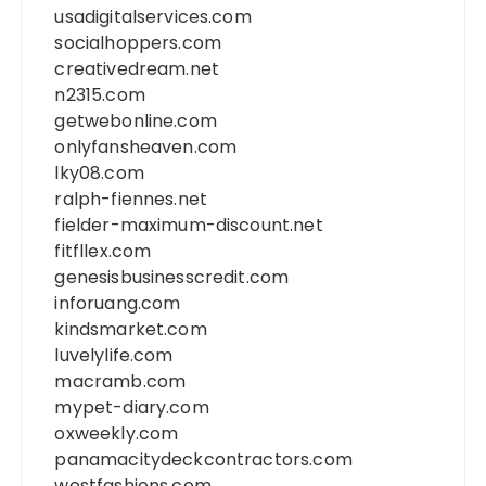
usadigitalservices.com
socialhoppers.com
creativedream.net
n2315.com
getwebonline.com
onlyfansheaven.com
lky08.com
ralph-fiennes.net
fielder-maximum-discount.net
fitfllex.com
genesisbusinesscredit.com
inforuang.com
kindsmarket.com
luvelylife.com
macramb.com
mypet-diary.com
oxweekly.com
panamacitydeckcontractors.com
westfashions.com