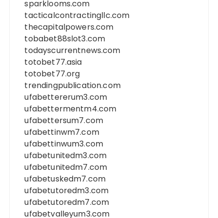
sparklooms.com
tacticalcontractingllc.com
thecapitalpowers.com
tobabet88slot3.com
todayscurrentnews.com
totobet77.asia
totobet77.org
trendingpublication.com
ufabettererum3.com
ufabettermentm4.com
ufabettersum7.com
ufabettinwm7.com
ufabettinwum3.com
ufabetunitedm3.com
ufabetunitedm7.com
ufabetuskedm7.com
ufabetutoredm3.com
ufabetutoredm7.com
ufabetvalleyum3.com