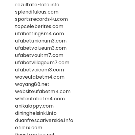
rezultate-loto.info
splendifulous.com
sportsrecords4u.com
topceleberites.com
ufabetting8m4.com
ufabetunionum3.com
ufabetvalueum3.com
ufabetvaultm7.com
ufabetvillageum7.com
ufabetvoicem3.com
waveufabetm4.com
wayang88.net
websiteufabetm4.com
whiteufabetm4.com
anikalappy.com
dininghelsinki.info
duanfrescariverside.info
etilerx.com
finestreplica.net