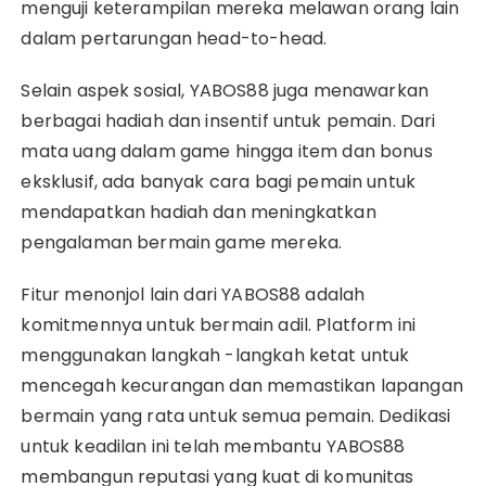
menguji keterampilan mereka melawan orang lain
dalam pertarungan head-to-head.
Selain aspek sosial, YABOS88 juga menawarkan
berbagai hadiah dan insentif untuk pemain. Dari
mata uang dalam game hingga item dan bonus
eksklusif, ada banyak cara bagi pemain untuk
mendapatkan hadiah dan meningkatkan
pengalaman bermain game mereka.
Fitur menonjol lain dari YABOS88 adalah
komitmennya untuk bermain adil. Platform ini
menggunakan langkah -langkah ketat untuk
mencegah kecurangan dan memastikan lapangan
bermain yang rata untuk semua pemain. Dedikasi
untuk keadilan ini telah membantu YABOS88
membangun reputasi yang kuat di komunitas