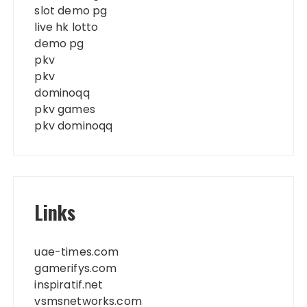
slot demo pg
live hk lotto
demo pg
pkv
pkv
dominoqq
pkv games
pkv dominoqq
Links
uae-times.com
gamerifys.com
inspiratif.net
vsmsnetworks.com