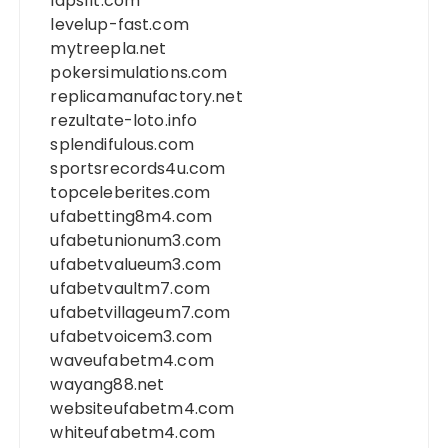
lapsfit.com
levelup-fast.com
mytreepla.net
pokersimulations.com
replicamanufactory.net
rezultate-loto.info
splendifulous.com
sportsrecords4u.com
topceleberites.com
ufabetting8m4.com
ufabetunionum3.com
ufabetvalueum3.com
ufabetvaultm7.com
ufabetvillageum7.com
ufabetvoicem3.com
waveufabetm4.com
wayang88.net
websiteufabetm4.com
whiteufabetm4.com