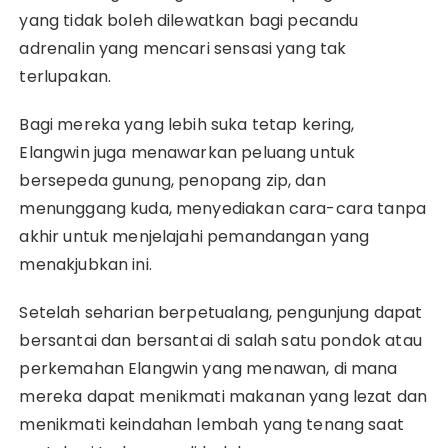
yang tidak boleh dilewatkan bagi pecandu
adrenalin yang mencari sensasi yang tak
terlupakan.
Bagi mereka yang lebih suka tetap kering,
Elangwin juga menawarkan peluang untuk
bersepeda gunung, penopang zip, dan
menunggang kuda, menyediakan cara-cara tanpa
akhir untuk menjelajahi pemandangan yang
menakjubkan ini.
Setelah seharian berpetualang, pengunjung dapat
bersantai dan bersantai di salah satu pondok atau
perkemahan Elangwin yang menawan, di mana
mereka dapat menikmati makanan yang lezat dan
menikmati keindahan lembah yang tenang saat