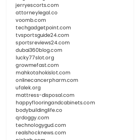
jerryescorts.com
attorneylegal.co
voomb.com
techgadgetpoint.com
tvsportsguide24.com
sportsreviews24.com
dubai360blog.com
lucky77slot.org
growmefast.com
mahkotahokislot.com
onlinecancerpharm.com
ufalek.org
mattress-disposal.com
happyflooringandcabinets.com
bodybuildinglife.co
qrdoggy.com
technologygud.com
realshocknews.com