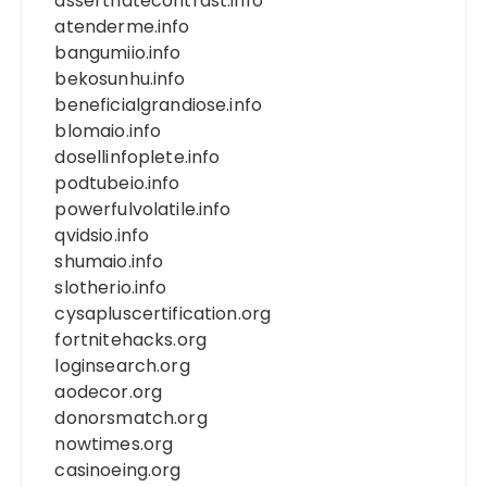
asserthatecontrast.info
atenderme.info
bangumiio.info
bekosunhu.info
beneficialgrandiose.info
blomaio.info
dosellinfoplete.info
podtubeio.info
powerfulvolatile.info
qvidsio.info
shumaio.info
slotherio.info
cysapluscertification.org
fortnitehacks.org
loginsearch.org
aodecor.org
donorsmatch.org
nowtimes.org
casinoeing.org