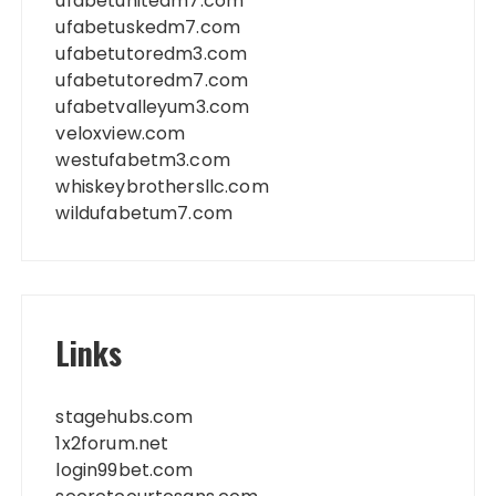
ufabetunitedm7.com
ufabetuskedm7.com
ufabetutoredm3.com
ufabetutoredm7.com
ufabetvalleyum3.com
veloxview.com
westufabetm3.com
whiskeybrothersllc.com
wildufabetum7.com
Links
stagehubs.com
1x2forum.net
login99bet.com