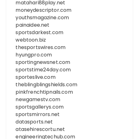
matahari88play.net
moneydescriptor.com
youthsmagazine.com
painaidee.net
sportsdarkest.com
webtoon.biz
thesportswires.com
hyungpro.com
sportingnewsnet.com
sportstime24day.com
sporteslive.com
theblingblingshields.com
pinkfrenchtipnails.com
newgamestv.com
sportsgallerys.com
sportsmirrors.net
datasports.net
atasehirescortu.net
engineeringtechub.com