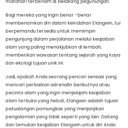
matahari terbenam di belakang pegunungan.
Bagi mereka yang ingin benar -benar
membenamkan diri dalam keindahan Elangwin, tur
berpemandu tersedia untuk memimpin
pengunjung dalam perjalanan melalui keajaiban
alam yang paling menakjubkan di lembah,
memberikan wawasan tentang sejarah yang kaya
dan ekologi tujuan unik ini.
Jadi, apakah Anda seorang pencari sensasi yang
mencari perbaikan adrenalin berikutnya atau
pecinta alam yang ingin menjelajahi keajaiban
alam terbuka yang hebat, Elangwin adalah tujuan
petualangan pamungkas yang menjanjikan
pengalaman yang tidak seperti yang lain. Datang
dan temukan keajaiban Elangwin untuk diri Anda