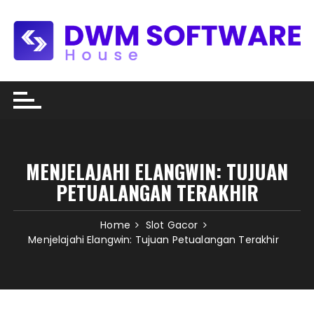
Skip
to
content
MENJELAJAHI ELANGWIN: TUJUAN
PETUALANGAN TERAKHIR
Home
Slot Gacor
Menjelajahi Elangwin: Tujuan Petualangan Terakhir