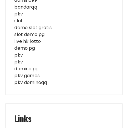
domino99
bandarqq
pkv
slot
demo slot gratis
slot demo pg
live hk lotto
demo pg
pkv
pkv
dominoqq
pkv games
pkv dominoqq
Links