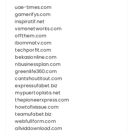
uae-times.com
gamerifys.com
inspiratif.net
vsmsnetworks.com
offthem.com
ibommatv.com
techporfit.com
bekasionline.com
nbusinessplan.com
greenlife360.com
cantshoutitout.com
expressufabet.biz
mypuertoplata.net
thepioneerxpress.com
howtofixissue.com
teamufabet.biz
webfullform.com
allviddownload.com