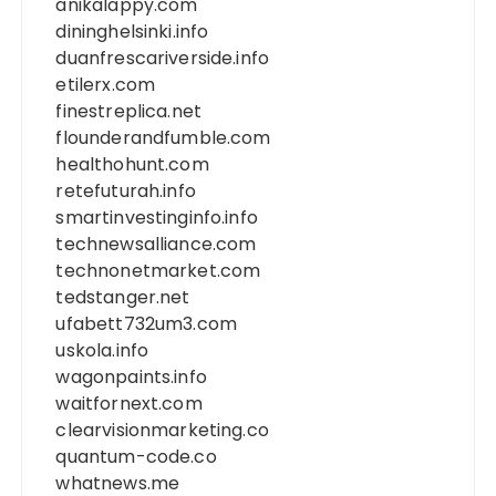
anikalappy.com
dininghelsinki.info
duanfrescariverside.info
etilerx.com
finestreplica.net
flounderandfumble.com
healthohunt.com
retefuturah.info
smartinvestinginfo.info
technewsalliance.com
technonetmarket.com
tedstanger.net
ufabett732um3.com
uskola.info
wagonpaints.info
waitfornext.com
clearvisionmarketing.co
quantum-code.co
whatnews.me