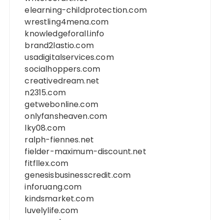
elearning-childprotection.com
wrestling4mena.com
knowledgeforall.info
brand2lastio.com
usadigitalservices.com
socialhoppers.com
creativedream.net
n2315.com
getwebonline.com
onlyfansheaven.com
lky08.com
ralph-fiennes.net
fielder-maximum-discount.net
fitfllex.com
genesisbusinesscredit.com
inforuang.com
kindsmarket.com
luvelylife.com