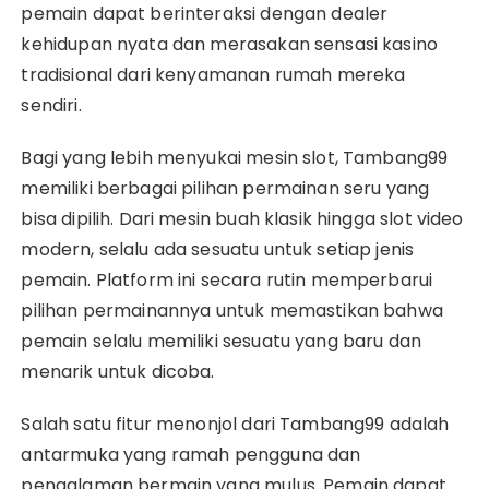
pemain dapat berinteraksi dengan dealer
kehidupan nyata dan merasakan sensasi kasino
tradisional dari kenyamanan rumah mereka
sendiri.
Bagi yang lebih menyukai mesin slot, Tambang99
memiliki berbagai pilihan permainan seru yang
bisa dipilih. Dari mesin buah klasik hingga slot video
modern, selalu ada sesuatu untuk setiap jenis
pemain. Platform ini secara rutin memperbarui
pilihan permainannya untuk memastikan bahwa
pemain selalu memiliki sesuatu yang baru dan
menarik untuk dicoba.
Salah satu fitur menonjol dari Tambang99 adalah
antarmuka yang ramah pengguna dan
pengalaman bermain yang mulus. Pemain dapat