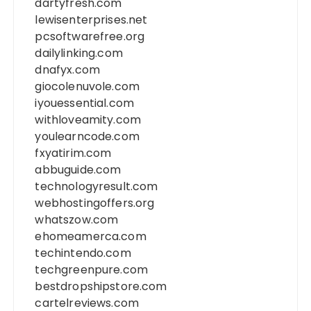
dartyfresh.com
lewisenterprises.net
pcsoftwarefree.org
dailylinking.com
dnafyx.com
giocolenuvole.com
iyouessential.com
withloveamity.com
youlearncode.com
fxyatirim.com
abbuguide.com
technologyresult.com
webhostingoffers.org
whatszow.com
ehomeamerca.com
techintendo.com
techgreenpure.com
bestdropshipstore.com
cartelreviews.com