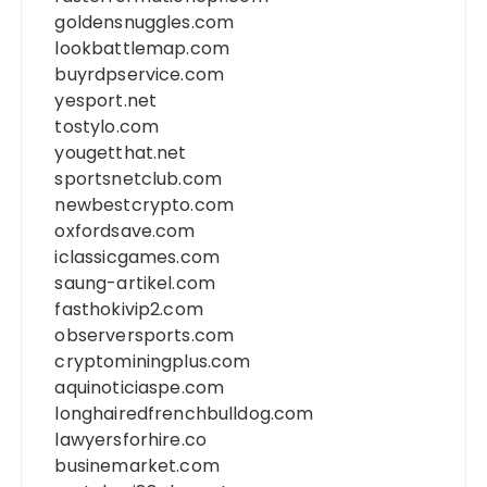
goldensnuggles.com
lookbattlemap.com
buyrdpservice.com
yesport.net
tostylo.com
yougetthat.net
sportsnetclub.com
newbestcrypto.com
oxfordsave.com
iclassicgames.com
saung-artikel.com
fasthokivip2.com
observersports.com
cryptominingplus.com
aquinoticiaspe.com
longhairedfrenchbulldog.com
lawyersforhire.co
businemarket.com