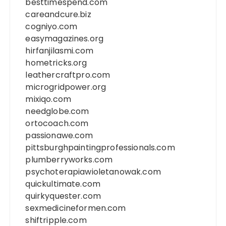
besttimespend.com
careandcure.biz
cogniyo.com
easymagazines.org
hirfanjilasmi.com
hometricks.org
leathercraftpro.com
microgridpower.org
mixiqo.com
needglobe.com
ortocoach.com
passionawe.com
pittsburghpaintingprofessionals.com
plumberryworks.com
psychoterapiawioletanowak.com
quickultimate.com
quirkyquester.com
sexmedicineformen.com
shiftripple.com