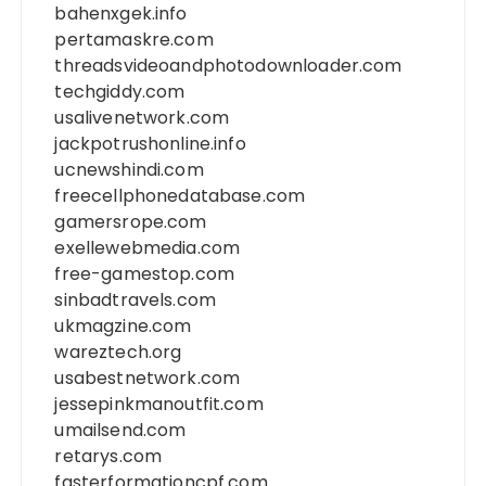
bahenxgek.info
pertamaskre.com
threadsvideoandphotodownloader.com
techgiddy.com
usalivenetwork.com
jackpotrushonline.info
ucnewshindi.com
freecellphonedatabase.com
gamersrope.com
exellewebmedia.com
free-gamestop.com
sinbadtravels.com
ukmagzine.com
wareztech.org
usabestnetwork.com
jessepinkmanoutfit.com
umailsend.com
retarys.com
fasterformationcpf.com