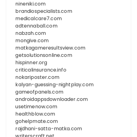
nineniki.com
brandiospecialists.com
medicalcare7.com
adtennaball.com
nabzah.com
mongive.com
matkagameresultsview.com
getsolutionsonline.com
hispinner.org
criticalinsurance.info
nokariposter.com
kalyan-guessing-nightplay.com
gameofpanels.com
androidappsdownloader.com
usetimenow.com
healthblow.com
gohelpmate.com
rajdhani-satta-matka.com
writerscraft.net