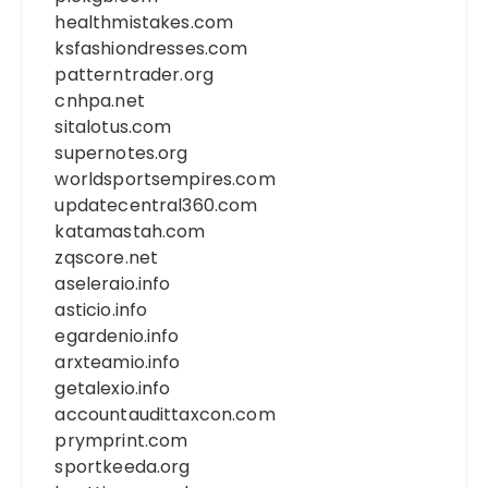
healthmistakes.com
ksfashiondresses.com
patterntrader.org
cnhpa.net
sitalotus.com
supernotes.org
worldsportsempires.com
updatecentral360.com
katamastah.com
zqscore.net
aseleraio.info
asticio.info
egardenio.info
arxteamio.info
getalexio.info
accountaudittaxcon.com
prymprint.com
sportkeeda.org