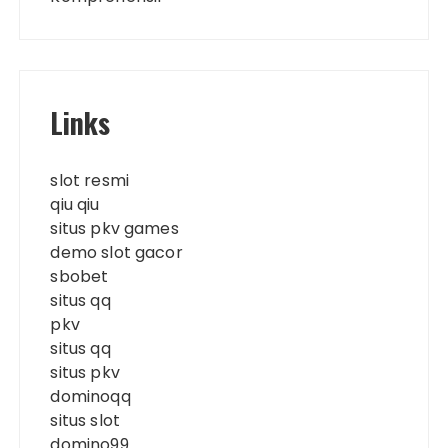
Links
slot resmi
qiu qiu
situs pkv games
demo slot gacor
sbobet
situs qq
pkv
situs qq
situs pkv
dominoqq
situs slot
domino99