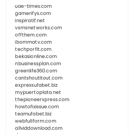
uae-times.com
gamerifys.com
inspiratif.net
vsmsnetworks.com
offthem.com
ibommatv.com
techporfit.com
bekasionline.com
nbusinessplan.com
greenlife360.com
cantshoutitout.com
expressufabet.biz
mypuertoplata.net
thepioneerxpress.com
howtofixissue.com
teamufabet.biz
webfullform.com
allviddownload.com