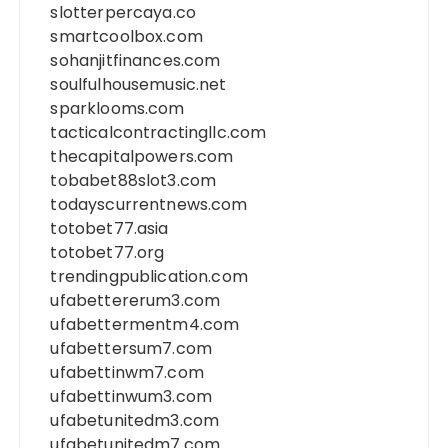
slotterpercaya.co
smartcoolbox.com
sohanjitfinances.com
soulfulhousemusic.net
sparklooms.com
tacticalcontractingllc.com
thecapitalpowers.com
tobabet88slot3.com
todayscurrentnews.com
totobet77.asia
totobet77.org
trendingpublication.com
ufabettererum3.com
ufabettermentm4.com
ufabettersum7.com
ufabettinwm7.com
ufabettinwum3.com
ufabetunitedm3.com
ufabetunitedm7.com