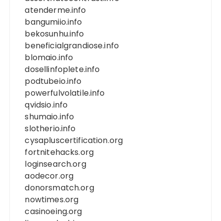
atenderme.info
bangumiio.info
bekosunhu.info
beneficialgrandiose.info
blomaio.info
dosellinfoplete.info
podtubeio.info
powerfulvolatile.info
qvidsio.info
shumaio.info
slotherio.info
cysapluscertification.org
fortnitehacks.org
loginsearch.org
aodecor.org
donorsmatch.org
nowtimes.org
casinoeing.org