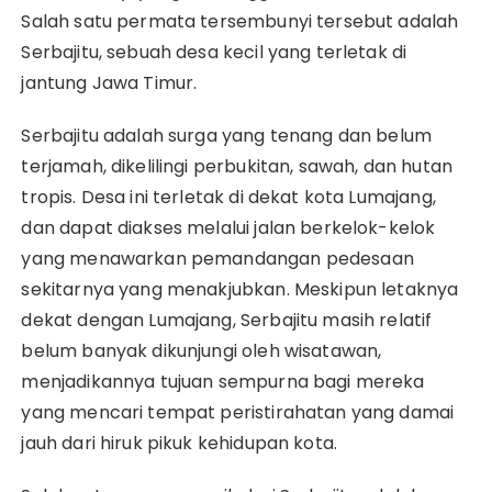
Salah satu permata tersembunyi tersebut adalah
Serbajitu, sebuah desa kecil yang terletak di
jantung Jawa Timur.
Serbajitu adalah surga yang tenang dan belum
terjamah, dikelilingi perbukitan, sawah, dan hutan
tropis. Desa ini terletak di dekat kota Lumajang,
dan dapat diakses melalui jalan berkelok-kelok
yang menawarkan pemandangan pedesaan
sekitarnya yang menakjubkan. Meskipun letaknya
dekat dengan Lumajang, Serbajitu masih relatif
belum banyak dikunjungi oleh wisatawan,
menjadikannya tujuan sempurna bagi mereka
yang mencari tempat peristirahatan yang damai
jauh dari hiruk pikuk kehidupan kota.