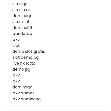
situs qq
situs pkv
dominoqq
situs slot
domino99
bandarqq
pkv
slot
demo slot gratis
slot demo pg
live hk lotto
demo pg
pkv
pkv
dominoqq
pkv games
pkv dominoqq