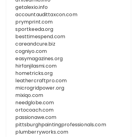
getalexio.info
accountaudittaxcon.com
prymprint.com
sportkeeda.org
besttimespend.com
careandcure.biz
cogniyo.com
easymagazines.org
hirfanjilasmi.com
hometricks.org
leathercraftpro.com
microgridpower.org
mixiqo.com
needglobe.com
ortocoach.com
passionawe.com
pittsburghpaintingprofessionals.com
plumberryworks.com