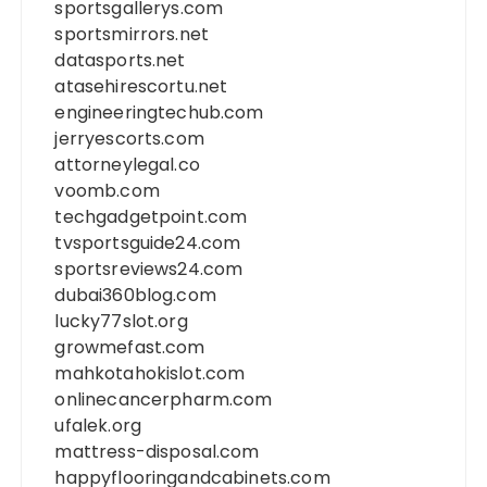
sportsgallerys.com
sportsmirrors.net
datasports.net
atasehirescortu.net
engineeringtechub.com
jerryescorts.com
attorneylegal.co
voomb.com
techgadgetpoint.com
tvsportsguide24.com
sportsreviews24.com
dubai360blog.com
lucky77slot.org
growmefast.com
mahkotahokislot.com
onlinecancerpharm.com
ufalek.org
mattress-disposal.com
happyflooringandcabinets.com