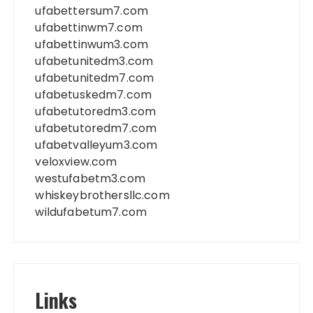
ufabettersum7.com
ufabettinwm7.com
ufabettinwum3.com
ufabetunitedm3.com
ufabetunitedm7.com
ufabetuskedm7.com
ufabetutoredm3.com
ufabetutoredm7.com
ufabetvalleyum3.com
veloxview.com
westufabetm3.com
whiskeybrothersllc.com
wildufabetum7.com
Links