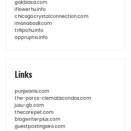
gakbiasa.com
iflowerhu.info
chicagocrystalconnection.com
imanabadii.com
trilipohu.info
appruptio.info
Links
punjwanis.com
the-parcs-clematiscondos.com
jusu-gb.com
thecarepet.com
blogwriterplus.com
guestpostingseo.com