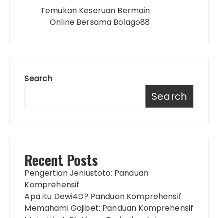
Temukan Keseruan Bermain
Online Bersama Bolago88
Search
Search
Recent Posts
Pengertian Jeniustoto: Panduan
Komprehensif
Apa itu Dewi4D? Panduan Komprehensif
Memahami Gajibet: Panduan Komprehensif