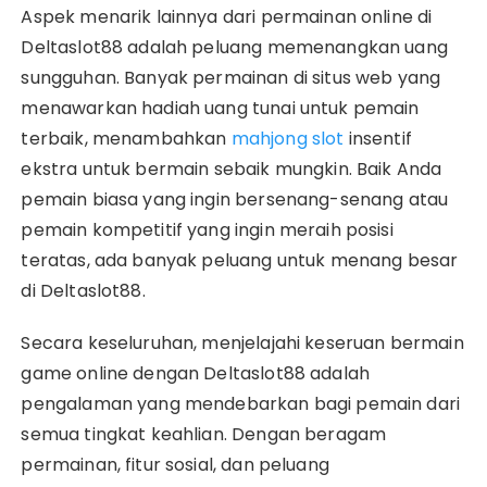
Aspek menarik lainnya dari permainan online di
Deltaslot88 adalah peluang memenangkan uang
sungguhan. Banyak permainan di situs web yang
menawarkan hadiah uang tunai untuk pemain
terbaik, menambahkan
mahjong slot
insentif
ekstra untuk bermain sebaik mungkin. Baik Anda
pemain biasa yang ingin bersenang-senang atau
pemain kompetitif yang ingin meraih posisi
teratas, ada banyak peluang untuk menang besar
di Deltaslot88.
Secara keseluruhan, menjelajahi keseruan bermain
game online dengan Deltaslot88 adalah
pengalaman yang mendebarkan bagi pemain dari
semua tingkat keahlian. Dengan beragam
permainan, fitur sosial, dan peluang