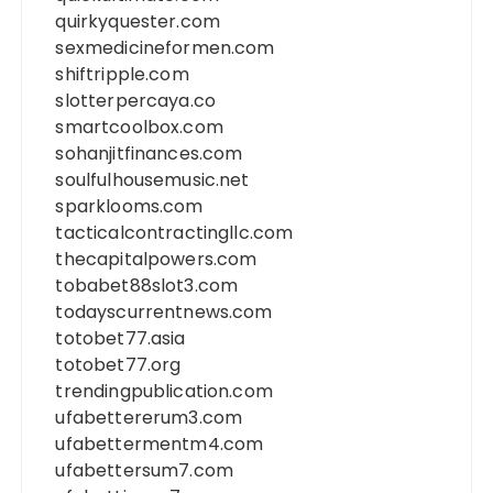
quirkyquester.com
sexmedicineformen.com
shiftripple.com
slotterpercaya.co
smartcoolbox.com
sohanjitfinances.com
soulfulhousemusic.net
sparklooms.com
tacticalcontractingllc.com
thecapitalpowers.com
tobabet88slot3.com
todayscurrentnews.com
totobet77.asia
totobet77.org
trendingpublication.com
ufabettererum3.com
ufabettermentm4.com
ufabettersum7.com