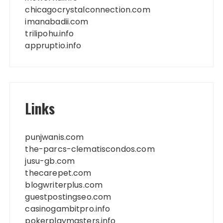
chicagocrystalconnection.com
imanabadii.com
trilipohu.info
appruptio.info
Links
punjwanis.com
the-parcs-clematiscondos.com
jusu-gb.com
thecarepet.com
blogwriterplus.com
guestpostingseo.com
casinogambitpro.info
pokerplaymasters.info