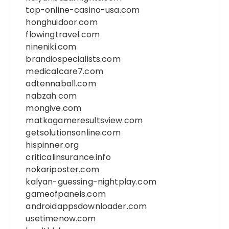
top-online-casino-usa.com
honghuidoor.com
flowingtravel.com
nineniki.com
brandiospecialists.com
medicalcare7.com
adtennaball.com
nabzah.com
mongive.com
matkagameresultsview.com
getsolutionsonline.com
hispinner.org
criticalinsurance.info
nokariposter.com
kalyan-guessing-nightplay.com
gameofpanels.com
androidappsdownloader.com
usetimenow.com