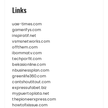
Links
uae-times.com
gamerifys.com
inspiratif.net
vsmsnetworks.com
offthem.com
ibommatv.com
techporfit.com
bekasionline.com
nbusinessplan.com
greenlife360.com
cantshoutitout.com
expressufabet.biz
mypuertoplata.net
thepioneerxpress.com
howtofixissue.com