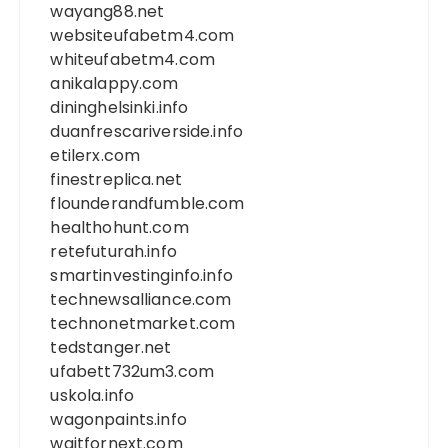
wayang88.net
websiteufabetm4.com
whiteufabetm4.com
anikalappy.com
dininghelsinki.info
duanfrescariverside.info
etilerx.com
finestreplica.net
flounderandfumble.com
healthohunt.com
retefuturah.info
smartinvestinginfo.info
technewsalliance.com
technonetmarket.com
tedstanger.net
ufabett732um3.com
uskola.info
wagonpaints.info
waitfornext.com