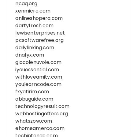
ncaq.org
xenmicro.com
onlineshopera.com
dartyfresh.com
lewisenterprises.net
pcsoftwarefree.org
dailylinking.com
dnafyx.com
giocolenuvole.com
iyouessential.com
withloveamity.com
youlearncode.com
fxyatirim.com
abbuguide.com
technologyresult.com
webhostingoffers.org
whatszow.com
ehomeamerca.com
techintendo.com