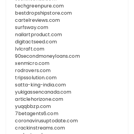
techgreenpure.com
bestdropshipstore.com
cartelreviews.com
surfsway.com
nailartproduct.com
digitactseed.com
lvlcraft.com
90secondmoneyloans.com
xenmicro.com
rodrovers.com
tripssolution.com
satta-king-india.com
yukigassencanada.com
articlehorizone.com
yuqqbbzp.com
7betagents6.com
coronavirusuptodate.com
crackinstreams.com