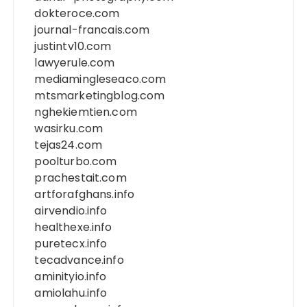
dokteroce.com
journal-francais.com
justintv10.com
lawyerule.com
mediamingleseaco.com
mtsmarketingblog.com
nghekiemtien.com
wasirku.com
tejas24.com
poolturbo.com
prachestait.com
artforafghans.info
airvendio.info
healthexe.info
puretecx.info
tecadvance.info
aminityio.info
amiolahu.info