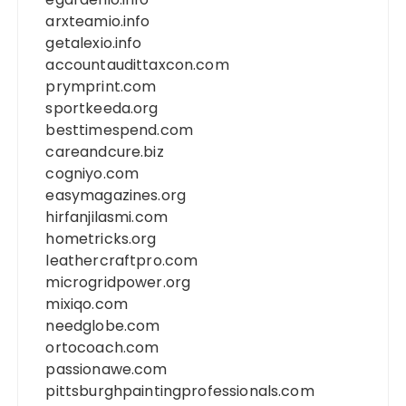
arxteamio.info
getalexio.info
accountaudittaxcon.com
prymprint.com
sportkeeda.org
besttimespend.com
careandcure.biz
cogniyo.com
easymagazines.org
hirfanjilasmi.com
hometricks.org
leathercraftpro.com
microgridpower.org
mixiqo.com
needglobe.com
ortocoach.com
passionawe.com
pittsburghpaintingprofessionals.com