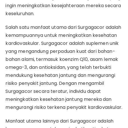
ingin meningkatkan kesejahteraan mereka secara
keseluruhan.
Salah satu manfaat utama dari Surgagacor adalah
kemampuannya untuk meningkatkan kesehatan
kardiovaskular. Surgagacor adalah suplemen unik
yang mengandung perpaduan kuat dari bahan-
bahan alami, termasuk koenzim Q10, asam lemak
omega-3, dan antioksidan, yang telah terbukti
mendukung kesehatan jantung dan mengurangi
risiko penyakit jantung. Dengan mengambil
Surgagacor secara teratur, individu dapat
meningkatkan kesehatan jantung mereka dan
mengurangi risiko terkena penyakit kardiovaskular.
Manfaat utama lainnya dari Surgagacor adalah