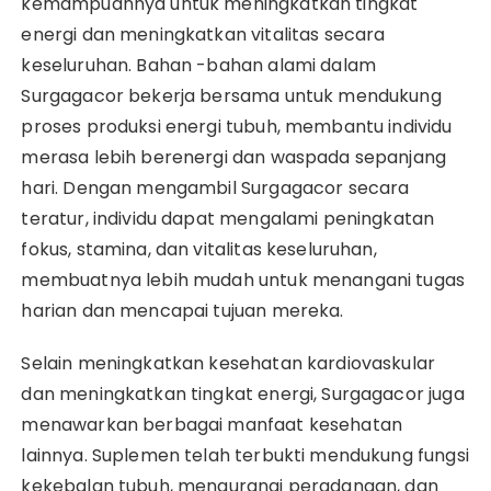
kemampuannya untuk meningkatkan tingkat
energi dan meningkatkan vitalitas secara
keseluruhan. Bahan -bahan alami dalam
Surgagacor bekerja bersama untuk mendukung
proses produksi energi tubuh, membantu individu
merasa lebih berenergi dan waspada sepanjang
hari. Dengan mengambil Surgagacor secara
teratur, individu dapat mengalami peningkatan
fokus, stamina, dan vitalitas keseluruhan,
membuatnya lebih mudah untuk menangani tugas
harian dan mencapai tujuan mereka.
Selain meningkatkan kesehatan kardiovaskular
dan meningkatkan tingkat energi, Surgagacor juga
menawarkan berbagai manfaat kesehatan
lainnya. Suplemen telah terbukti mendukung fungsi
kekebalan tubuh, mengurangi peradangan, dan