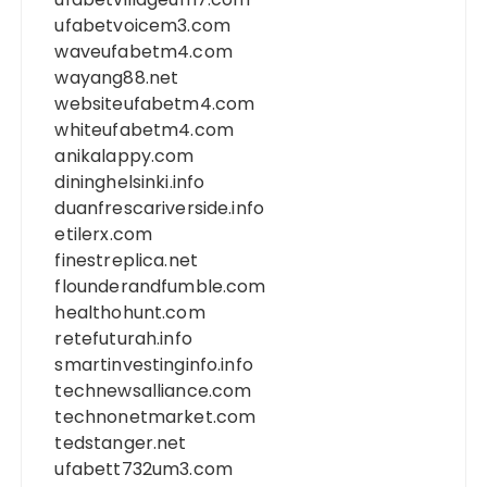
ufabetvoicem3.com
waveufabetm4.com
wayang88.net
websiteufabetm4.com
whiteufabetm4.com
anikalappy.com
dininghelsinki.info
duanfrescariverside.info
etilerx.com
finestreplica.net
flounderandfumble.com
healthohunt.com
retefuturah.info
smartinvestinginfo.info
technewsalliance.com
technonetmarket.com
tedstanger.net
ufabett732um3.com