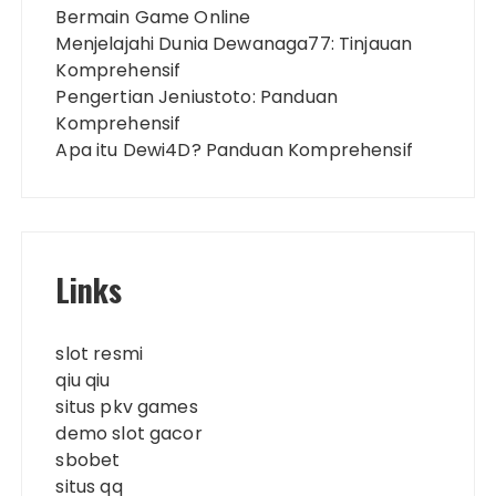
Bermain Game Online
Menjelajahi Dunia Dewanaga77: Tinjauan
Komprehensif
Pengertian Jeniustoto: Panduan
Komprehensif
Apa itu Dewi4D? Panduan Komprehensif
Links
slot resmi
qiu qiu
situs pkv games
demo slot gacor
sbobet
situs qq