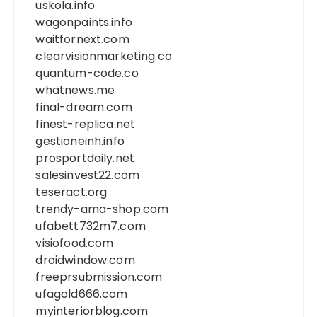
uskola.info
wagonpaints.info
waitfornext.com
clearvisionmarketing.co
quantum-code.co
whatnews.me
final-dream.com
finest-replica.net
gestioneinh.info
prosportdaily.net
salesinvest22.com
teseract.org
trendy-ama-shop.com
ufabett732m7.com
visiofood.com
droidwindow.com
freeprsubmission.com
ufagold666.com
myinteriorblog.com