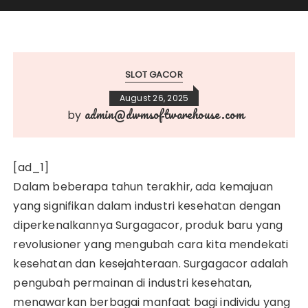
SLOT GACOR
August 26, 2025
admin@dwmsoftwarehouse.com
by
[ad_1]
Dalam beberapa tahun terakhir, ada kemajuan
yang signifikan dalam industri kesehatan dengan
diperkenalkannya Surgagacor, produk baru yang
revolusioner yang mengubah cara kita mendekati
kesehatan dan kesejahteraan. Surgagacor adalah
pengubah permainan di industri kesehatan,
menawarkan berbagai manfaat bagi individu yang