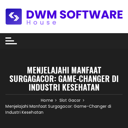
Skip
to
content
MENJELAJAHI MANFAAT
SURGAGACOR: GAME-CHANGER DI
INDUSTRI KESEHATAN
Home
Slot Gacor
Menjelajahi Manfaat Surgagacor: Game-Changer di
Industri Kesehatan