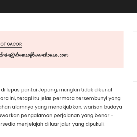
LOT GACOR
dmin@dwmsoftwarehouse.com
 di lepas pantai Jepang, mungkin tidak dikenal
gara ini, tetapi itu jelas permata tersembunyi yang
ahan alamnya yang menakjubkan, warisan budaya
nawarkan pengalaman perjalanan yang benar -
dia menjelajah di luar jalur yang dipukuli.