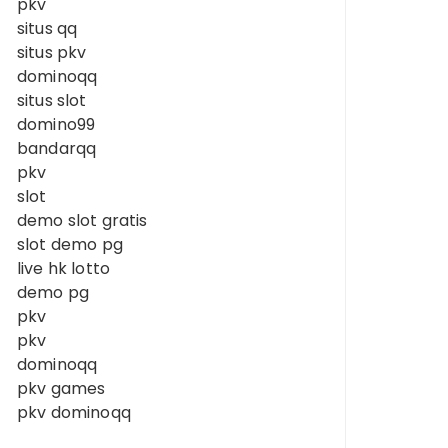
pkv
situs qq
situs pkv
dominoqq
situs slot
domino99
bandarqq
pkv
slot
demo slot gratis
slot demo pg
live hk lotto
demo pg
pkv
pkv
dominoqq
pkv games
pkv dominoqq