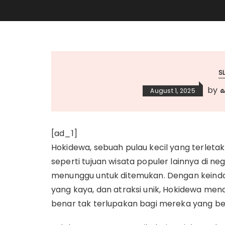
S
a
by
August 1, 2025
[ad_1]
Hokidewa, sebuah pulau kecil yang terletak
seperti tujuan wisata populer lainnya di ne
menunggu untuk ditemukan. Dengan keind
yang kaya, dan atraksi unik, Hokidewa me
benar tak terlupakan bagi mereka yang berse