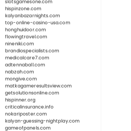
slotsgamesone.com
hispinzone.com
kalyanbazarnights.com
top-online-casino-usa.com
honghuidoor.com
flowingtravel.com
nineniki.com
brandiospecialists.com
medicalcare7.com
adtennaball.com
nabzah.com
mongive.com
matkagameresultsview.com
getsolutionsonline.com
hispinner.org
criticalinsurance.info
nokariposter.com
kalyan-guessing-nightplay.com
gameofpanels.com