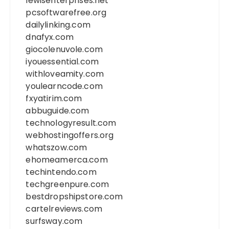
lewisenterprises.net
pcsoftwarefree.org
dailylinking.com
dnafyx.com
giocolenuvole.com
iyouessential.com
withloveamity.com
youlearncode.com
fxyatirim.com
abbuguide.com
technologyresult.com
webhostingoffers.org
whatszow.com
ehomeamerca.com
techintendo.com
techgreenpure.com
bestdropshipstore.com
cartelreviews.com
surfsway.com