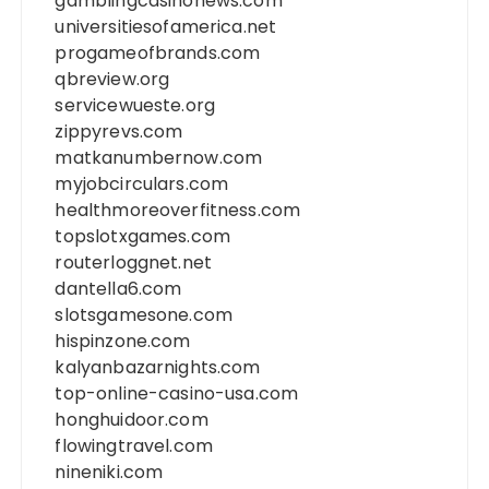
gamblingcasinonews.com
universitiesofamerica.net
progameofbrands.com
qbreview.org
servicewueste.org
zippyrevs.com
matkanumbernow.com
myjobcirculars.com
healthmoreoverfitness.com
topslotxgames.com
routerloggnet.net
dantella6.com
slotsgamesone.com
hispinzone.com
kalyanbazarnights.com
top-online-casino-usa.com
honghuidoor.com
flowingtravel.com
nineniki.com