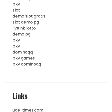
pkv
slot
demo slot gratis
slot demo pg
live hk lotto
demo pg
pkv
pkv
dominoqq
pkv games
pkv dominoqq
Links
uae-times.com