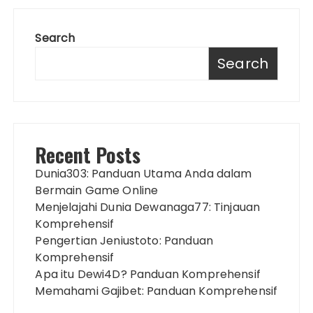
Search
Search
Recent Posts
Dunia303: Panduan Utama Anda dalam
Bermain Game Online
Menjelajahi Dunia Dewanaga77: Tinjauan
Komprehensif
Pengertian Jeniustoto: Panduan
Komprehensif
Apa itu Dewi4D? Panduan Komprehensif
Memahami Gajibet: Panduan Komprehensif