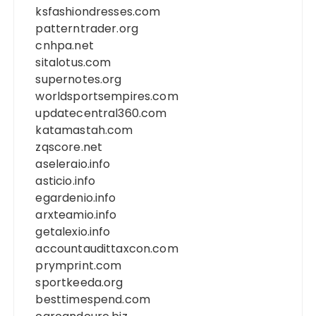
ksfashiondresses.com
patterntrader.org
cnhpa.net
sitalotus.com
supernotes.org
worldsportsempires.com
updatecentral360.com
katamastah.com
zqscore.net
aseleraio.info
asticio.info
egardenio.info
arxteamio.info
getalexio.info
accountaudittaxcon.com
prymprint.com
sportkeeda.org
besttimespend.com