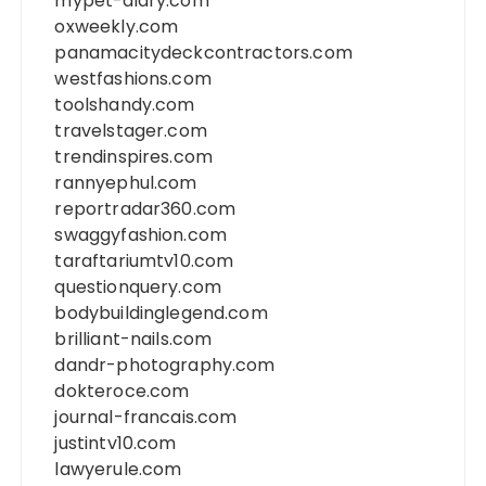
mypet-diary.com
oxweekly.com
panamacitydeckcontractors.com
westfashions.com
toolshandy.com
travelstager.com
trendinspires.com
rannyephul.com
reportradar360.com
swaggyfashion.com
taraftariumtv10.com
questionquery.com
bodybuildinglegend.com
brilliant-nails.com
dandr-photography.com
dokteroce.com
journal-francais.com
justintv10.com
lawyerule.com