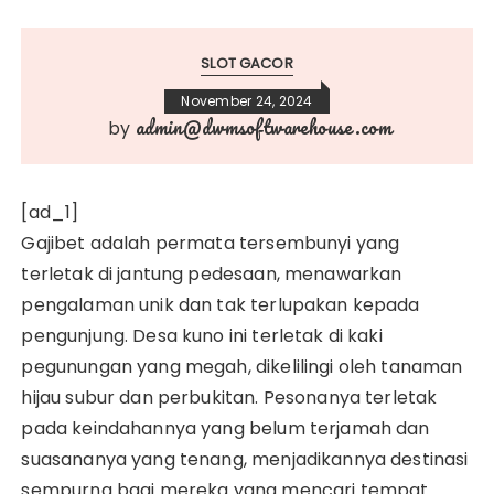
SLOT GACOR
November 24, 2024
admin@dwmsoftwarehouse.com
by
[ad_1]
Gajibet adalah permata tersembunyi yang
terletak di jantung pedesaan, menawarkan
pengalaman unik dan tak terlupakan kepada
pengunjung. Desa kuno ini terletak di kaki
pegunungan yang megah, dikelilingi oleh tanaman
hijau subur dan perbukitan. Pesonanya terletak
pada keindahannya yang belum terjamah dan
suasananya yang tenang, menjadikannya destinasi
sempurna bagi mereka yang mencari tempat