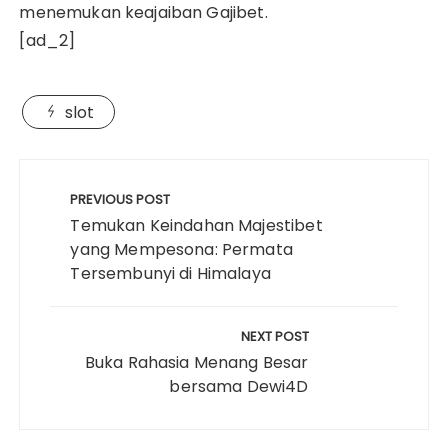
menemukan keajaiban Gajibet.
[ad_2]
slot
Post
navigation
PREVIOUS POST
Temukan Keindahan Majestibet
yang Mempesona: Permata
Tersembunyi di Himalaya
NEXT POST
Buka Rahasia Menang Besar
bersama Dewi4D