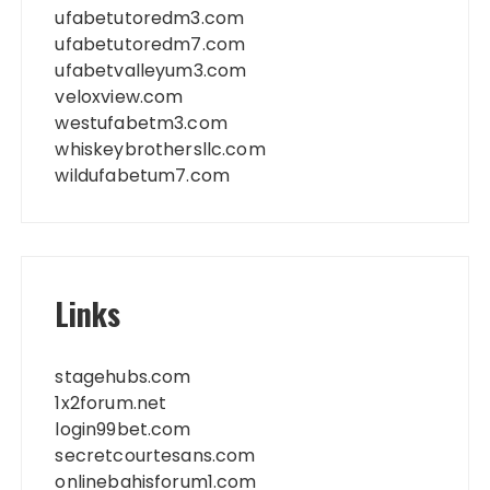
ufabetutoredm3.com
ufabetutoredm7.com
ufabetvalleyum3.com
veloxview.com
westufabetm3.com
whiskeybrothersllc.com
wildufabetum7.com
Links
stagehubs.com
1x2forum.net
login99bet.com
secretcourtesans.com
onlinebahisforum1.com