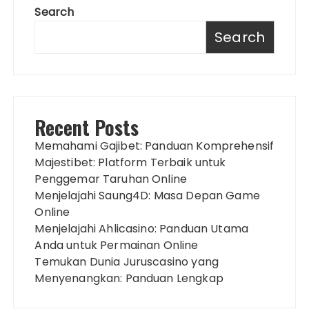
Search
Search
Recent Posts
Memahami Gajibet: Panduan Komprehensif
Majestibet: Platform Terbaik untuk
Penggemar Taruhan Online
Menjelajahi Saung4D: Masa Depan Game
Online
Menjelajahi Ahlicasino: Panduan Utama
Anda untuk Permainan Online
Temukan Dunia Juruscasino yang
Menyenangkan: Panduan Lengkap