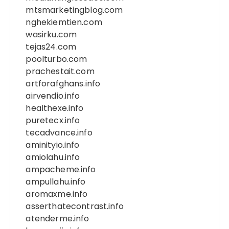
mtsmarketingblog.com
nghekiemtien.com
wasirku.com
tejas24.com
poolturbo.com
prachestait.com
artforafghans.info
airvendio.info
healthexe.info
puretecx.info
tecadvance.info
aminityio.info
amiolahu.info
ampacheme.info
ampullahu.info
aromaxme.info
asserthatecontrast.info
atenderme.info