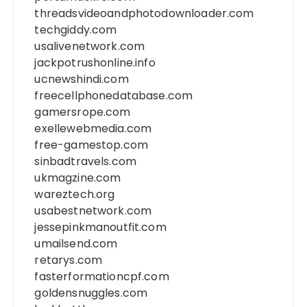
threadsvideoandphotodownloader.com
techgiddy.com
usalivenetwork.com
jackpotrushonline.info
ucnewshindi.com
freecellphonedatabase.com
gamersrope.com
exellewebmedia.com
free-gamestop.com
sinbadtravels.com
ukmagzine.com
wareztech.org
usabestnetwork.com
jessepinkmanoutfit.com
umailsend.com
retarys.com
fasterformationcpf.com
goldensnuggles.com