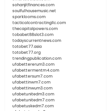
sohanjitfinances.com
soulfulhousemusic.net
sparklooms.com
tacticalcontractingllc.com
thecapitalpowers.com
tobabet88slot3.com
todayscurrentnews.com
totobet77.asia
totobet77.org
trendingpublication.com
ufabettererum3.com
ufabettermentm4.com
ufabettersum7.com
ufabettinwm7.com
ufabettinwum3.com
ufabetunitedm3.com
ufabetunitedm7.com
ufabetuskedm7.com