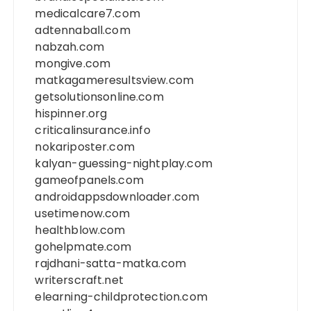
medicalcare7.com
adtennaball.com
nabzah.com
mongive.com
matkagameresultsview.com
getsolutionsonline.com
hispinner.org
criticalinsurance.info
nokariposter.com
kalyan-guessing-nightplay.com
gameofpanels.com
androidappsdownloader.com
usetimenow.com
healthblow.com
gohelpmate.com
rajdhani-satta-matka.com
writerscraft.net
elearning-childprotection.com