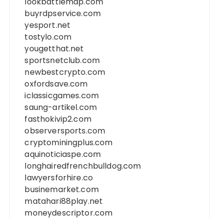
lookbattlemap.com
buyrdpservice.com
yesport.net
tostylo.com
yougetthat.net
sportsnetclub.com
newbestcrypto.com
oxfordsave.com
iclassicgames.com
saung-artikel.com
fasthokivip2.com
observersports.com
cryptominingplus.com
aquinoticiaspe.com
longhairedfrenchbulldog.com
lawyersforhire.co
businemarket.com
matahari88play.net
moneydescriptor.com