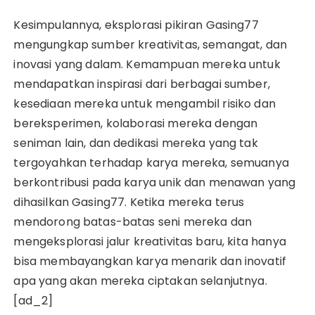
Kesimpulannya, eksplorasi pikiran Gasing77
mengungkap sumber kreativitas, semangat, dan
inovasi yang dalam. Kemampuan mereka untuk
mendapatkan inspirasi dari berbagai sumber,
kesediaan mereka untuk mengambil risiko dan
bereksperimen, kolaborasi mereka dengan
seniman lain, dan dedikasi mereka yang tak
tergoyahkan terhadap karya mereka, semuanya
berkontribusi pada karya unik dan menawan yang
dihasilkan Gasing77. Ketika mereka terus
mendorong batas-batas seni mereka dan
mengeksplorasi jalur kreativitas baru, kita hanya
bisa membayangkan karya menarik dan inovatif
apa yang akan mereka ciptakan selanjutnya.
[ad_2]