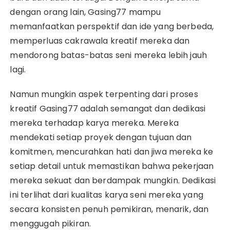
dengan orang lain, Gasing77 mampu
memanfaatkan perspektif dan ide yang berbeda,
memperluas cakrawala kreatif mereka dan
mendorong batas-batas seni mereka lebih jauh
lagi.
Namun mungkin aspek terpenting dari proses
kreatif Gasing77 adalah semangat dan dedikasi
mereka terhadap karya mereka. Mereka
mendekati setiap proyek dengan tujuan dan
komitmen, mencurahkan hati dan jiwa mereka ke
setiap detail untuk memastikan bahwa pekerjaan
mereka sekuat dan berdampak mungkin. Dedikasi
ini terlihat dari kualitas karya seni mereka yang
secara konsisten penuh pemikiran, menarik, dan
menggugah pikiran.