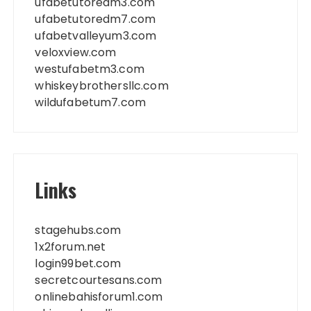
ufabetutoredm3.com
ufabetutoredm7.com
ufabetvalleyum3.com
veloxview.com
westufabetm3.com
whiskeybrothersllc.com
wildufabetum7.com
Links
stagehubs.com
1x2forum.net
login99bet.com
secretcourtesans.com
onlinebahisforum1.com