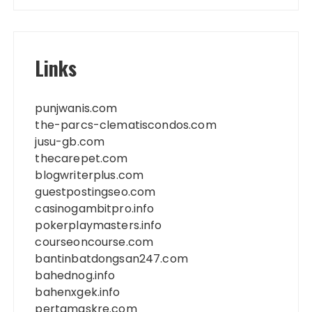
Links
punjwanis.com
the-parcs-clematiscondos.com
jusu-gb.com
thecarepet.com
blogwriterplus.com
guestpostingseo.com
casinogambitpro.info
pokerplaymasters.info
courseoncourse.com
bantinbatdongsan247.com
bahednog.info
bahenxgek.info
pertamaskre.com