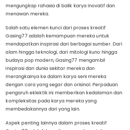
mengungkap rahasia di balik karya inovatif dan
menawan mereka.
Salah satu elemen kunci dari proses kreatif
Gasing77 adalah kemampuan mereka untuk
mendapatkan inspirasi dari berbagai sumber. Dari
alam hingga teknologi, dari mitologi kuno hingga
budaya pop modern, Gasing77 mengambil
inspirasi dari dunia sekitar mereka dan
merangkainya ke dalam karya seni mereka
dengan cara yang segar dan orisinal. Perpaduan
pengaruh eklektik ini memberikan kedalaman dan
kompleksitas pada karya mereka yang
membedakannya dari yang lain.
Aspek penting lainnya dalam proses kreatif