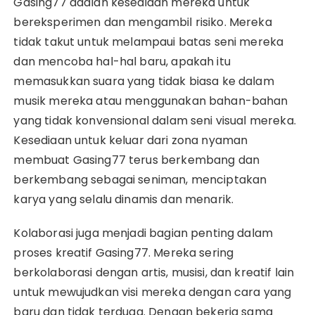
Gasing77 adalah kesediaan mereka untuk
bereksperimen dan mengambil risiko. Mereka
tidak takut untuk melampaui batas seni mereka
dan mencoba hal-hal baru, apakah itu
memasukkan suara yang tidak biasa ke dalam
musik mereka atau menggunakan bahan-bahan
yang tidak konvensional dalam seni visual mereka.
Kesediaan untuk keluar dari zona nyaman
membuat Gasing77 terus berkembang dan
berkembang sebagai seniman, menciptakan
karya yang selalu dinamis dan menarik.
Kolaborasi juga menjadi bagian penting dalam
proses kreatif Gasing77. Mereka sering
berkolaborasi dengan artis, musisi, dan kreatif lain
untuk mewujudkan visi mereka dengan cara yang
baru dan tidak terduga. Dengan bekerja sama