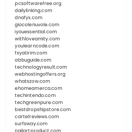
pcsoftwarefree.org
dailylinking.com
dnafyx.com
giocolenuvole.com
iyouessential.com
withloveamity.com
youlearncode.com
fxyatirim.com
abbuguide.com
technologyresult.com
webhostingoffers.org
whatszow.com
ehomeamerca.com
techintendo.com
techgreenpure.com
bestdropshipstore.com
cartelreviews.com
surfsway.com
nailartproduct.com