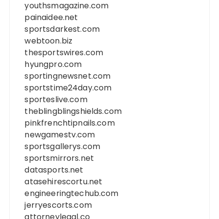
youthsmagazine.com
painaidee.net
sportsdarkest.com
webtoon.biz
thesportswires.com
hyungpro.com
sportingnewsnet.com
sportstime24day.com
sporteslive.com
theblingblingshields.com
pinkfrenchtipnails.com
newgamestv.com
sportsgallerys.com
sportsmirrors.net
datasports.net
atasehirescortu.net
engineeringtechub.com
jerryescorts.com
attorneylegal.co