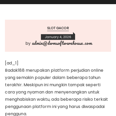
SLOT GACOR
January 4, 2026
admin@dwmsoftwarehouse.com
by
[ad_1]
Badak188 merupakan platform perjudian online
yang semakin populer dalam beberapa tahun
terakhir. Meskipun ini mungkin tampak seperti
cara yang nyaman dan menyenangkan untuk
menghabiskan waktu, ada beberapa risiko terkait
penggunaan platform ini yang harus diwaspadai
pengguna.