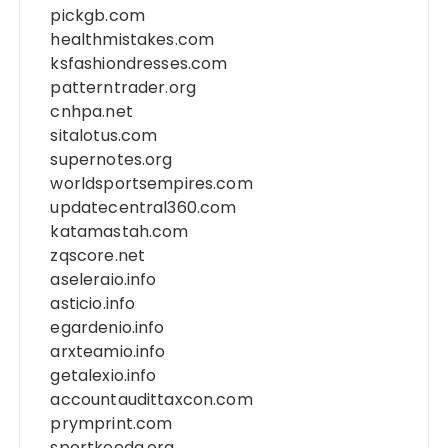
pickgb.com
healthmistakes.com
ksfashiondresses.com
patterntrader.org
cnhpa.net
sitalotus.com
supernotes.org
worldsportsempires.com
updatecentral360.com
katamastah.com
zqscore.net
aseleraio.info
asticio.info
egardenio.info
arxteamio.info
getalexio.info
accountaudittaxcon.com
prymprint.com
sportkeeda.org