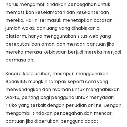
harus mengambil tindakan pencegahan untuk
memastikan keselamatan dan kesejahteraan
mereka. Hal ini termasuk menetapkan batasan
jumlah waktu dan uang yang dihabiskan di
platform, hanya menggunakan situs web yang
bereputasi dan aman, dan mencari bantuan jika
mereka merasa kebiasaan berjudi mereka menjadi
bermasalah.
Secara keseluruhan, meskipun menggunakan
Badak188 mungkin tampak seperti cara yang
menyenangkan dan nyaman untuk menghabiskan
waktu, penting bagi pengguna untuk menyadari
risiko yang terkait dengan perjudian online. Dengan
mengambil tindakan pencegahan dan mencari
bantuan jika diperlukan, pengguna dapat