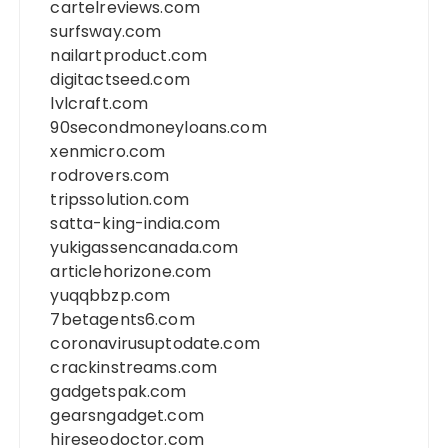
cartelreviews.com
surfsway.com
nailartproduct.com
digitactseed.com
lvlcraft.com
90secondmoneyloans.com
xenmicro.com
rodrovers.com
tripssolution.com
satta-king-india.com
yukigassencanada.com
articlehorizone.com
yuqqbbzp.com
7betagents6.com
coronavirusuptodate.com
crackinstreams.com
gadgetspak.com
gearsngadget.com
hireseodoctor.com