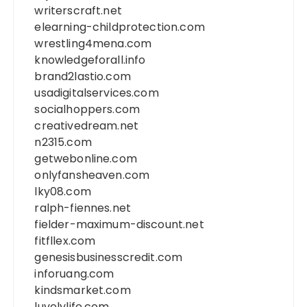
writerscraft.net
elearning-childprotection.com
wrestling4mena.com
knowledgeforall.info
brand2lastio.com
usadigitalservices.com
socialhoppers.com
creativedream.net
n2315.com
getwebonline.com
onlyfansheaven.com
lky08.com
ralph-fiennes.net
fielder-maximum-discount.net
fitfllex.com
genesisbusinesscredit.com
inforuang.com
kindsmarket.com
luvelylife.com