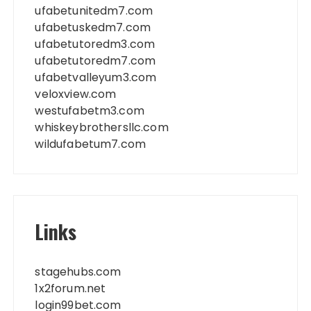
ufabetunitedm7.com
ufabetuskedm7.com
ufabetutoredm3.com
ufabetutoredm7.com
ufabetvalleyum3.com
veloxview.com
westufabetm3.com
whiskeybrothersllc.com
wildufabetum7.com
Links
stagehubs.com
1x2forum.net
login99bet.com