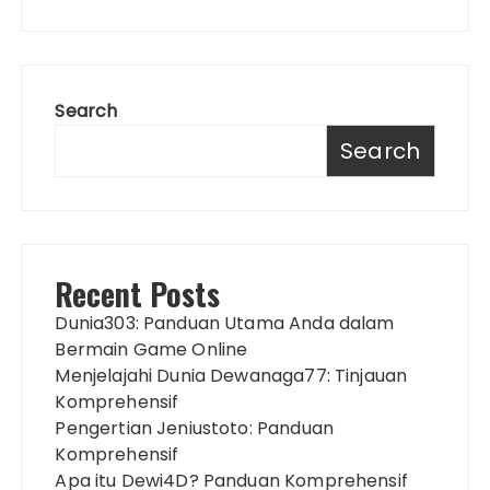
Search
Search
Recent Posts
Dunia303: Panduan Utama Anda dalam
Bermain Game Online
Menjelajahi Dunia Dewanaga77: Tinjauan
Komprehensif
Pengertian Jeniustoto: Panduan
Komprehensif
Apa itu Dewi4D? Panduan Komprehensif