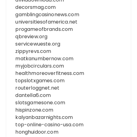
decorsmag.com
gamblingcasinonews.com
universitiesofamerica.net
progameofbrands.com
qbreview.org
servicewueste.org
zippyrevs.com
matkanumbernow.com
myjobcirculars.com
healthmoreoverfitness.com
topslotxgames.com
routerloggnet.net
dantella6.com
slotsgamesone.com
hispinzone.com
kalyanbazarnights.com
top-online-casino-usa.com
honghuidoor.com