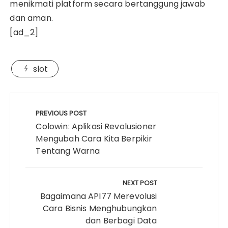
menikmati platform secara bertanggung jawab
dan aman.
[ad_2]
slot
Post
navigation
PREVIOUS POST
Colowin: Aplikasi Revolusioner
Mengubah Cara Kita Berpikir
Tentang Warna
NEXT POST
Bagaimana API77 Merevolusi
Cara Bisnis Menghubungkan
dan Berbagi Data