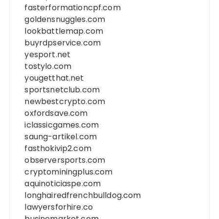
fasterformationcpf.com
goldensnuggles.com
lookbattlemap.com
buyrdpservice.com
yesport.net
tostylo.com
yougetthat.net
sportsnetclub.com
newbestcrypto.com
oxfordsave.com
iclassicgames.com
saung-artikel.com
fasthokivip2.com
observersports.com
cryptominingplus.com
aquinoticiaspe.com
longhairedfrenchbulldog.com
lawyersforhire.co
businemarket.com