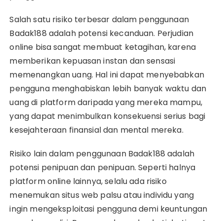
Salah satu risiko terbesar dalam penggunaan
Badak188 adalah potensi kecanduan. Perjudian
online bisa sangat membuat ketagihan, karena
memberikan kepuasan instan dan sensasi
memenangkan uang. Hal ini dapat menyebabkan
pengguna menghabiskan lebih banyak waktu dan
uang di platform daripada yang mereka mampu,
yang dapat menimbulkan konsekuensi serius bagi
kesejahteraan finansial dan mental mereka.
Risiko lain dalam penggunaan Badak188 adalah
potensi penipuan dan penipuan. Seperti halnya
platform online lainnya, selalu ada risiko
menemukan situs web palsu atau individu yang
ingin mengeksploitasi pengguna demi keuntungan