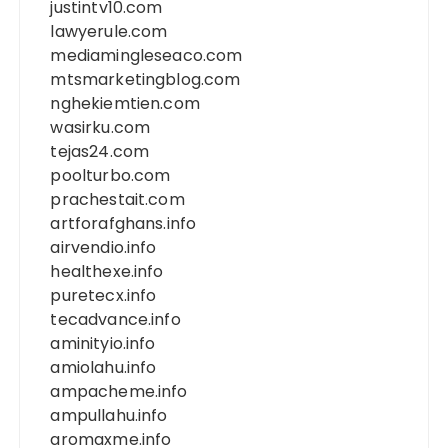
justintv10.com
lawyerule.com
mediamingleseaco.com
mtsmarketingblog.com
nghekiemtien.com
wasirku.com
tejas24.com
poolturbo.com
prachestait.com
artforafghans.info
airvendio.info
healthexe.info
puretecx.info
tecadvance.info
aminityio.info
amiolahu.info
ampacheme.info
ampullahu.info
aromaxme.info