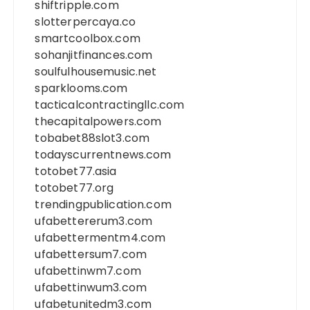
shiftripple.com
slotterpercaya.co
smartcoolbox.com
sohanjitfinances.com
soulfulhousemusic.net
sparklooms.com
tacticalcontractingllc.com
thecapitalpowers.com
tobabet88slot3.com
todayscurrentnews.com
totobet77.asia
totobet77.org
trendingpublication.com
ufabettererum3.com
ufabettermentm4.com
ufabettersum7.com
ufabettinwm7.com
ufabettinwum3.com
ufabetunitedm3.com