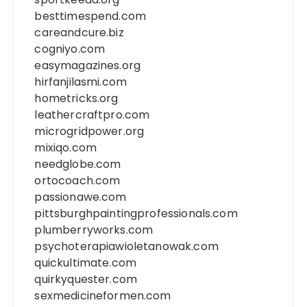
besttimespend.com
careandcure.biz
cogniyo.com
easymagazines.org
hirfanjilasmi.com
hometricks.org
leathercraftpro.com
microgridpower.org
mixiqo.com
needglobe.com
ortocoach.com
passionawe.com
pittsburghpaintingprofessionals.com
plumberryworks.com
psychoterapiawioletanowak.com
quickultimate.com
quirkyquester.com
sexmedicineformen.com