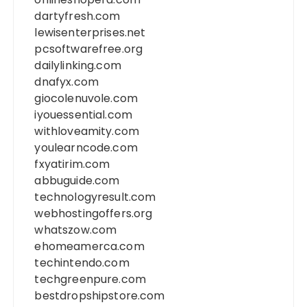
dartyfresh.com
lewisenterprises.net
pcsoftwarefree.org
dailylinking.com
dnafyx.com
giocolenuvole.com
iyouessential.com
withloveamity.com
youlearncode.com
fxyatirim.com
abbuguide.com
technologyresult.com
webhostingoffers.org
whatszow.com
ehomeamerca.com
techintendo.com
techgreenpure.com
bestdropshipstore.com