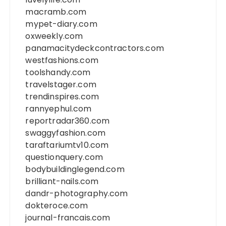
macramb.com
mypet-diary.com
oxweekly.com
panamacitydeckcontractors.com
westfashions.com
toolshandy.com
travelstager.com
trendinspires.com
rannyephul.com
reportradar360.com
swaggyfashion.com
taraftariumtv10.com
questionquery.com
bodybuildinglegend.com
brilliant-nails.com
dandr-photography.com
dokteroce.com
journal-francais.com