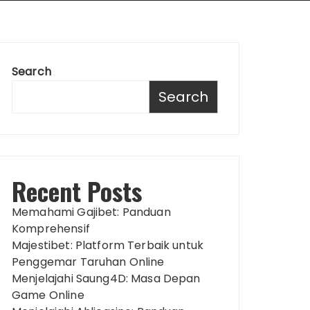
Search
Search
Recent Posts
Memahami Gajibet: Panduan
Komprehensif
Majestibet: Platform Terbaik untuk
Penggemar Taruhan Online
Menjelajahi Saung4D: Masa Depan
Game Online