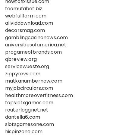
howtofixissue.com
teamufabet.biz
webfullform.com
allviddownload.com
decorsmag.com
gamblingcasinonews.com
universitiesofamerica.net
progameofbrands.com
qbreview.org
servicewueste.org
zippyrevs.com
matkanumbernow.com
myjobcirculars.com
healthmoreoverfitness.com
topslotxgames.com
routerloggnet.net
dantella6.com
slotsgamesone.com
hispinzone.com