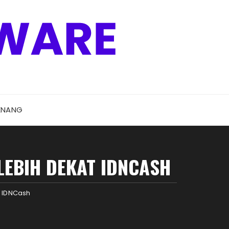
ENANG
LEBIH DEKAT IDNCASH
t IDNCash