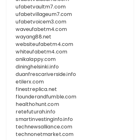
ufabetvaultm7.com
ufabetvillageum7.com
ufabetvoicem3.com
waveufabetm4.com
wayang88.net
websiteufabetm4.com
whiteufabetm4.com
anikalappy.com
dininghelsinki.info
duanfrescariverside.info
etilerx.com
finestreplica.net
flounderandfumble.com
healthohunt.com
retefuturah.info
smartinvestinginfo.info
technewsalliance.com
technonetmarket.com