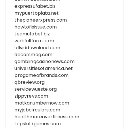
expressufabet.biz
mypuertoplata.net
thepioneerxpress.com
howtofixissue.com
teamufabet.biz
webfullform.com
allviddownload.com
decorsmag.com
gamblingcasinonews.com
universitiesofamerica.net
progameofbrands.com
qbreview.org
servicewueste.org
zippyrevs.com
matkanumbernow.com
myjobcirculars.com
healthmoreoverfitness.com
topslotxgames.com