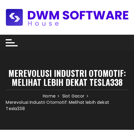
Skip
to
content
MEREVOLUSI INDUSTRI OTOMOTIF:
MELIHAT LEBIH DEKAT TESLA338
Home
Slot Gacor
Merevolusi Industri Otomotif: Melihat lebih dekat
Tesla338