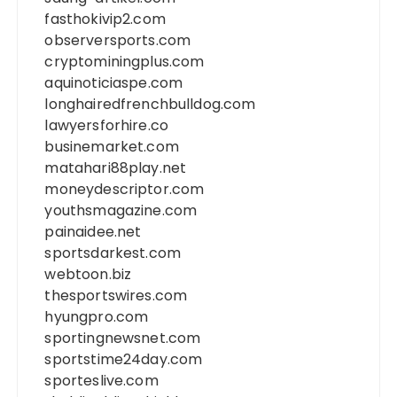
fasthokivip2.com
observersports.com
cryptominingplus.com
aquinoticiaspe.com
longhairedfrenchbulldog.com
lawyersforhire.co
businemarket.com
matahari88play.net
moneydescriptor.com
youthsmagazine.com
painaidee.net
sportsdarkest.com
webtoon.biz
thesportswires.com
hyungpro.com
sportingnewsnet.com
sportstime24day.com
sporteslive.com