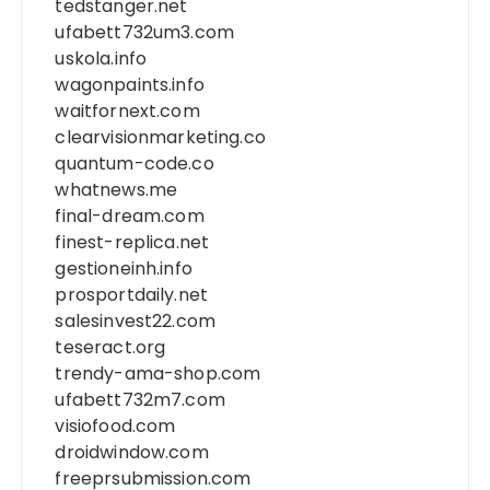
tedstanger.net
ufabett732um3.com
uskola.info
wagonpaints.info
waitfornext.com
clearvisionmarketing.co
quantum-code.co
whatnews.me
final-dream.com
finest-replica.net
gestioneinh.info
prosportdaily.net
salesinvest22.com
teseract.org
trendy-ama-shop.com
ufabett732m7.com
visiofood.com
droidwindow.com
freeprsubmission.com