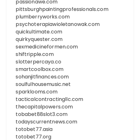
passionawe.com
pittsburghpaintingprofessionals.com
plumberryworks.com
psychoterapiawioletanowak.com
quickultimate.com
quirkyquester.com
sexmedicineformen.com
shiftripple.com
slotterpercaya.co
smartcoolbox.com
sohanjitfinances.com
soulfulhousemusic.net
sparklooms.com
tacticalcontractingllc.com
thecapitalpowers.com
tobabet88slot3.com
todayscurrentnews.com
totobet77.asia
totobet77.org