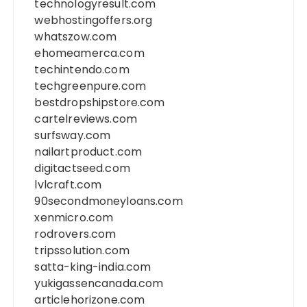
technologyresult.com
webhostingoffers.org
whatszow.com
ehomeamerca.com
techintendo.com
techgreenpure.com
bestdropshipstore.com
cartelreviews.com
surfsway.com
nailartproduct.com
digitactseed.com
lvlcraft.com
90secondmoneyloans.com
xenmicro.com
rodrovers.com
tripssolution.com
satta-king-india.com
yukigassencanada.com
articlehorizone.com