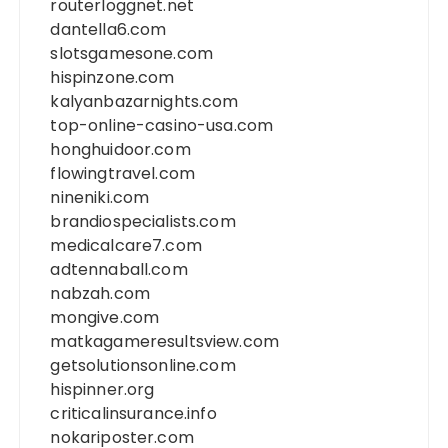
routerloggnet.net
dantella6.com
slotsgamesone.com
hispinzone.com
kalyanbazarnights.com
top-online-casino-usa.com
honghuidoor.com
flowingtravel.com
nineniki.com
brandiospecialists.com
medicalcare7.com
adtennaball.com
nabzah.com
mongive.com
matkagameresultsview.com
getsolutionsonline.com
hispinner.org
criticalinsurance.info
nokariposter.com