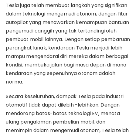
Tesla juga telah membuat langkah yang signifikan
dalam teknologi mengemudi otonom, dengan fitur
autopilot yang menawarkan kemampuan bantuan
pengemudi canggih yang tak tertandingi oleh
pembuat mobil lainnya. Dengan setiap pembaruan
perangkat lunak, kendaraan Tesla menjadi lebih
mampu mengendarai diri mereka dalam berbagai
kondisi, membuka jalan bagi masa depan di mana
kendaraan yang sepenuhnya otonom adalah
norma.
Secara keseluruhan, dampak Tesla pada industri
otomotif tidak dapat dilebih -lebihkan. Dengan
mendorong batas-batas teknologi EV, menata
ulang pengalaman pembelian mobil, dan
memimpin dalam mengemudi otonom, Tesla telah