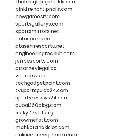
theblingblingshields.com
pinkfrenchtipnails.com
newgamestv.com
sportsgallerys.com
sportsmirrors.net
datasports.net
atasehirescortu.net
engineeringtechub.com
jerryescorts.com
attorneylegal.co
voomb.com
techgadgetpoint.com
tvsportsguide24.com
sportsreviews24.com
dubai360blog.com
lucky77slot.org
growmefast.com
mahkotahokislot.com
onlinecancerpharm.com