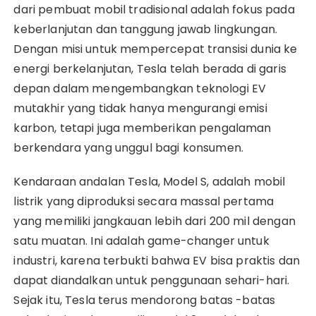
dari pembuat mobil tradisional adalah fokus pada
keberlanjutan dan tanggung jawab lingkungan.
Dengan misi untuk mempercepat transisi dunia ke
energi berkelanjutan, Tesla telah berada di garis
depan dalam mengembangkan teknologi EV
mutakhir yang tidak hanya mengurangi emisi
karbon, tetapi juga memberikan pengalaman
berkendara yang unggul bagi konsumen.
Kendaraan andalan Tesla, Model S, adalah mobil
listrik yang diproduksi secara massal pertama
yang memiliki jangkauan lebih dari 200 mil dengan
satu muatan. Ini adalah game-changer untuk
industri, karena terbukti bahwa EV bisa praktis dan
dapat diandalkan untuk penggunaan sehari-hari.
Sejak itu, Tesla terus mendorong batas -batas