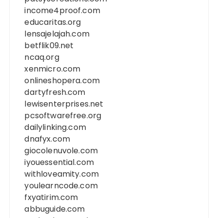
income4proof.com
educaritas.org
lensajelajah.com
betflik09.net
ncaq.org
xenmicro.com
onlineshopera.com
dartyfresh.com
lewisenterprises.net
pcsoftwarefree.org
dailylinking.com
dnafyx.com
giocolenuvole.com
iyouessential.com
withloveamity.com
youlearncode.com
fxyatirim.com
abbuguide.com