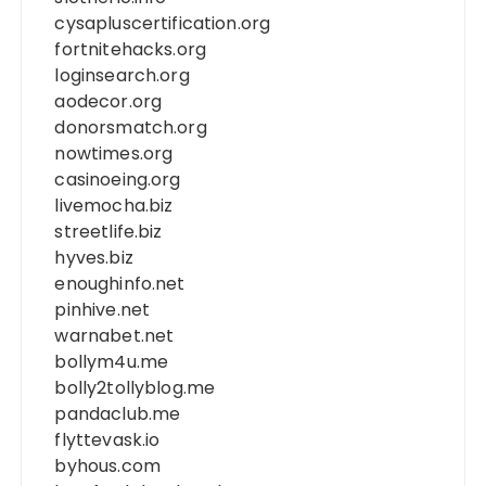
cysapluscertification.org
fortnitehacks.org
loginsearch.org
aodecor.org
donorsmatch.org
nowtimes.org
casinoeing.org
livemocha.biz
streetlife.biz
hyves.biz
enoughinfo.net
pinhive.net
warnabet.net
bollym4u.me
bolly2tollyblog.me
pandaclub.me
flyttevask.io
byhous.com