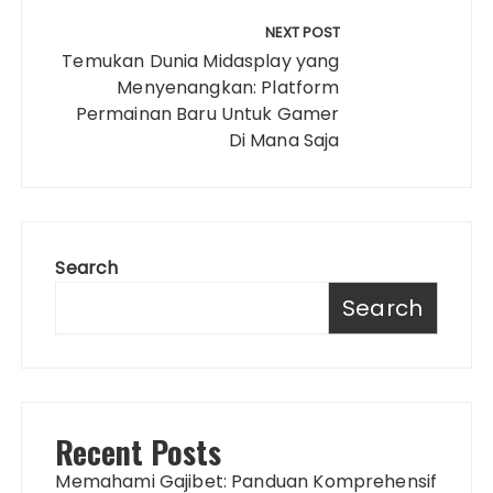
NEXT POST
Temukan Dunia Midasplay yang
Menyenangkan: Platform
Permainan Baru Untuk Gamer
Di Mana Saja
Search
Search
Recent Posts
Memahami Gajibet: Panduan Komprehensif