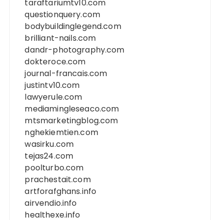
taraftariumtv10.com
questionquery.com
bodybuildinglegend.com
brilliant-nails.com
dandr-photography.com
dokteroce.com
journal-francais.com
justintv10.com
lawyerule.com
mediamingleseaco.com
mtsmarketingblog.com
nghekiemtien.com
wasirku.com
tejas24.com
poolturbo.com
prachestait.com
artforafghans.info
airvendio.info
healthexe.info