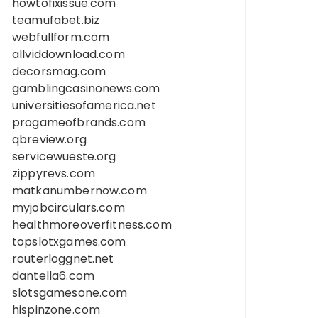
howtofixissue.com
teamufabet.biz
webfullform.com
allviddownload.com
decorsmag.com
gamblingcasinonews.com
universitiesofamerica.net
progameofbrands.com
qbreview.org
servicewueste.org
zippyrevs.com
matkanumbernow.com
myjobcirculars.com
healthmoreoverfitness.com
topslotxgames.com
routerloggnet.net
dantella6.com
slotsgamesone.com
hispinzone.com