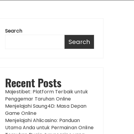
Search
Search
Recent Posts
Majestibet: Platform Terbaik untuk
Penggemar Taruhan Online
Menjelajahi Saung4D: Masa Depan
Game Online
Menjelajahi Ahlicasino: Panduan
Utama Anda untuk Permainan Online