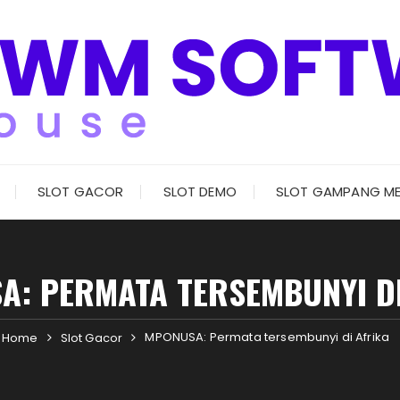
SLOT GACOR
SLOT DEMO
SLOT GAMPANG M
A: PERMATA TERSEMBUNYI DI
MPONUSA: Permata tersembunyi di Afrika
Home
Slot Gacor