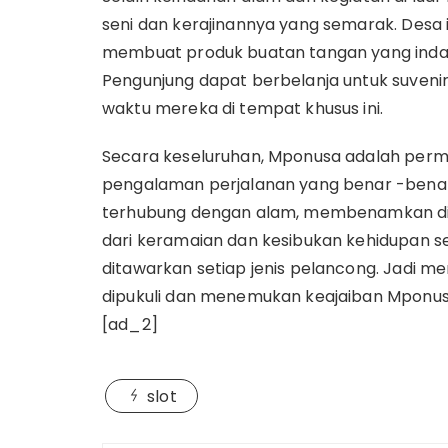
seni dan kerajinannya yang semarak. Desa 
membuat produk buatan tangan yang indah s
Pengunjung dapat berbelanja untuk suvenir
waktu mereka di tempat khusus ini.
Secara keseluruhan, Mponusa adalah perm
pengalaman perjalanan yang benar -benar 
terhubung dengan alam, membenamkan dir
dari keramaian dan kesibukan kehidupan se
ditawarkan setiap jenis pelancong. Jadi me
dipukuli dan menemukan keajaiban Mponusa
[ad_2]
slot