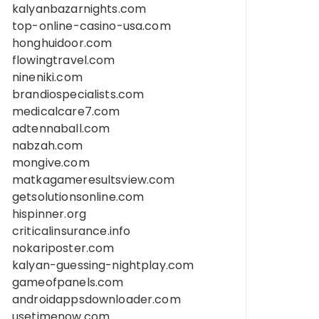
kalyanbazarnights.com
top-online-casino-usa.com
honghuidoor.com
flowingtravel.com
nineniki.com
brandiospecialists.com
medicalcare7.com
adtennaball.com
nabzah.com
mongive.com
matkagameresultsview.com
getsolutionsonline.com
hispinner.org
criticalinsurance.info
nokariposter.com
kalyan-guessing-nightplay.com
gameofpanels.com
androidappsdownloader.com
usetimenow.com