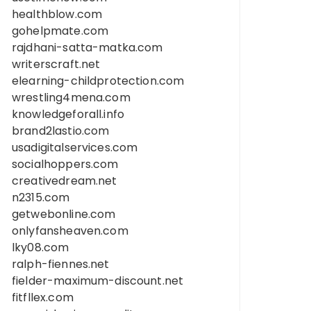
healthblow.com
gohelpmate.com
rajdhani-satta-matka.com
writerscraft.net
elearning-childprotection.com
wrestling4mena.com
knowledgeforall.info
brand2lastio.com
usadigitalservices.com
socialhoppers.com
creativedream.net
n2315.com
getwebonline.com
onlyfansheaven.com
lky08.com
ralph-fiennes.net
fielder-maximum-discount.net
fitfllex.com