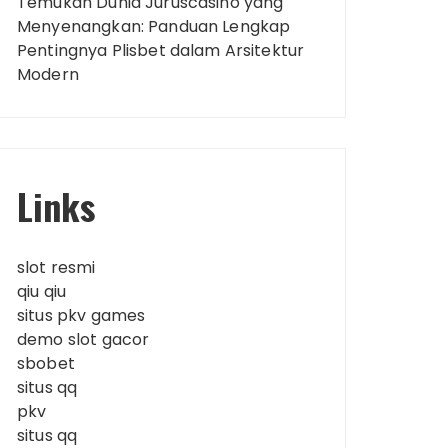
Temukan Dunia Juruscasino yang
Menyenangkan: Panduan Lengkap
Pentingnya Plisbet dalam Arsitektur
Modern
Links
slot resmi
qiu qiu
situs pkv games
demo slot gacor
sbobet
situs qq
pkv
situs qq