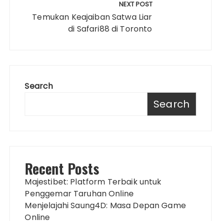
NEXT POST
Temukan Keajaiban Satwa Liar
di Safari88 di Toronto
Search
Search
Recent Posts
Majestibet: Platform Terbaik untuk
Penggemar Taruhan Online
Menjelajahi Saung4D: Masa Depan Game
Online