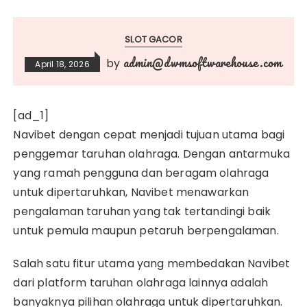
SLOT GACOR
admin@dwmsoftwarehouse.com
by
April 18, 2026
[ad_1]
Navibet dengan cepat menjadi tujuan utama bagi
penggemar taruhan olahraga. Dengan antarmuka
yang ramah pengguna dan beragam olahraga
untuk dipertaruhkan, Navibet menawarkan
pengalaman taruhan yang tak tertandingi baik
untuk pemula maupun petaruh berpengalaman.
Salah satu fitur utama yang membedakan Navibet
dari platform taruhan olahraga lainnya adalah
banyaknya pilihan olahraga untuk dipertaruhkan.