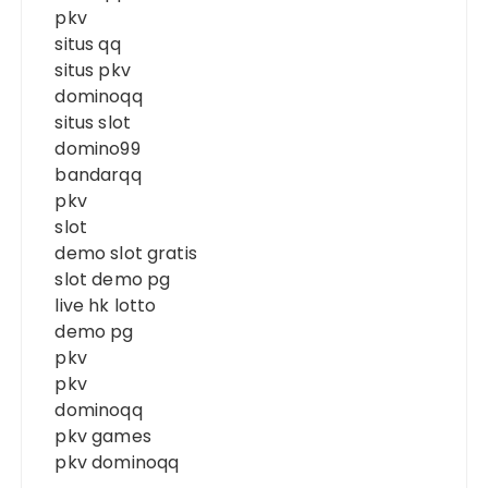
pkv
situs qq
situs pkv
dominoqq
situs slot
domino99
bandarqq
pkv
slot
demo slot gratis
slot demo pg
live hk lotto
demo pg
pkv
pkv
dominoqq
pkv games
pkv dominoqq