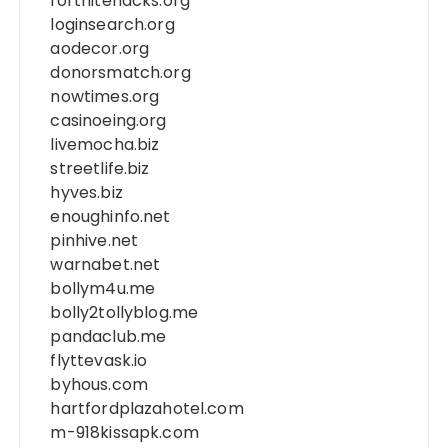
fortnitehacks.org
loginsearch.org
aodecor.org
donorsmatch.org
nowtimes.org
casinoeing.org
livemocha.biz
streetlife.biz
hyves.biz
enoughinfo.net
pinhive.net
warnabet.net
bollym4u.me
bolly2tollyblog.me
pandaclub.me
flyttevask.io
byhous.com
hartfordplazahotel.com
m-918kissapk.com