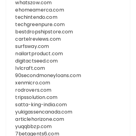
whatszow.com
ehomeamerca.com
techintendo.com
techgreenpure.com
bestdropshipstore.com
cartelreviews.com
surfsway.com
nailartproduct.com
digitactseed.com
lvlcraft.com
90secondmoneyloans.com
xenmicro.com
rodrovers.com
tripssolution.com
satta-king-india.com
yukigassencanada.com
articlehorizone.com
yuqqbbzp.com
7betagents6.com