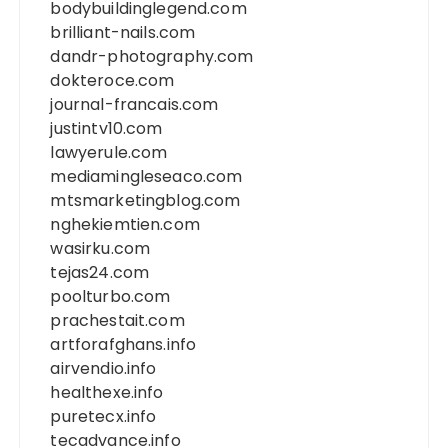
bodybuildinglegend.com
brilliant-nails.com
dandr-photography.com
dokteroce.com
journal-francais.com
justintv10.com
lawyerule.com
mediamingleseaco.com
mtsmarketingblog.com
nghekiemtien.com
wasirku.com
tejas24.com
poolturbo.com
prachestait.com
artforafghans.info
airvendio.info
healthexe.info
puretecx.info
tecadvance.info