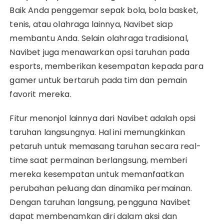
Baik Anda penggemar sepak bola, bola basket,
tenis, atau olahraga lainnya, Navibet siap
membantu Anda. Selain olahraga tradisional,
Navibet juga menawarkan opsi taruhan pada
esports, memberikan kesempatan kepada para
gamer untuk bertaruh pada tim dan pemain
favorit mereka.
Fitur menonjol lainnya dari Navibet adalah opsi
taruhan langsungnya. Hal ini memungkinkan
petaruh untuk memasang taruhan secara real-
time saat permainan berlangsung, memberi
mereka kesempatan untuk memanfaatkan
perubahan peluang dan dinamika permainan.
Dengan taruhan langsung, pengguna Navibet
dapat membenamkan diri dalam aksi dan