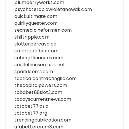
plumberryworks.com
psychoterapiawioletanowak.com
quickultimate.com
quirkyquester.com
sexmedicineformen.com
shiftripple.com
slotterpercaya.co
smartcoolbox.com
sohanjitfinances.com
soulfulhousemusic.net
sparklooms.com
tacticalcontractingllc.com
thecapitalpowers.com
tobabet88slot3.com
todayscurrentnews.com
totobet77.asia
totobet77.org
trendingpublication.com
ufabettererum3.com