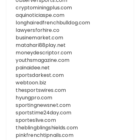
observersports.com
cryptominingplus.com
aquinoticiaspe.com
longhairedfrenchbulldog.com
lawyersforhire.co
businemarket.com
matahari88play.net
moneydescriptor.com
youthsmagazine.com
painaidee.net
sportsdarkest.com
webtoon.biz
thesportswires.com
hyungpro.com
sportingnewsnet.com
sportstime24day.com
sporteslive.com
theblingblingshields.com
pinkfrenchtipnails.com