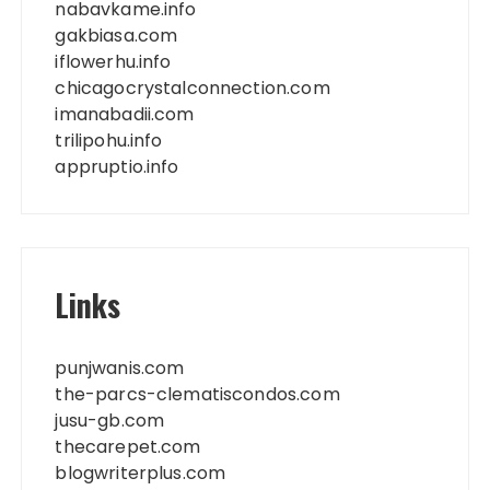
nabavkame.info
gakbiasa.com
iflowerhu.info
chicagocrystalconnection.com
imanabadii.com
trilipohu.info
appruptio.info
Links
punjwanis.com
the-parcs-clematiscondos.com
jusu-gb.com
thecarepet.com
blogwriterplus.com