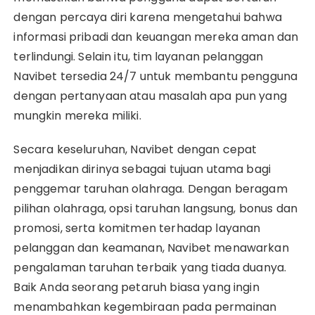
dengan percaya diri karena mengetahui bahwa
informasi pribadi dan keuangan mereka aman dan
terlindungi. Selain itu, tim layanan pelanggan
Navibet tersedia 24/7 untuk membantu pengguna
dengan pertanyaan atau masalah apa pun yang
mungkin mereka miliki.
Secara keseluruhan, Navibet dengan cepat
menjadikan dirinya sebagai tujuan utama bagi
penggemar taruhan olahraga. Dengan beragam
pilihan olahraga, opsi taruhan langsung, bonus dan
promosi, serta komitmen terhadap layanan
pelanggan dan keamanan, Navibet menawarkan
pengalaman taruhan terbaik yang tiada duanya.
Baik Anda seorang petaruh biasa yang ingin
menambahkan kegembiraan pada permainan