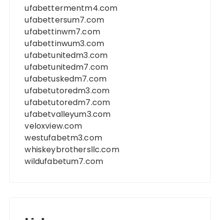
ufabettermentm4.com
ufabettersum7.com
ufabettinwm7.com
ufabettinwum3.com
ufabetunitedm3.com
ufabetunitedm7.com
ufabetuskedm7.com
ufabetutoredm3.com
ufabetutoredm7.com
ufabetvalleyum3.com
veloxview.com
westufabetm3.com
whiskeybrothersllc.com
wildufabetum7.com