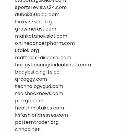
tvsportsguide24.com
sportsreviews24.com
dubai360blog.com
lucky77slot.org
growmefast.com
mahkotahokislot.com
onlinecancerpharm.com
ufalek.org
mattress-disposal.com
happyflooringandcabinets.com
bodybuildinglife.co
qrdoggy.com
technologygud.com
realshocknews.com
pickgb.com
healthmistakes.com
ksfashiondresses.com
patterntrader.org
cnhpa.net