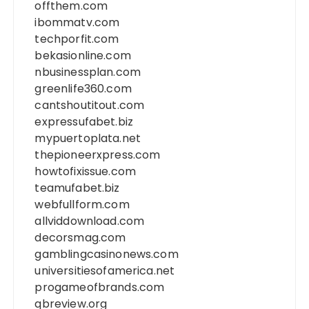
offthem.com
ibommatv.com
techporfit.com
bekasionline.com
nbusinessplan.com
greenlife360.com
cantshoutitout.com
expressufabet.biz
mypuertoplata.net
thepioneerxpress.com
howtofixissue.com
teamufabet.biz
webfullform.com
allviddownload.com
decorsmag.com
gamblingcasinonews.com
universitiesofamerica.net
progameofbrands.com
qbreview.org