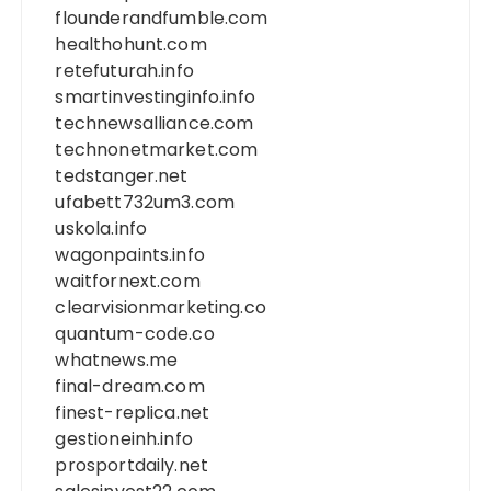
flounderandfumble.com
healthohunt.com
retefuturah.info
smartinvestinginfo.info
technewsalliance.com
technonetmarket.com
tedstanger.net
ufabett732um3.com
uskola.info
wagonpaints.info
waitfornext.com
clearvisionmarketing.co
quantum-code.co
whatnews.me
final-dream.com
finest-replica.net
gestioneinh.info
prosportdaily.net