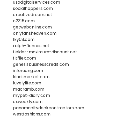
usadigitalservices.com
socialhoppers.com
creativedream.net
n2315.com
getwebonline.com
onlyfansheaven.com
lky08.com
ralph-fiennes.net
fielder-maximum-discount.net
fitfllex.com
genesisbusinesscredit.com
inforuang.com
kindsmarket.com
luvelylife.com
macramb.com
mypet-diary.com
oxweekly.com
panamacitydeckcontractors.com
westfashions.com