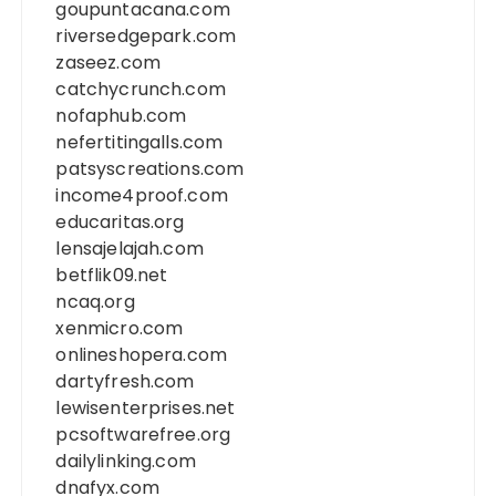
goupuntacana.com
riversedgepark.com
zaseez.com
catchycrunch.com
nofaphub.com
nefertitingalls.com
patsyscreations.com
income4proof.com
educaritas.org
lensajelajah.com
betflik09.net
ncaq.org
xenmicro.com
onlineshopera.com
dartyfresh.com
lewisenterprises.net
pcsoftwarefree.org
dailylinking.com
dnafyx.com