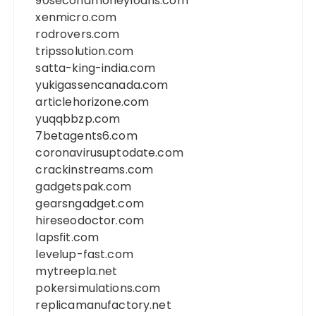
90secondmoneyloans.com
xenmicro.com
rodrovers.com
tripssolution.com
satta-king-india.com
yukigassencanada.com
articlehorizone.com
yuqqbbzp.com
7betagents6.com
coronavirusuptodate.com
crackinstreams.com
gadgetspak.com
gearsngadget.com
hireseodoctor.com
lapsfit.com
levelup-fast.com
mytreepla.net
pokersimulations.com
replicamanufactory.net