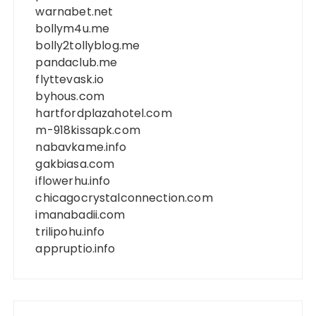
warnabet.net
bollym4u.me
bolly2tollyblog.me
pandaclub.me
flyttevask.io
byhous.com
hartfordplazahotel.com
m-918kissapk.com
nabavkame.info
gakbiasa.com
iflowerhu.info
chicagocrystalconnection.com
imanabadii.com
trilipohu.info
appruptio.info