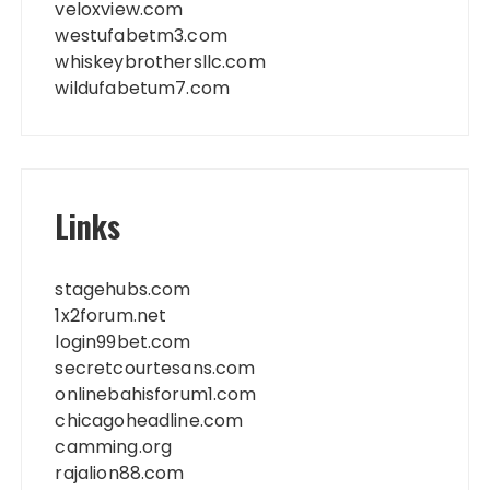
veloxview.com
westufabetm3.com
whiskeybrothersllc.com
wildufabetum7.com
Links
stagehubs.com
1x2forum.net
login99bet.com
secretcourtesans.com
onlinebahisforum1.com
chicagoheadline.com
camming.org
rajalion88.com