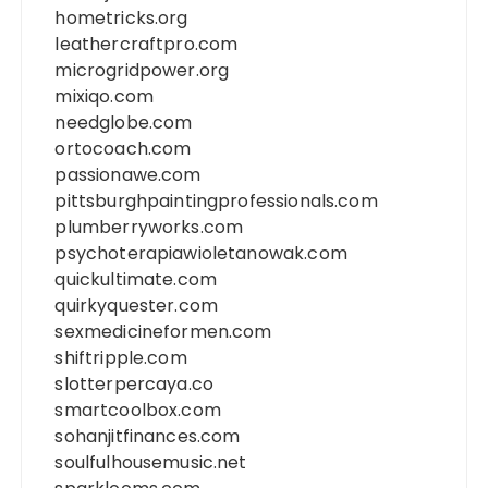
hometricks.org
leathercraftpro.com
microgridpower.org
mixiqo.com
needglobe.com
ortocoach.com
passionawe.com
pittsburghpaintingprofessionals.com
plumberryworks.com
psychoterapiawioletanowak.com
quickultimate.com
quirkyquester.com
sexmedicineformen.com
shiftripple.com
slotterpercaya.co
smartcoolbox.com
sohanjitfinances.com
soulfulhousemusic.net