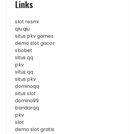
Links
slot resmi
qiu qiu
situs pkv games
demo slot gacor
sbobet
situs qq
pkv
situs qq
situs pkv
dominoqq
situs slot
domino99
bandarqq
pkv
slot
demo slot gratis