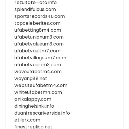
rezultate-loto.info
splendifulous.com
sportsrecords4u.com
topceleberites.com
ufabetting8m4.com
ufabetunionum3.com
ufabetvalueum3.com
ufabetvaultm7.com
ufabetvillageum7.com
ufabetvoicem3.com
waveufabetm4.com
wayang88.net
websiteufabetm4.com
whiteufabetm4.com
anikalappy.com
dininghelsinki.info
duanfrescariverside.info
etilerx.com
finestreplica.net