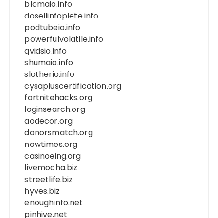
blomaio.info
dosellinfoplete.info
podtubeio.info
powerfulvolatile.info
qvidsio.info
shumaio.info
slotherio.info
cysapluscertification.org
fortnitehacks.org
loginsearch.org
aodecor.org
donorsmatch.org
nowtimes.org
casinoeing.org
livemocha.biz
streetlife.biz
hyves.biz
enoughinfo.net
pinhive.net