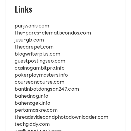
Links
punjwanis.com
the-parcs-clematiscondos.com
jusu-gb.com
thecarepet.com
blogwriterplus.com
guestpostingseo.com
casinogambitpro.info
pokerplaymasters.info
courseoncourse.com
bantinbatdongsan247.com
bahednog.info
bahenxgek.info
pertamaskre.com
threadsvideoandphotodownloader.com
techgiddy.com