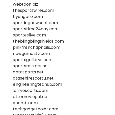
webtoon.biz
thesportswires.com
hyungpro.com
sportingnewsnet.com
sportstime24day.com
sporteslive.com
theblingblingshields.com
pinkfrenchtipnails.com
newgamestv.com
sportsgallerys.com
sportsmirrors.net
datasports.net
atasehirescortu.net
engineeringtechub.com
jerryescorts.com
attorneylegal.co
voomb.com
techgadgetpoint.com