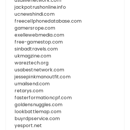
usalivenetwork.com
jackpotrushonline.info
ucnewshindi.com
freecellphonedatabase.com
gamersrope.com
exellewebmedia.com
free-gamestop.com
sinbadtravels.com
ukmagzine.com
wareztech.org
usabestnetwork.com
jessepinkmanoutfit.com
umailsend.com
retarys.com
fasterformationcpf.com
goldensnuggles.com
lookbattlemap.com
buyrdpservice.com
yesport.net