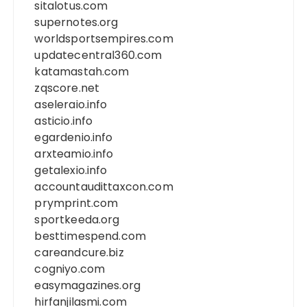
sitalotus.com
supernotes.org
worldsportsempires.com
updatecentral360.com
katamastah.com
zqscore.net
aseleraio.info
asticio.info
egardenio.info
arxteamio.info
getalexio.info
accountaudittaxcon.com
prymprint.com
sportkeeda.org
besttimespend.com
careandcure.biz
cogniyo.com
easymagazines.org
hirfanjilasmi.com