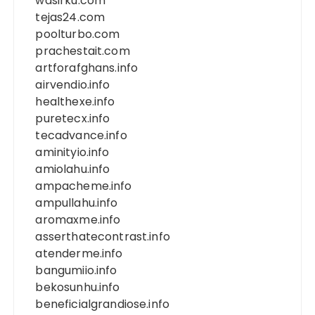
wasirku.com
tejas24.com
poolturbo.com
prachestait.com
artforafghans.info
airvendio.info
healthexe.info
puretecx.info
tecadvance.info
aminityio.info
amiolahu.info
ampacheme.info
ampullahu.info
aromaxme.info
asserthatecontrast.info
atenderme.info
bangumiio.info
bekosunhu.info
beneficialgrandiose.info