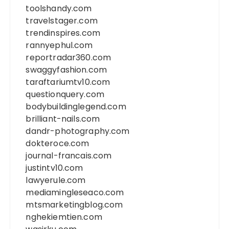
toolshandy.com
travelstager.com
trendinspires.com
rannyephul.com
reportradar360.com
swaggyfashion.com
taraftariumtv10.com
questionquery.com
bodybuildinglegend.com
brilliant-nails.com
dandr-photography.com
dokteroce.com
journal-francais.com
justintv10.com
lawyerule.com
mediamingleseaco.com
mtsmarketingblog.com
nghekiemtien.com