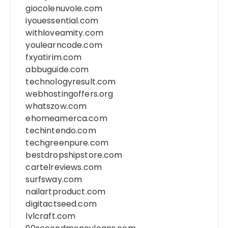
giocolenuvole.com
iyouessential.com
withloveamity.com
youlearncode.com
fxyatirim.com
abbuguide.com
technologyresult.com
webhostingoffers.org
whatszow.com
ehomeamerca.com
techintendo.com
techgreenpure.com
bestdropshipstore.com
cartelreviews.com
surfsway.com
nailartproduct.com
digitactseed.com
lvlcraft.com