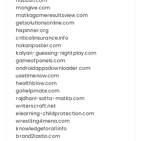
nabzah.com
mongive.com
matkagameresultsview.com
getsolutionsonline.com
hispinner.org
criticalinsurance.info
nokariposter.com
kalyan-guessing-nightplay.com
gameofpanels.com
androidappsdownloader.com
usetimenow.com
healthblow.com
gohelpmate.com
rajdhani-satta-matka.com
writerscraft.net
elearning-childprotection.com
wrestling4mena.com
knowledgeforall.info
brand2lastio.com