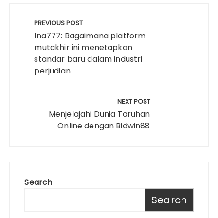
Post
navigation
PREVIOUS POST
Ina777: Bagaimana platform
mutakhir ini menetapkan
standar baru dalam industri
perjudian
NEXT POST
Menjelajahi Dunia Taruhan
Online dengan Bidwin88
Search
Search