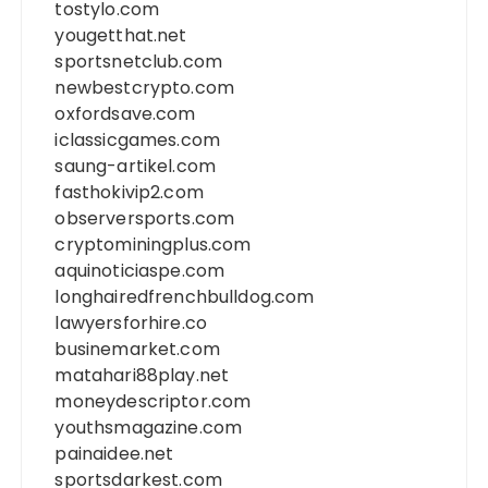
tostylo.com
yougetthat.net
sportsnetclub.com
newbestcrypto.com
oxfordsave.com
iclassicgames.com
saung-artikel.com
fasthokivip2.com
observersports.com
cryptominingplus.com
aquinoticiaspe.com
longhairedfrenchbulldog.com
lawyersforhire.co
businemarket.com
matahari88play.net
moneydescriptor.com
youthsmagazine.com
painaidee.net
sportsdarkest.com