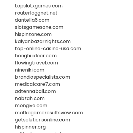
topslotxgames.com
routerloggnet.net
dantella6.com
slotsgamesone.com
hispinzone.com
kalyanbazarnights.com
top-online-casino-usa.com
honghuidoor.com
flowingtravel.com
nineniki.com
brandiospecialists.com
medicalcare7.com
adtennaball.com
nabzah.com
mongive.com
matkagameresultsview.com
getsolutionsonline.com
hispinner.org