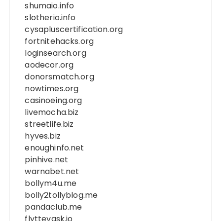
shumaio.info
slotherio.info
cysapluscertification.org
fortnitehacks.org
loginsearch.org
aodecor.org
donorsmatch.org
nowtimes.org
casinoeing.org
livemocha.biz
streetlife.biz
hyves.biz
enoughinfo.net
pinhive.net
warnabet.net
bollym4u.me
bolly2tollyblog.me
pandaclub.me
flyttevask.io