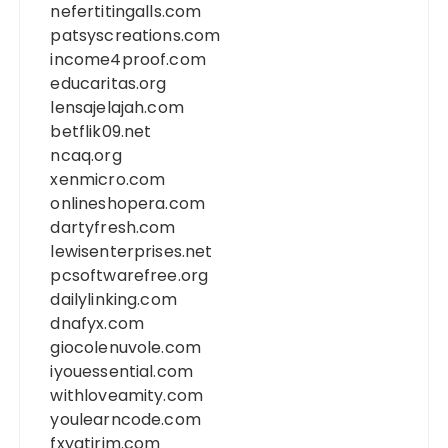
nefertitingalls.com
patsyscreations.com
income4proof.com
educaritas.org
lensajelajah.com
betflik09.net
ncaq.org
xenmicro.com
onlineshopera.com
dartyfresh.com
lewisenterprises.net
pcsoftwarefree.org
dailylinking.com
dnafyx.com
giocolenuvole.com
iyouessential.com
withloveamity.com
youlearncode.com
fxyatirim.com