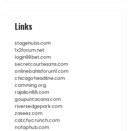
Links
stagehubs.com
1x2forum.net
login99bet.com
secretcourtesans.com
onlinebahisforum1.com
chicagoheadline.com
camming.org
rajalion88.com
goupuntacana.com
riversedgepark.com
zaseez.com
catchycrunch.com
nofaphub.com