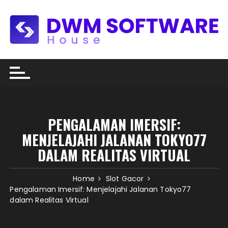
Skip
to
content
PENGALAMAN IMERSIF:
MENJELAJAHI JALANAN TOKYO77
DALAM REALITAS VIRTUAL
Home
Slot Gacor
Pengalaman Imersif: Menjelajahi Jalanan Tokyo77
dalam Realitas Virtual