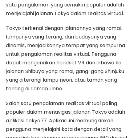
satu pengalaman yang semakin populer adalah
menjelajahi jalanan Tokyo dalam realitas virtual.
Tokyo terkenal dengan jalanannya yang ramai,
lampunya yang terang, dan budayanya yang
dinamis, menjadikannya tempat yang sempurna
untuk pengalaman realitas virtual. Pengguna
dapat mengenakan headset VR dan dibawa ke
jalanan Shibuya yang ramai, gang-gang Shinjuku
yang diterangi lampu neon, atau taman yang
tenang di Taman Ueno.
Salah satu pengalaman realitas virtual paling
populer dalam menavigasi jalanan Tokyo adalah
aplikasi Tokyo77. Aplikasi ini memungkinkan
pengguna menjelajahi kota dengan detail yang
menakjubkan, dengan pemandangan 360 derajat