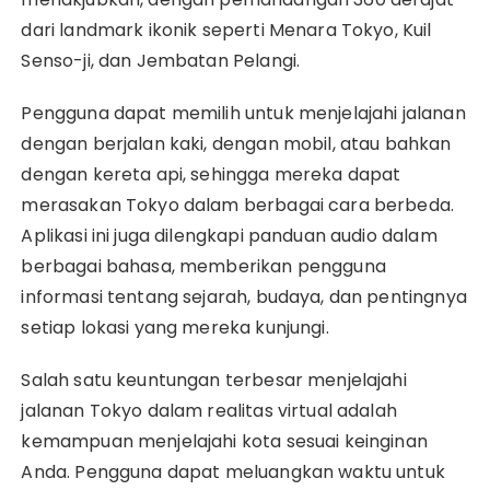
dari landmark ikonik seperti Menara Tokyo, Kuil
Senso-ji, dan Jembatan Pelangi.
Pengguna dapat memilih untuk menjelajahi jalanan
dengan berjalan kaki, dengan mobil, atau bahkan
dengan kereta api, sehingga mereka dapat
merasakan Tokyo dalam berbagai cara berbeda.
Aplikasi ini juga dilengkapi panduan audio dalam
berbagai bahasa, memberikan pengguna
informasi tentang sejarah, budaya, dan pentingnya
setiap lokasi yang mereka kunjungi.
Salah satu keuntungan terbesar menjelajahi
jalanan Tokyo dalam realitas virtual adalah
kemampuan menjelajahi kota sesuai keinginan
Anda. Pengguna dapat meluangkan waktu untuk