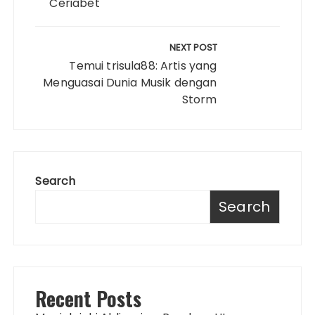
Ceriabet
NEXT POST
Temui trisula88: Artis yang
Menguasai Dunia Musik dengan
Storm
Search
Search
Recent Posts