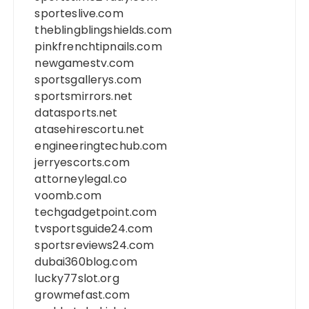
sporteslive.com
theblingblingshields.com
pinkfrenchtipnails.com
newgamestv.com
sportsgallerys.com
sportsmirrors.net
datasports.net
atasehirescortu.net
engineeringtechub.com
jerryescorts.com
attorneylegal.co
voomb.com
techgadgetpoint.com
tvsportsguide24.com
sportsreviews24.com
dubai360blog.com
lucky77slot.org
growmefast.com