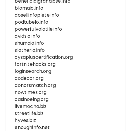
beneficialgrandiose.info
blomaio.info
dosellinfoplete.info
podtubeio.info
powerfulvolatile.info
qvidsio.info
shumaio.info
slotherio.info
cysapluscertification.org
fortnitehacks.org
loginsearch.org
aodecor.org
donorsmatch.org
nowtimes.org
casinoeing.org
livemocha.biz
streetlife.biz
hyves.biz
enoughinfo.net