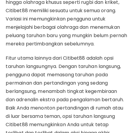
hingga olahraga khusus seperti rugbi dan kriket,
Citibet88 memiliki sesuatu untuk semua orang.
Variasi ini memungkinkan pengguna untuk
menjelajahi berbagai olahraga dan menemukan
peluang taruhan baru yang mungkin belum pernah
mereka pertimbangkan sebelumnya.
Fitur utama lainnya dari Citibet88 adalah opsi
taruhan langsungnya. Dengan taruhan langsung,
pengguna dapat memasang taruhan pada
permainan dan pertandingan yang sedang
berlangsung, menambah tingkat kegembiraan
dan adrenalin ekstra pada pengalaman bertaruh.
Baik Anda menonton pertandingan di rumah atau
di luar bersama teman, opsi taruhan langsung
Citibet88 memungkinkan Anda untuk tetap
terlibat dan terlibat dalam aksi hingga akhir.