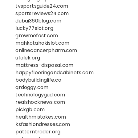
tvsportsguide24.com
sportsreviews24.com
dubai360blog.com
lucky77slot.org
growmefast.com
mahkotahokislot.com
onlinecancerpharm.com
ufalek.org
mattress-disposal.com
happyflooringandcabinets.com
bodybuildinglife.co
qrdoggy.com
technologygud.com
realshocknews.com
pickgb.com
healthmistakes.com
ksfashiondresses.com
patterntrader.org