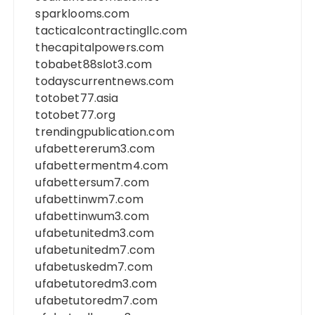
sparklooms.com
tacticalcontractingllc.com
thecapitalpowers.com
tobabet88slot3.com
todayscurrentnews.com
totobet77.asia
totobet77.org
trendingpublication.com
ufabettererum3.com
ufabettermentm4.com
ufabettersum7.com
ufabettinwm7.com
ufabettinwum3.com
ufabetunitedm3.com
ufabetunitedm7.com
ufabetuskedm7.com
ufabetutoredm3.com
ufabetutoredm7.com