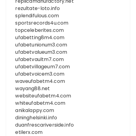
replicamanufactory.net
rezultate-loto.info
splendifulous.com
sportsrecords4u.com
topceleberites.com
ufabetting8m4.com
ufabetunionum3.com
ufabetvalueum3.com
ufabetvaultm7.com
ufabetvillageum7.com
ufabetvoicem3.com
waveufabetm4.com
wayang88.net
websiteufabetm4.com
whiteufabetm4.com
anikalappy.com
dininghelsinki.info
duanfrescariverside.info
etilerx.com