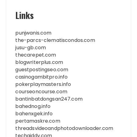
Links
punjwanis.com
the-parcs-clematiscondos.com
jusu-gb.com
thecarepet.com
blogwriterplus.com
guestpostingseo.com
casinogambitpro.info
pokerplaymasters.info
courseoncourse.com
bantinbatdongsan247.com
bahednog.info
bahenxgek.info
pertamaskre.com
threadsvideoandphotodownloader.com
techgiddy.com