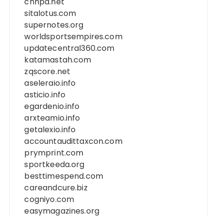
cnhpa.net
sitalotus.com
supernotes.org
worldsportsempires.com
updatecentral360.com
katamastah.com
zqscore.net
aseleraio.info
asticio.info
egardenio.info
arxteamio.info
getalexio.info
accountaudittaxcon.com
prymprint.com
sportkeeda.org
besttimespend.com
careandcure.biz
cogniyo.com
easymagazines.org