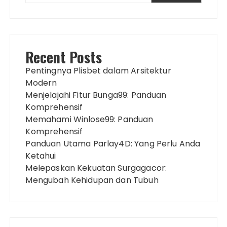
Recent Posts
Pentingnya Plisbet dalam Arsitektur
Modern
Menjelajahi Fitur Bunga99: Panduan
Komprehensif
Memahami Winlose99: Panduan
Komprehensif
Panduan Utama Parlay4D: Yang Perlu Anda
Ketahui
Melepaskan Kekuatan Surgagacor:
Mengubah Kehidupan dan Tubuh