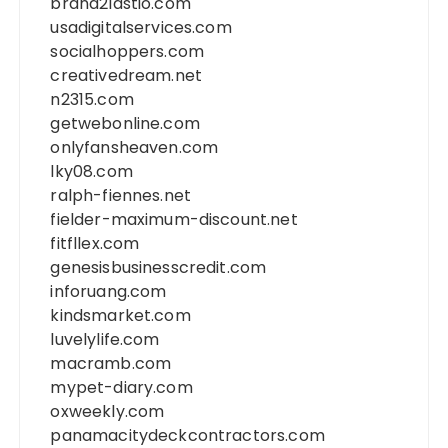
brand2lastio.com
usadigitalservices.com
socialhoppers.com
creativedream.net
n2315.com
getwebonline.com
onlyfansheaven.com
lky08.com
ralph-fiennes.net
fielder-maximum-discount.net
fitfllex.com
genesisbusinesscredit.com
inforuang.com
kindsmarket.com
luvelylife.com
macramb.com
mypet-diary.com
oxweekly.com
panamacitydeckcontractors.com