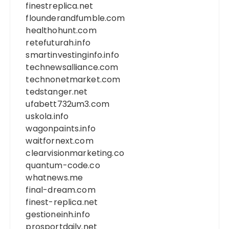
finestreplica.net
flounderandfumble.com
healthohunt.com
retefuturah.info
smartinvestinginfo.info
technewsalliance.com
technonetmarket.com
tedstanger.net
ufabett732um3.com
uskola.info
wagonpaints.info
waitfornext.com
clearvisionmarketing.co
quantum-code.co
whatnews.me
final-dream.com
finest-replica.net
gestioneinh.info
prosportdaily.net