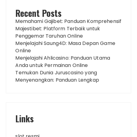
Recent Posts
Memahami Gajibet: Panduan Komprehensif
Majestibet: Platform Terbaik untuk
Penggemar Taruhan Online
Menjelajahi Saung4D: Masa Depan Game
Online
Menjelajahi Ahlicasino: Panduan Utama
Anda untuk Permainan Online
Temukan Dunia Juruscasino yang
Menyenangkan: Panduan Lengkap
Links
slot resmi