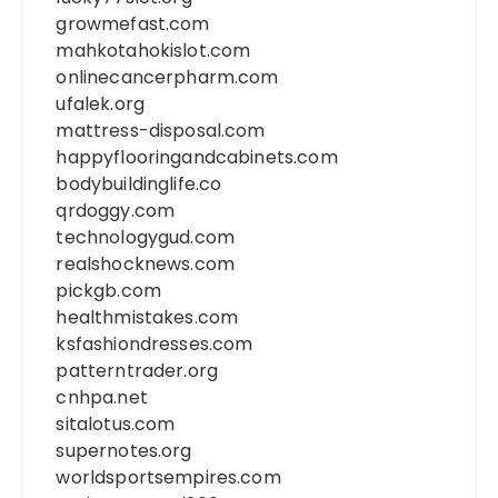
growmefast.com
mahkotahokislot.com
onlinecancerpharm.com
ufalek.org
mattress-disposal.com
happyflooringandcabinets.com
bodybuildinglife.co
qrdoggy.com
technologygud.com
realshocknews.com
pickgb.com
healthmistakes.com
ksfashiondresses.com
patterntrader.org
cnhpa.net
sitalotus.com
supernotes.org
worldsportsempires.com