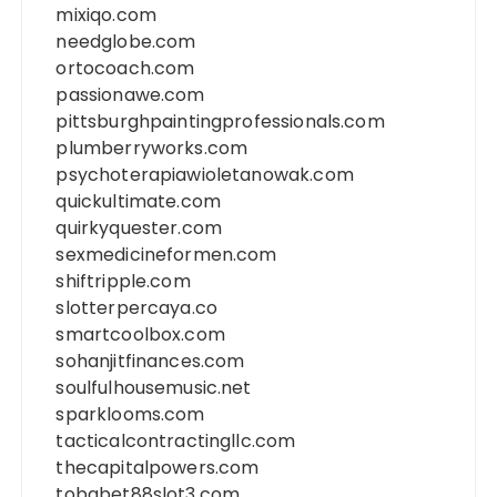
mixiqo.com
needglobe.com
ortocoach.com
passionawe.com
pittsburghpaintingprofessionals.com
plumberryworks.com
psychoterapiawioletanowak.com
quickultimate.com
quirkyquester.com
sexmedicineformen.com
shiftripple.com
slotterpercaya.co
smartcoolbox.com
sohanjitfinances.com
soulfulhousemusic.net
sparklooms.com
tacticalcontractingllc.com
thecapitalpowers.com
tobabet88slot3.com