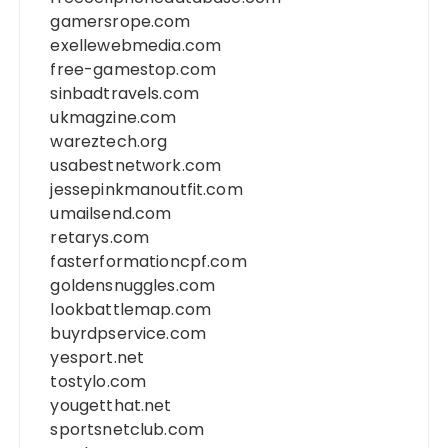
gamersrope.com
exellewebmedia.com
free-gamestop.com
sinbadtravels.com
ukmagzine.com
wareztech.org
usabestnetwork.com
jessepinkmanoutfit.com
umailsend.com
retarys.com
fasterformationcpf.com
goldensnuggles.com
lookbattlemap.com
buyrdpservice.com
yesport.net
tostylo.com
yougetthat.net
sportsnetclub.com