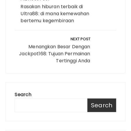
Rasakan hiburan terbaik di
Ultra88: di mana kemewahan
bertemu kegembiraan
NEXT POST
Menangkan Besar Dengan
Jackpot168: Tujuan Permainan
Tertinggi Anda
Search
Search