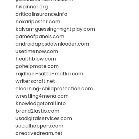
hispinner.org
criticalinsurance.info
nokariposter.com
kalyan-guessing-nightplay.com
gameofpanels.com
androidappsdownloader.com
usetimenow.com
healthblow.com
gohelpmate.com
rajdhani-satta-matka.com
writerscraft.net
elearning-childprotection.com
wrestling4mena.com
knowledgeforall.info
brand2lastio.com
usadigitalservices.com
socialhoppers.com
creativedream.net