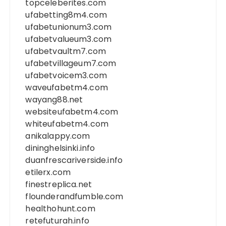
topceleberites.com
ufabetting8m4.com
ufabetunionum3.com
ufabetvalueum3.com
ufabetvaultm7.com
ufabetvillageum7.com
ufabetvoicem3.com
waveufabetm4.com
wayang88.net
websiteufabetm4.com
whiteufabetm4.com
anikalappy.com
dininghelsinki.info
duanfrescariverside.info
etilerx.com
finestreplica.net
flounderandfumble.com
healthohunt.com
retefuturah.info