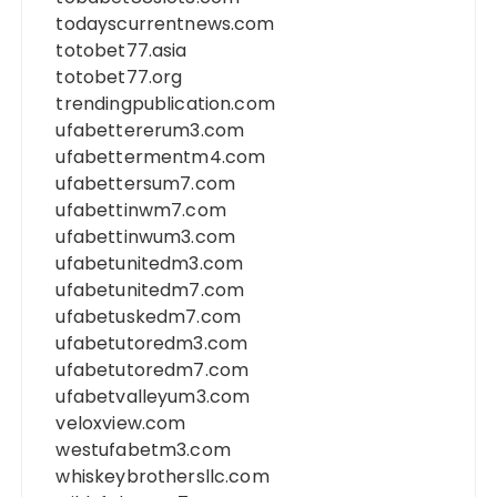
todayscurrentnews.com
totobet77.asia
totobet77.org
trendingpublication.com
ufabettererum3.com
ufabettermentm4.com
ufabettersum7.com
ufabettinwm7.com
ufabettinwum3.com
ufabetunitedm3.com
ufabetunitedm7.com
ufabetuskedm7.com
ufabetutoredm3.com
ufabetutoredm7.com
ufabetvalleyum3.com
veloxview.com
westufabetm3.com
whiskeybrothersllc.com