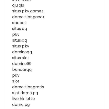
qiu qiu
situs pkv games
demo slot gacor
sbobet
situs qq
pkv
situs qq
situs pkv
dominoqq
situs slot
domino99
bandarqq
pkv
slot
demo slot gratis
slot demo pg
live hk lotto
demo pg