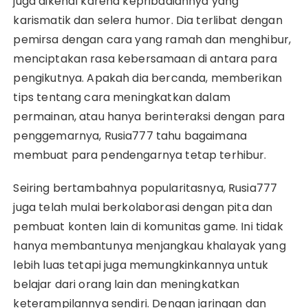
juga dikenal karena kepribadiannya yang
karismatik dan selera humor. Dia terlibat dengan
pemirsa dengan cara yang ramah dan menghibur,
menciptakan rasa kebersamaan di antara para
pengikutnya. Apakah dia bercanda, memberikan
tips tentang cara meningkatkan dalam
permainan, atau hanya berinteraksi dengan para
penggemarnya, Rusia777 tahu bagaimana
membuat para pendengarnya tetap terhibur.
Seiring bertambahnya popularitasnya, Rusia777
juga telah mulai berkolaborasi dengan pita dan
pembuat konten lain di komunitas game. Ini tidak
hanya membantunya menjangkau khalayak yang
lebih luas tetapi juga memungkinkannya untuk
belajar dari orang lain dan meningkatkan
keterampilannya sendiri. Dengan jaringan dan