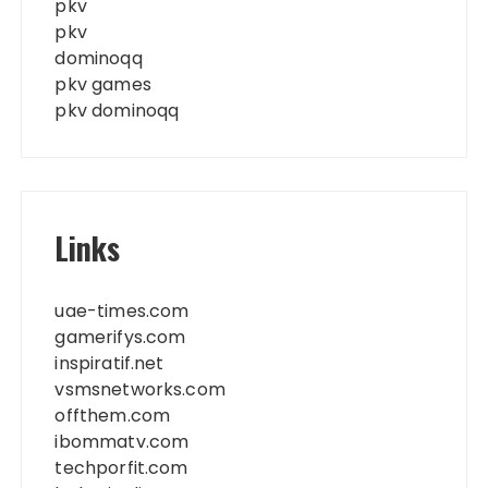
pkv
pkv
dominoqq
pkv games
pkv dominoqq
Links
uae-times.com
gamerifys.com
inspiratif.net
vsmsnetworks.com
offthem.com
ibommatv.com
techporfit.com