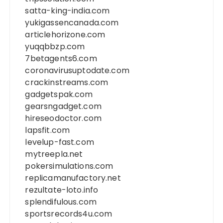
satta-king-india.com
yukigassencanada.com
articlehorizone.com
yuqqbbzp.com
7betagents6.com
coronavirusuptodate.com
crackinstreams.com
gadgetspak.com
gearsngadget.com
hireseodoctor.com
lapsfit.com
levelup-fast.com
mytreepla.net
pokersimulations.com
replicamanufactory.net
rezultate-loto.info
splendifulous.com
sportsrecords4u.com