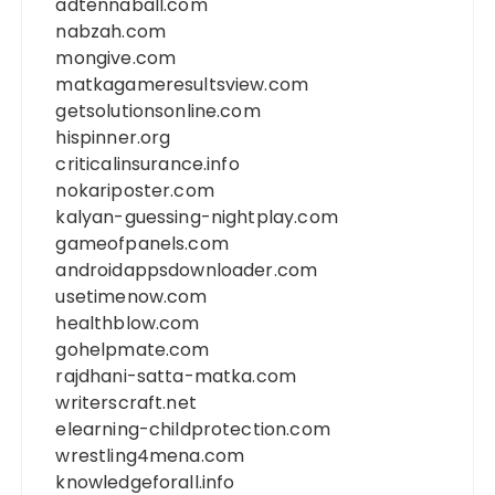
adtennaball.com
nabzah.com
mongive.com
matkagameresultsview.com
getsolutionsonline.com
hispinner.org
criticalinsurance.info
nokariposter.com
kalyan-guessing-nightplay.com
gameofpanels.com
androidappsdownloader.com
usetimenow.com
healthblow.com
gohelpmate.com
rajdhani-satta-matka.com
writerscraft.net
elearning-childprotection.com
wrestling4mena.com
knowledgeforall.info