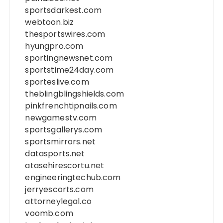
sportsdarkest.com
webtoon.biz
thesportswires.com
hyungpro.com
sportingnewsnet.com
sportstime24day.com
sporteslive.com
theblingblingshields.com
pinkfrenchtipnails.com
newgamestv.com
sportsgallerys.com
sportsmirrors.net
datasports.net
atasehirescortu.net
engineeringtechub.com
jerryescorts.com
attorneylegal.co
voomb.com