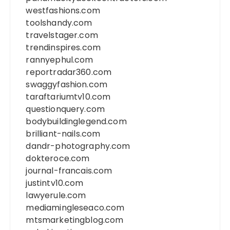
westfashions.com
toolshandy.com
travelstager.com
trendinspires.com
rannyephul.com
reportradar360.com
swaggyfashion.com
taraftariumtv10.com
questionquery.com
bodybuildinglegend.com
brilliant-nails.com
dandr-photography.com
dokteroce.com
journal-francais.com
justintv10.com
lawyerule.com
mediamingleseaco.com
mtsmarketingblog.com