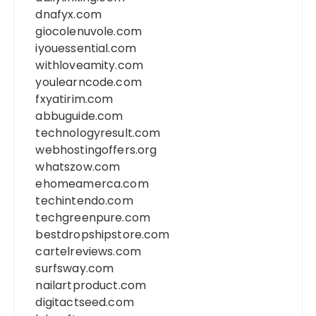
dnafyx.com
giocolenuvole.com
iyouessential.com
withloveamity.com
youlearncode.com
fxyatirim.com
abbuguide.com
technologyresult.com
webhostingoffers.org
whatszow.com
ehomeamerca.com
techintendo.com
techgreenpure.com
bestdropshipstore.com
cartelreviews.com
surfsway.com
nailartproduct.com
digitactseed.com