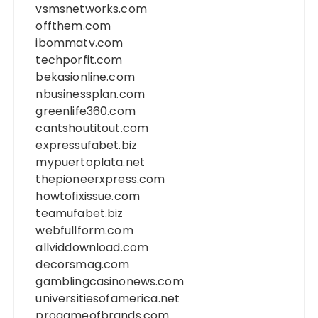
vsmsnetworks.com
offthem.com
ibommatv.com
techporfit.com
bekasionline.com
nbusinessplan.com
greenlife360.com
cantshoutitout.com
expressufabet.biz
mypuertoplata.net
thepioneerxpress.com
howtofixissue.com
teamufabet.biz
webfullform.com
allviddownload.com
decorsmag.com
gamblingcasinonews.com
universitiesofamerica.net
progameofbrands.com