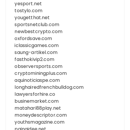
yesport.net
tostylo.com
yougetthat.net
sportsnetclub.com
newbestcrypto.com
oxfordsave.com
iclassicgames.com
saung-artikel.com
fasthokivip2.com
observersports.com
cryptominingplus.com
aquinoticiaspe.com
longhairedfrenchbulldog.com
lawyersforhire.co
businemarket.com
matahari88play.net
moneydescriptor.com
youthsmagazine.com
painaidee.net