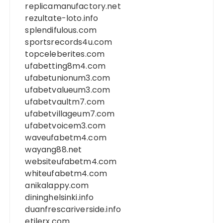
replicamanufactory.net
rezultate-loto.info
splendifulous.com
sportsrecords4u.com
topceleberites.com
ufabetting8m4.com
ufabetunionum3.com
ufabetvalueum3.com
ufabetvaultm7.com
ufabetvillageum7.com
ufabetvoicem3.com
waveufabetm4.com
wayang88.net
websiteufabetm4.com
whiteufabetm4.com
anikalappy.com
dininghelsinki.info
duanfrescariverside.info
etilerx.com