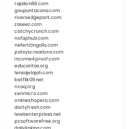
rajalion88.com
goupuntacana.com
riversedgepark.com
zaseez.com
catchycrunch.com
nofaphub.com
nefertitingalls.com
patsyscreations.com
income4proof.com
educaritas.org
lensajelajah.com
betflik09.net
ncaq.org
xenmicro.com
onlineshopera.com
dartyfresh.com
lewisenterprises.net
pcsoftwarefree.org
dailylinking.com