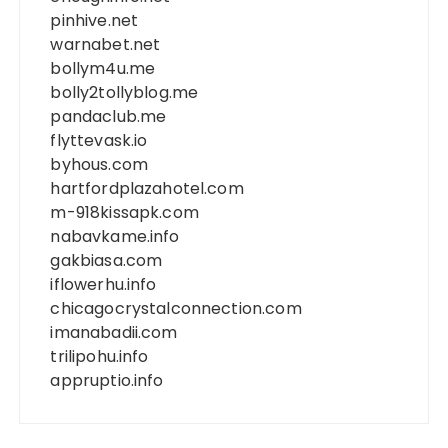
pinhive.net
warnabet.net
bollym4u.me
bolly2tollyblog.me
pandaclub.me
flyttevask.io
byhous.com
hartfordplazahotel.com
m-918kissapk.com
nabavkame.info
gakbiasa.com
iflowerhu.info
chicagocrystalconnection.com
imanabadii.com
trilipohu.info
appruptio.info