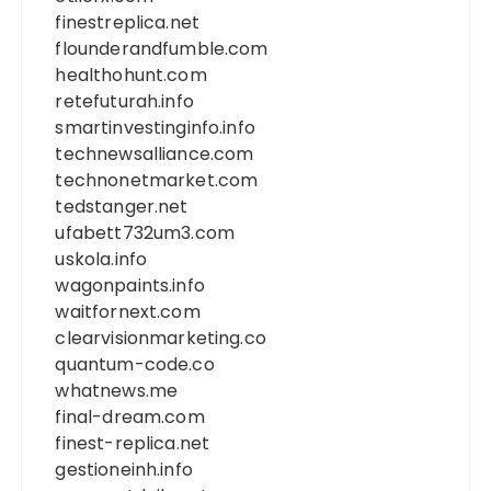
finestreplica.net
flounderandfumble.com
healthohunt.com
retefuturah.info
smartinvestinginfo.info
technewsalliance.com
technonetmarket.com
tedstanger.net
ufabett732um3.com
uskola.info
wagonpaints.info
waitfornext.com
clearvisionmarketing.co
quantum-code.co
whatnews.me
final-dream.com
finest-replica.net
gestioneinh.info