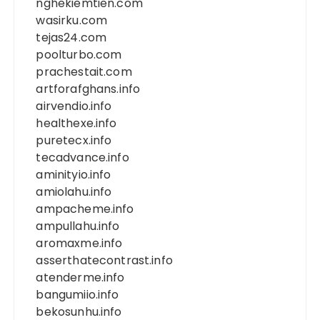
nghekiemtien.com
wasirku.com
tejas24.com
poolturbo.com
prachestait.com
artforafghans.info
airvendio.info
healthexe.info
puretecx.info
tecadvance.info
aminityio.info
amiolahu.info
ampacheme.info
ampullahu.info
aromaxme.info
asserthatecontrast.info
atenderme.info
bangumiio.info
bekosunhu.info