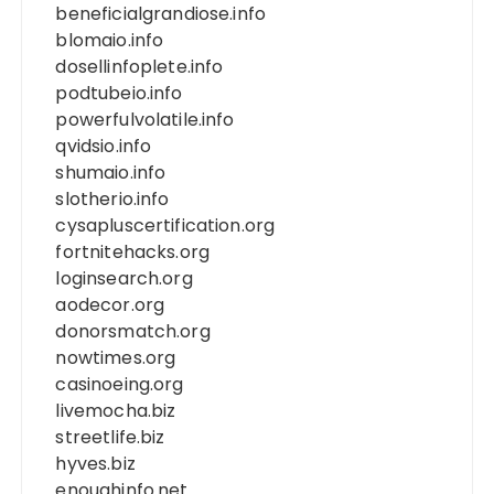
beneficialgrandiose.info
blomaio.info
dosellinfoplete.info
podtubeio.info
powerfulvolatile.info
qvidsio.info
shumaio.info
slotherio.info
cysapluscertification.org
fortnitehacks.org
loginsearch.org
aodecor.org
donorsmatch.org
nowtimes.org
casinoeing.org
livemocha.biz
streetlife.biz
hyves.biz
enoughinfo.net