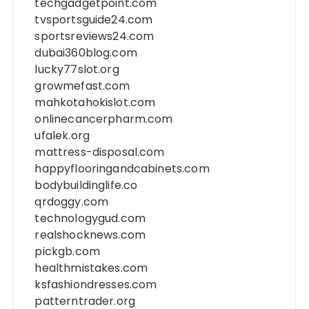
techgadgetpoint.com
tvsportsguide24.com
sportsreviews24.com
dubai360blog.com
lucky77slot.org
growmefast.com
mahkotahokislot.com
onlinecancerpharm.com
ufalek.org
mattress-disposal.com
happyflooringandcabinets.com
bodybuildinglife.co
qrdoggy.com
technologygud.com
realshocknews.com
pickgb.com
healthmistakes.com
ksfashiondresses.com
patterntrader.org