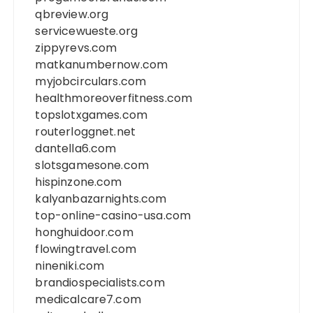
qbreview.org
servicewueste.org
zippyrevs.com
matkanumbernow.com
myjobcirculars.com
healthmoreoverfitness.com
topslotxgames.com
routerloggnet.net
dantella6.com
slotsgamesone.com
hispinzone.com
kalyanbazarnights.com
top-online-casino-usa.com
honghuidoor.com
flowingtravel.com
nineniki.com
brandiospecialists.com
medicalcare7.com