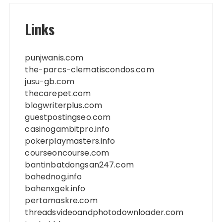
Links
punjwanis.com
the-parcs-clematiscondos.com
jusu-gb.com
thecarepet.com
blogwriterplus.com
guestpostingseo.com
casinogambitpro.info
pokerplaymasters.info
courseoncourse.com
bantinbatdongsan247.com
bahednog.info
bahenxgek.info
pertamaskre.com
threadsvideoandphotodownloader.com