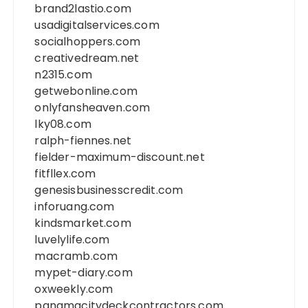
brand2lastio.com
usadigitalservices.com
socialhoppers.com
creativedream.net
n2315.com
getwebonline.com
onlyfansheaven.com
lky08.com
ralph-fiennes.net
fielder-maximum-discount.net
fitfllex.com
genesisbusinesscredit.com
inforuang.com
kindsmarket.com
luvelylife.com
macramb.com
mypet-diary.com
oxweekly.com
panamacitydeckcontractors.com