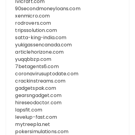
lvlcraft.com
90secondmoneyloans.com
xenmicro.com
rodrovers.com
tripssolution.com
satta-king-india.com
yukigassencanada.com
articlehorizone.com
yuqqbbzp.com
7betagents6.com
coronavirusuptodate.com
crackinstreams.com
gadgetspak.com
gearsngadget.com
hireseodoctor.com
lapsfit.com
levelup-fast.com
mytreepla.net
pokersimulations.com