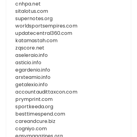
cnhpa.net
sitalotus.com
supernotes.org
worldsportsempires.com
updatecentral360.com
katamastah.com
zqscore.net
aseleraio.info
asticio.info
egardenio.info
arxteamio.info
getalexio.info
accountaudittaxcon.com
prymprint.com
sportkeeda.org
besttimespend.com
careandcure.biz
cogniyo.com
easymagazines.org