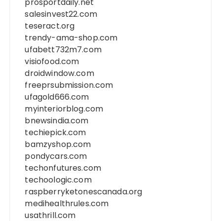
prosportdaily.net
salesinvest22.com
teseract.org
trendy-ama-shop.com
ufabett732m7.com
visiofood.com
droidwindow.com
freeprsubmission.com
ufagold666.com
myinteriorblog.com
bnewsindia.com
techiepick.com
bamzyshop.com
pondycars.com
techonfutures.com
techoologic.com
raspberryketonescanada.org
medihealthrules.com
usathrill.com