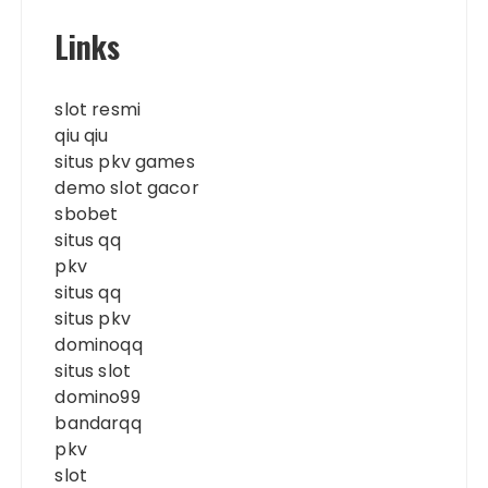
Links
slot resmi
qiu qiu
situs pkv games
demo slot gacor
sbobet
situs qq
pkv
situs qq
situs pkv
dominoqq
situs slot
domino99
bandarqq
pkv
slot