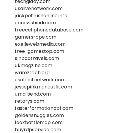
techgiddy.com
usalivenetwork.com
jackpotrushonline.info
ucnewshindi.com
freecellphonedatabase.com
gamersrope.com
exellewebmedia.com
free-gamestop.com
sinbadtravels.com
ukmagzine.com
wareztech.org
usabestnetwork.com
jessepinkmanoutfit.com
umailsend.com
retarys.com
fasterformationcpf.com
goldensnuggles.com
lookbattlemap.com
buyrdpservice.com