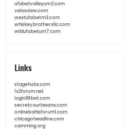
ufabetvalleyum3.com
veloxview.com
westufabetm3.com
whiskeybrothersllc.com
wildufabetum7.com
Links
stagehubs.com
1x2forum.net
login99bet.com
secretcourtesans.com
onlinebahisforum1.com
chicagoheadline.com
camming.org