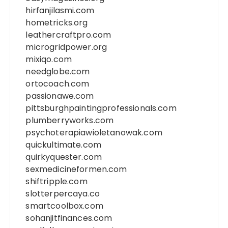
hirfanjilasmi.com
hometricks.org
leathercraftpro.com
microgridpower.org
mixiqo.com
needglobe.com
ortocoach.com
passionawe.com
pittsburghpaintingprofessionals.com
plumberryworks.com
psychoterapiawioletanowak.com
quickultimate.com
quirkyquester.com
sexmedicineformen.com
shiftripple.com
slotterpercaya.co
smartcoolbox.com
sohanjitfinances.com