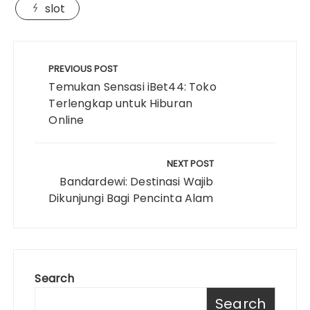
slot
Post
navigation
PREVIOUS POST
Temukan Sensasi iBet44: Toko
Terlengkap untuk Hiburan
Online
NEXT POST
Bandardewi: Destinasi Wajib
Dikunjungi Bagi Pencinta Alam
Search
Search