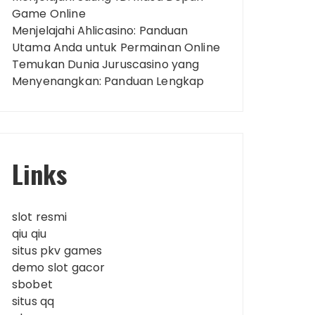
Game Online
Menjelajahi Ahlicasino: Panduan
Utama Anda untuk Permainan Online
Temukan Dunia Juruscasino yang
Menyenangkan: Panduan Lengkap
Links
slot resmi
qiu qiu
situs pkv games
demo slot gacor
sbobet
situs qq