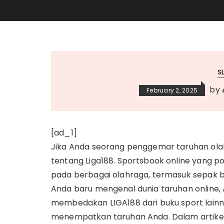
S
by
February 2, 2025
[ad_1]
Jika Anda seorang penggemar taruhan ol
tentang Liga188. Sportsbook online yang p
pada berbagai olahraga, termasuk sepak bola
Anda baru mengenal dunia taruhan online
membedakan LIGA188 dari buku sport lainn
menempatkan taruhan Anda. Dalam artikel