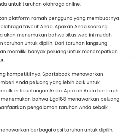
da untuk taruhan olahraga online.
arkan platform ramah pengguna yang membuatnya
lahraga favorit Anda. Apakah Anda seorang
a akan menemukan bahwa situs web ini mudah
 taruhan untuk dipilih. Dari taruhan langsung
kan memiliki banyak peluang untuk menempatkan
r.
luang kompetitifnya. Sportsbook menawarkan
memberi Anda peluang yang lebih baik untuk
alkan keuntungan Anda. Apakah Anda bertaruh
kan menemukan bahwa Liga188 menawarkan peluang
nfaatkan pengalaman taruhan Anda sebaik -
 menawarkan berbagai opsi taruhan untuk dipilih.