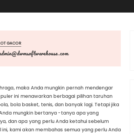
LOT GACOR
admin@dwmsoftwarehouse.com
ahraga, maka Anda mungkin pernah mendengar
opuler ini menawarkan berbagai pilihan taruhan
, bola basket, tenis, dan banyak lagi. Tetapi jika
, Anda mungkin bertanya -tanya apa yang
ya, dan apa yang perlu Anda ketahui sebelum
 ini, kami akan membahas semua yang perlu Anda