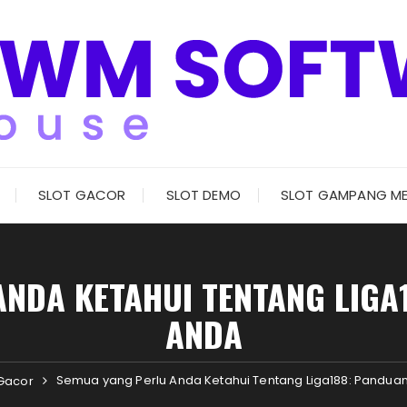
SLOT GACOR
SLOT DEMO
SLOT GAMPANG M
ANDA KETAHUI TENTANG LIGA
ANDA
Semua yang Perlu Anda Ketahui Tentang Liga188: Pandu
 Gacor