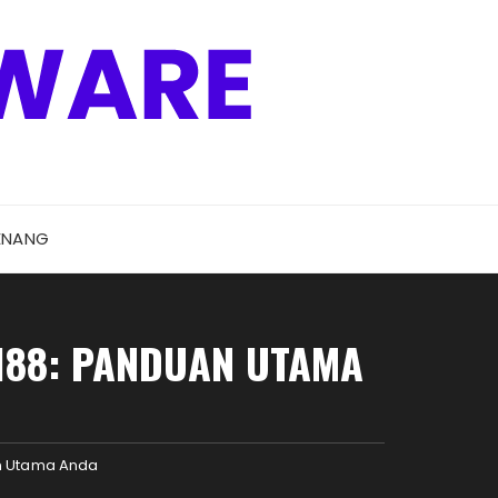
ENANG
188: PANDUAN UTAMA
an Utama Anda