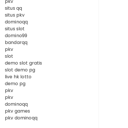
pkv
situs qq
situs pkv
dominoqq
situs slot
domino99
bandarqq
pkv
slot
demo slot gratis
slot demo pg
live hk lotto
demo pg
pkv
pkv
dominoqq
pkv games
pkv dominoqq