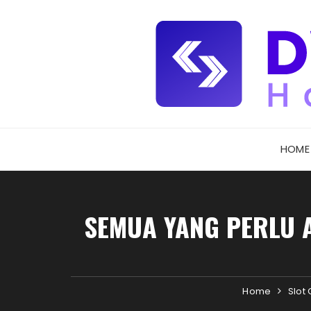
Skip
to
content
HOME
SEMUA YANG PERLU 
Home
Slot