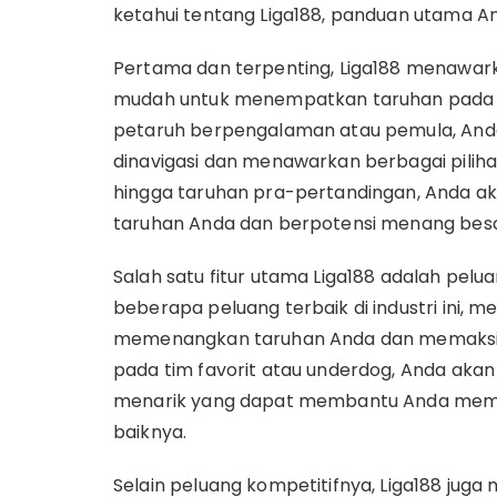
ketahui tentang Liga188, panduan utama An
Pertama dan terpenting, Liga188 menaw
mudah untuk menempatkan taruhan pada o
petaruh berpengalaman atau pemula, And
dinavigasi dan menawarkan berbagai pilihan
hingga taruhan pra-pertandingan, Anda a
taruhan Anda dan berpotensi menang besa
Salah satu fitur utama Liga188 adalah pe
beberapa peluang terbaik di industri ini, 
memenangkan taruhan Anda dan memaksim
pada tim favorit atau underdog, Anda a
menarik yang dapat membantu Anda mema
baiknya.
Selain peluang kompetitifnya, Liga188 juga