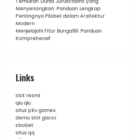
Temukan Dunia Juruscasino yang
Menyenangkan: Panduan Lengkap
Pentingnya Plisbet dalam Arsitektur
Modern
Menjelajahi Fitur Bunga99: Panduan
Komprehensif
Links
slot resmi
qiu qiu
situs pkv games
demo slot gacor
sbobet
situs qq