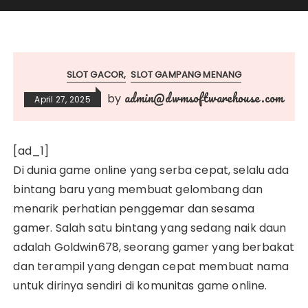
SLOT GACOR
SLOT GAMPANG MENANG
admin@dwmsoftwarehouse.com
by
April 27, 2025
[ad_1]
Di dunia game online yang serba cepat, selalu ada
bintang baru yang membuat gelombang dan
menarik perhatian penggemar dan sesama
gamer. Salah satu bintang yang sedang naik daun
adalah Goldwin678, seorang gamer yang berbakat
dan terampil yang dengan cepat membuat nama
untuk dirinya sendiri di komunitas game online.