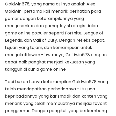
Goldwin678, yang nama aslinya adalah Alex
Goldwin, pertama kali menarik perhatian para
gamer dengan keterampilannya yang
mengesankan dan gameplay strategis dalam
game online populer seperti Fortnite, League of
Legends, dan Call of Duty. Dengan refleks cepat,
tujuan yang tajam, dan kemampuan untuk
mengakali lawan -lawannya, Goldwin678 dengan
cepat naik pangkat menjadi kekuatan yang
tangguh di dunia game online.
Tapi bukan hanya keterampilan Goldwin678 yang
telah mendapatkan perhatiannya – itu juga
kepribadiannya yang karismatik dan konten yang
menarik yang telah membuatnya menjadi favorit
penggemar. Dengan pengikut yang berkembang