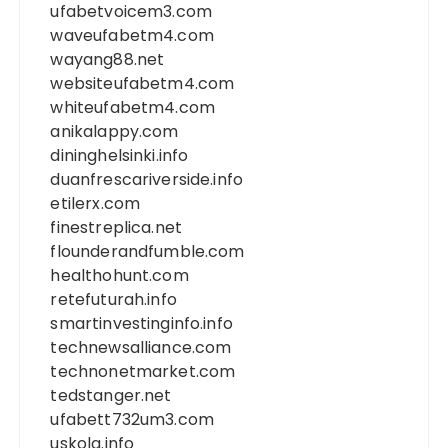
ufabetvoicem3.com
waveufabetm4.com
wayang88.net
websiteufabetm4.com
whiteufabetm4.com
anikalappy.com
dininghelsinki.info
duanfrescariverside.info
etilerx.com
finestreplica.net
flounderandfumble.com
healthohunt.com
retefuturah.info
smartinvestinginfo.info
technewsalliance.com
technonetmarket.com
tedstanger.net
ufabett732um3.com
uskola.info