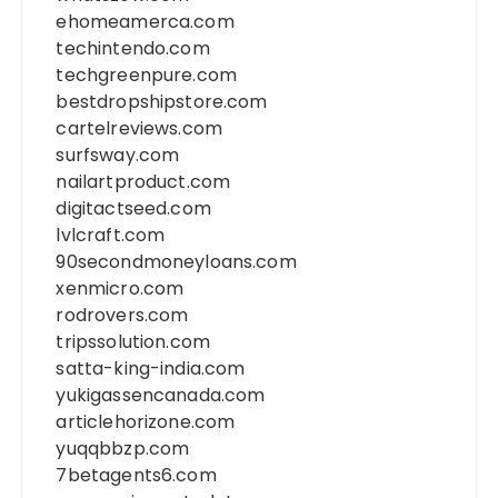
ehomeamerca.com
techintendo.com
techgreenpure.com
bestdropshipstore.com
cartelreviews.com
surfsway.com
nailartproduct.com
digitactseed.com
lvlcraft.com
90secondmoneyloans.com
xenmicro.com
rodrovers.com
tripssolution.com
satta-king-india.com
yukigassencanada.com
articlehorizone.com
yuqqbbzp.com
7betagents6.com