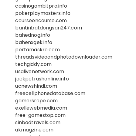
casinogambitpro.info
pokerplaymasters.info
courseoncourse.com
bantinbatdongsan247.com
bahednog.info
bahenxgek.info
pertamaskre.com
threadsvideoandphotodownloader.com
techgiddy.com
usalivenetwork.com
jackpotrushonline.info
ucnewshindi.com
freecellphonedatabase.com
gamersrope.com
exellewebmedia.com
free-gamestop.com
sinbadtravels.com
ukmagzine.com