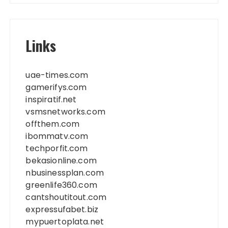
Links
uae-times.com
gamerifys.com
inspiratif.net
vsmsnetworks.com
offthem.com
ibommatv.com
techporfit.com
bekasionline.com
nbusinessplan.com
greenlife360.com
cantshoutitout.com
expressufabet.biz
mypuertoplata.net