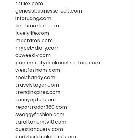
fitfllex.com
genesisbusinesscredit.com
inforuang.com
kindsmarket.com
luvelylife.com
macramb.com
mypet-diary.com
oxweekly.com
panamacitydeckcontractors.com
westfashions.com
toolshandy.com
travelstager.com
trendinspires.com
rannyephul.com
reportradar360.com
swaggyfashion.com
taraftariumtv10.com
questionquery.com
bodybuildinglegend.com