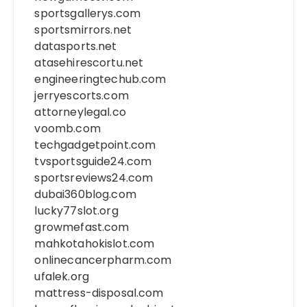
sportsgallerys.com
sportsmirrors.net
datasports.net
atasehirescortu.net
engineeringtechub.com
jerryescorts.com
attorneylegal.co
voomb.com
techgadgetpoint.com
tvsportsguide24.com
sportsreviews24.com
dubai360blog.com
lucky77slot.org
growmefast.com
mahkotahokislot.com
onlinecancerpharm.com
ufalek.org
mattress-disposal.com