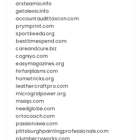
arxteamio.info
getalexio.info
accountaudittaxcon.com
prymprint.com
sportkeeda.org
besttimespend.com
careandcure.biz
cogniyo.com
easymagazines.org
hirfanjilasmi.com
hometricks.org
leathercraftpro.com
microgridpower.org
mixiqo.com
needglobe.com
ortocoach.com
passionawe.com
pittsburghpaintingprofessionals.com
plumberryworks.com