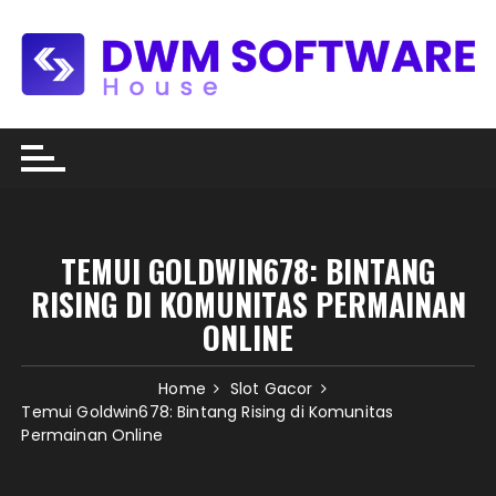
Skip
to
content
TEMUI GOLDWIN678: BINTANG
RISING DI KOMUNITAS PERMAINAN
ONLINE
Home
Slot Gacor
Temui Goldwin678: Bintang Rising di Komunitas
Permainan Online