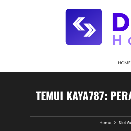
Skip
to
content
HOME
TEMUI KAYA787: PE
Home
Slot 