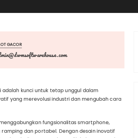
LOT GACOR
dmin@dwmsoftwarehouse.com
si adalah kunci untuk tetap unggul dalam
atif yang merevolusi industri dan mengubah cara
 menggabungkan fungsionalitas smartphone,
g ramping dan portabel. Dengan desain inovatif