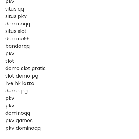
pkv
situs qq
situs pkv
dominoqq
situs slot
domino99
bandarqq
pkv
slot
demo slot gratis
slot demo pg
live hk lotto
demo pg
pkv
pkv
dominoqq
pkv games
pkv dominoqq