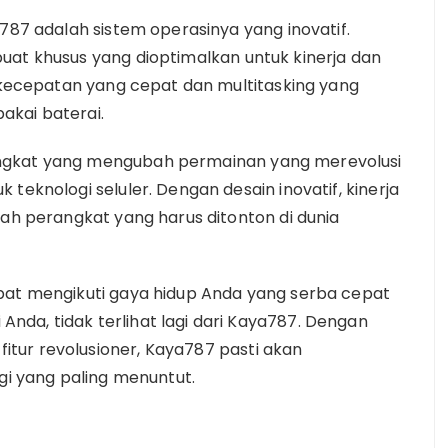
a787 adalah sistem operasinya yang inovatif.
uat khusus yang dioptimalkan untuk kinerja dan
i kecepatan yang cepat dan multitasking yang
akai baterai.
angkat yang mengubah permainan yang merevolusi
teknologi seluler. Dengan desain inovatif, kinerja
lah perangkat yang harus ditonton di dunia
apat mengikuti gaya hidup Anda yang serba cepat
da, tidak terlihat lagi dari Kaya787. Dengan
tur revolusioner, Kaya787 pasti akan
 yang paling menuntut.