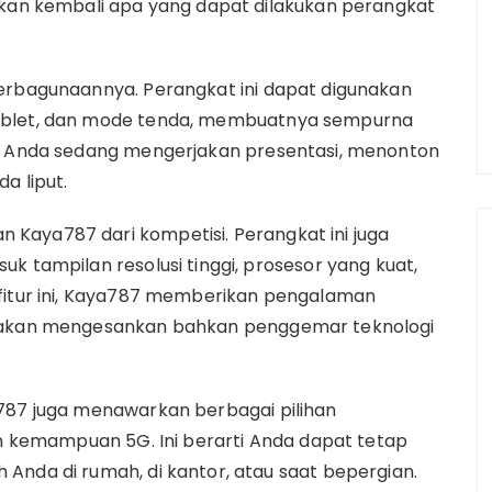
ikan kembali apa yang dapat dilakukan perangkat
serbagunaannya. Perangkat ini dapat digunakan
tablet, dan mode tenda, membuatnya sempurna
ah Anda sedang mengerjakan presentasi, menonton
a liput.
Kaya787 dari kompetisi. Perangkat ini juga
k tampilan resolusi tinggi, prosesor yang kuat,
-fitur ini, Kaya787 memberikan pengalaman
i akan mengesankan bahkan penggemar teknologi
a787 juga menawarkan berbagai pilihan
dan kemampuan 5G. Ini berarti Anda dapat tetap
Anda di rumah, di kantor, atau saat bepergian.