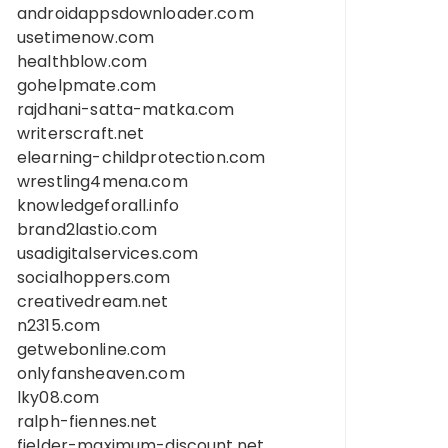
androidappsdownloader.com
usetimenow.com
healthblow.com
gohelpmate.com
rajdhani-satta-matka.com
writerscraft.net
elearning-childprotection.com
wrestling4mena.com
knowledgeforall.info
brand2lastio.com
usadigitalservices.com
socialhoppers.com
creativedream.net
n2315.com
getwebonline.com
onlyfansheaven.com
lky08.com
ralph-fiennes.net
fielder-maximum-discount.net