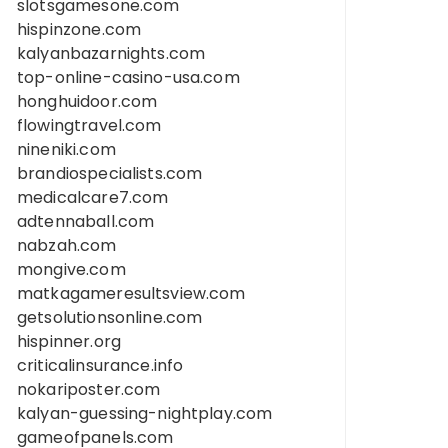
slotsgamesone.com
hispinzone.com
kalyanbazarnights.com
top-online-casino-usa.com
honghuidoor.com
flowingtravel.com
nineniki.com
brandiospecialists.com
medicalcare7.com
adtennaball.com
nabzah.com
mongive.com
matkagameresultsview.com
getsolutionsonline.com
hispinner.org
criticalinsurance.info
nokariposter.com
kalyan-guessing-nightplay.com
gameofpanels.com