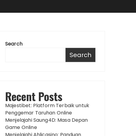
Search
Search
Recent Posts
Majestibet: Platform Terbaik untuk
Penggemar Taruhan Online
Menjelajahi Saung4D: Masa Depan
Game Online
Menjelajahi Ahlicasino: Panduan