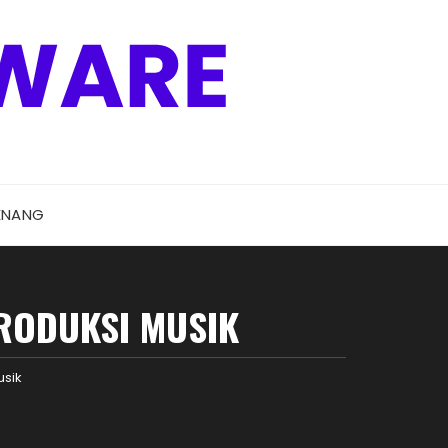
ENANG
PRODUKSI MUSIK
usik