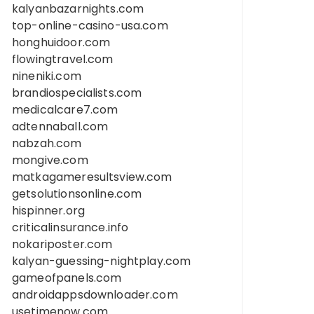
kalyanbazarnights.com
top-online-casino-usa.com
honghuidoor.com
flowingtravel.com
nineniki.com
brandiospecialists.com
medicalcare7.com
adtennaball.com
nabzah.com
mongive.com
matkagameresultsview.com
getsolutionsonline.com
hispinner.org
criticalinsurance.info
nokariposter.com
kalyan-guessing-nightplay.com
gameofpanels.com
androidappsdownloader.com
usetimenow.com