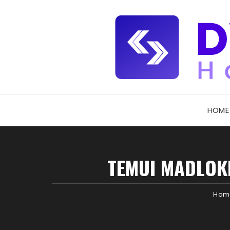
Skip
to
content
HOME
TEMUI MADLOKI
Hom