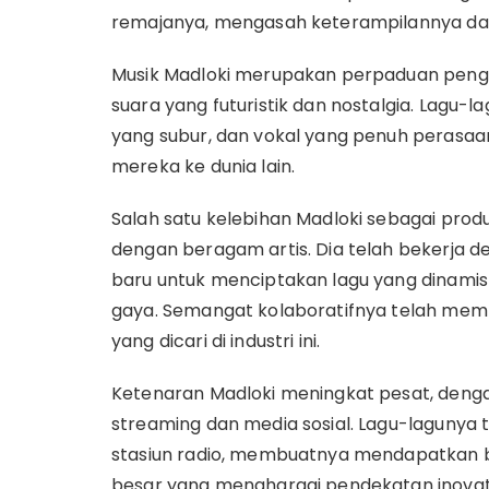
remajanya, mengasah keterampilannya da
Musik Madloki merupakan perpaduan penga
suara yang futuristik dan nostalgia. Lagu-l
yang subur, dan vokal yang penuh pera
mereka ke dunia lain.
Salah satu kelebihan Madloki sebagai pr
dengan beragam artis. Dia telah bekerja d
baru untuk menciptakan lagu yang dinami
gaya. Semangat kolaboratifnya telah me
yang dicari di industri ini.
Ketenaran Madloki meningkat pesat, deng
streaming dan media sosial. Lagu-lagunya t
stasiun radio, membuatnya mendapatkan 
besar yang menghargai pendekatan inovati