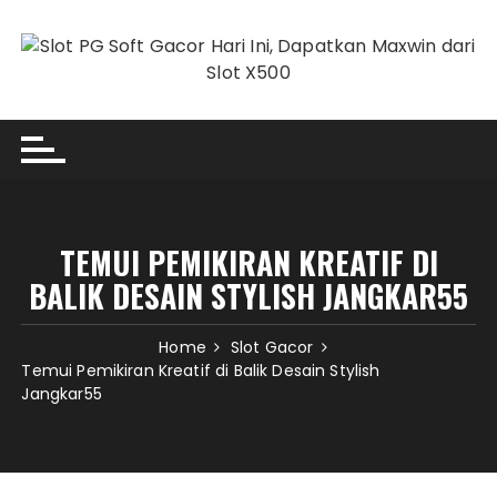
Skip
to
content
TEMUI PEMIKIRAN KREATIF DI
BALIK DESAIN STYLISH JANGKAR55
Home
Slot Gacor
Temui Pemikiran Kreatif di Balik Desain Stylish
Jangkar55