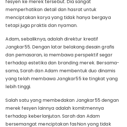
fesyen ke merek tersebut. Dia sangat
memperhatikan detail dan hasrat untuk
menciptakan karya yang tidak hanya bergaya
tetapi juga praktis dan nyaman.
Adam, sebaliknya, adalah direktur kreatif
Jangkar55. Dengan latar belakang desain grafis
dan pemasaran, ia membawa perspektif segar
terhadap estetika dan branding merek. Bersama-
sama, Sarah dan Adam membentuk duo dinamis
yang telah membawa Jangkar55 ke tingkat yang
lebih tinggi.
Salah satu yang membedakan Jangkar55 dengan
merek fesyen lainnya adalah komitmennya
terhadap keberlanjutan. Sarah dan Adam
bersemangat menciptakan fashion yang tidak