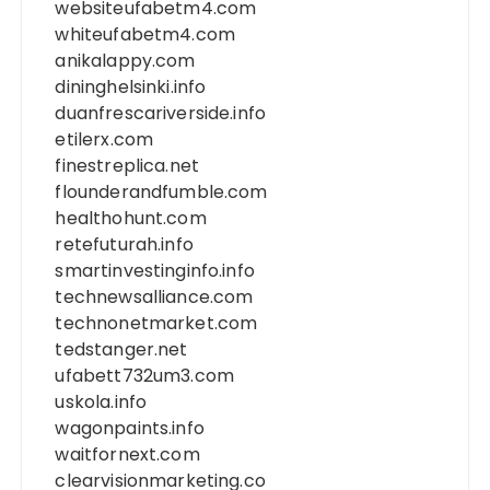
websiteufabetm4.com
whiteufabetm4.com
anikalappy.com
dininghelsinki.info
duanfrescariverside.info
etilerx.com
finestreplica.net
flounderandfumble.com
healthohunt.com
retefuturah.info
smartinvestinginfo.info
technewsalliance.com
technonetmarket.com
tedstanger.net
ufabett732um3.com
uskola.info
wagonpaints.info
waitfornext.com
clearvisionmarketing.co