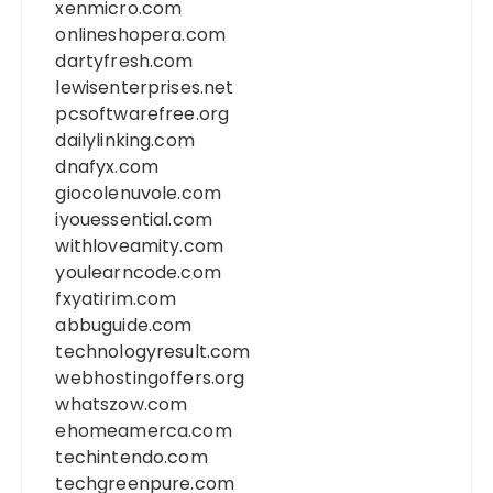
xenmicro.com
onlineshopera.com
dartyfresh.com
lewisenterprises.net
pcsoftwarefree.org
dailylinking.com
dnafyx.com
giocolenuvole.com
iyouessential.com
withloveamity.com
youlearncode.com
fxyatirim.com
abbuguide.com
technologyresult.com
webhostingoffers.org
whatszow.com
ehomeamerca.com
techintendo.com
techgreenpure.com