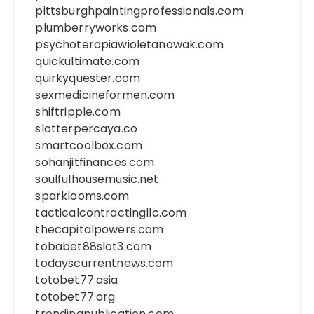
pittsburghpaintingprofessionals.com
plumberryworks.com
psychoterapiawioletanowak.com
quickultimate.com
quirkyquester.com
sexmedicineformen.com
shiftripple.com
slotterpercaya.co
smartcoolbox.com
sohanjitfinances.com
soulfulhousemusic.net
sparklooms.com
tacticalcontractingllc.com
thecapitalpowers.com
tobabet88slot3.com
todayscurrentnews.com
totobet77.asia
totobet77.org
trendingpublication.com