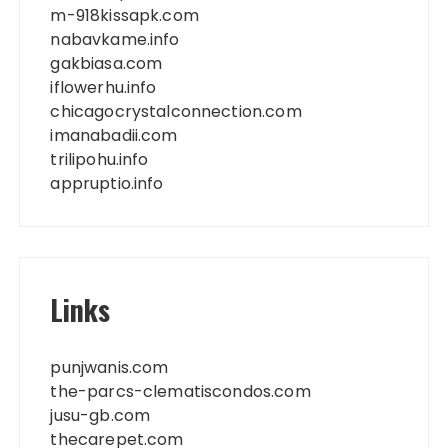
m-918kissapk.com
nabavkame.info
gakbiasa.com
iflowerhu.info
chicagocrystalconnection.com
imanabadii.com
trilipohu.info
appruptio.info
Links
punjwanis.com
the-parcs-clematiscondos.com
jusu-gb.com
thecarepet.com