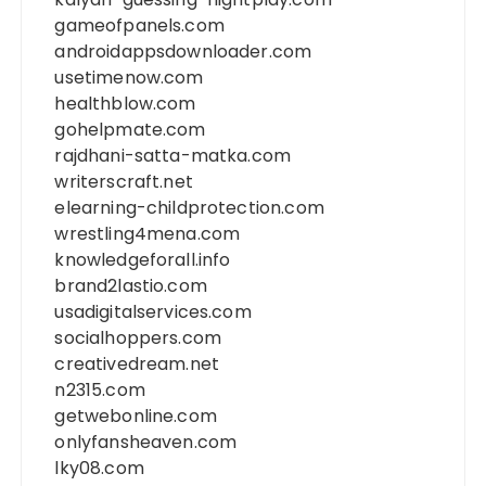
gameofpanels.com
androidappsdownloader.com
usetimenow.com
healthblow.com
gohelpmate.com
rajdhani-satta-matka.com
writerscraft.net
elearning-childprotection.com
wrestling4mena.com
knowledgeforall.info
brand2lastio.com
usadigitalservices.com
socialhoppers.com
creativedream.net
n2315.com
getwebonline.com
onlyfansheaven.com
lky08.com