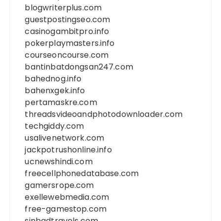
blogwriterplus.com
guestpostingseo.com
casinogambitpro.info
pokerplaymasters.info
courseoncourse.com
bantinbatdongsan247.com
bahednog.info
bahenxgek.info
pertamaskre.com
threadsvideoandphotodownloader.com
techgiddy.com
usalivenetwork.com
jackpotrushonline.info
ucnewshindi.com
freecellphonedatabase.com
gamersrope.com
exellewebmedia.com
free-gamestop.com
sinbadtravels.com