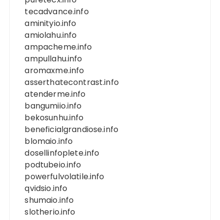
tecadvance.info
aminityio.info
amiolahu.info
ampacheme.info
ampullahu.info
aromaxme.info
asserthatecontrast.info
atenderme.info
bangumiio.info
bekosunhu.info
beneficialgrandiose.info
blomaio.info
dosellinfoplete.info
podtubeio.info
powerfulvolatile.info
qvidsio.info
shumaio.info
slotherio.info