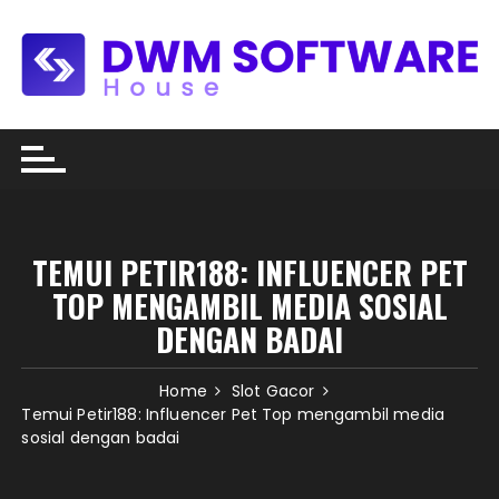
Skip
to
content
TEMUI PETIR188: INFLUENCER PET
TOP MENGAMBIL MEDIA SOSIAL
DENGAN BADAI
Home
Slot Gacor
Temui Petir188: Influencer Pet Top mengambil media
sosial dengan badai