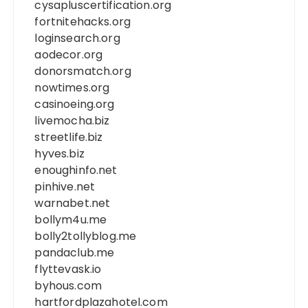
cysapluscertification.org
fortnitehacks.org
loginsearch.org
aodecor.org
donorsmatch.org
nowtimes.org
casinoeing.org
livemocha.biz
streetlife.biz
hyves.biz
enoughinfo.net
pinhive.net
warnabet.net
bollym4u.me
bolly2tollyblog.me
pandaclub.me
flyttevask.io
byhous.com
hartfordplazahotel.com