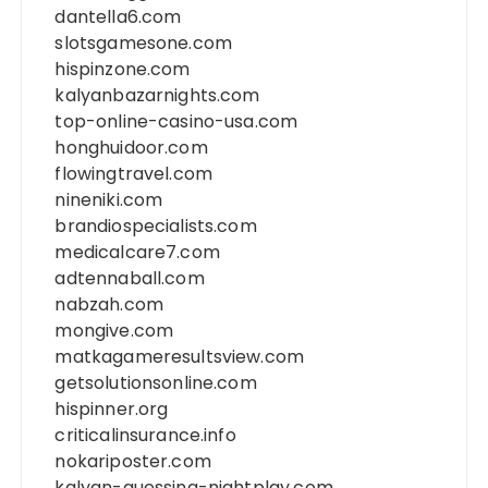
dantella6.com
slotsgamesone.com
hispinzone.com
kalyanbazarnights.com
top-online-casino-usa.com
honghuidoor.com
flowingtravel.com
nineniki.com
brandiospecialists.com
medicalcare7.com
adtennaball.com
nabzah.com
mongive.com
matkagameresultsview.com
getsolutionsonline.com
hispinner.org
criticalinsurance.info
nokariposter.com
kalyan-guessing-nightplay.com