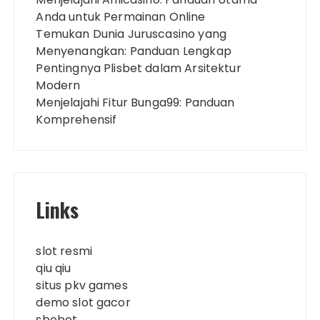
Anda untuk Permainan Online
Temukan Dunia Juruscasino yang
Menyenangkan: Panduan Lengkap
Pentingnya Plisbet dalam Arsitektur
Modern
Menjelajahi Fitur Bunga99: Panduan
Komprehensif
Links
slot resmi
qiu qiu
situs pkv games
demo slot gacor
sbobet