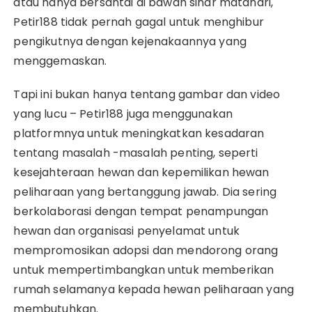
atau hanya bersantai di bawah sinar matahari,
Petir188 tidak pernah gagal untuk menghibur
pengikutnya dengan kejenakaannya yang
menggemaskan.
Tapi ini bukan hanya tentang gambar dan video
yang lucu – Petir188 juga menggunakan
platformnya untuk meningkatkan kesadaran
tentang masalah -masalah penting, seperti
kesejahteraan hewan dan kepemilikan hewan
peliharaan yang bertanggung jawab. Dia sering
berkolaborasi dengan tempat penampungan
hewan dan organisasi penyelamat untuk
mempromosikan adopsi dan mendorong orang
untuk mempertimbangkan untuk memberikan
rumah selamanya kepada hewan peliharaan yang
membutuhkan.