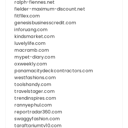
ralph-fiennes.net
fielder-maximum-discount.net
fitfllex.com
genesisbusinesscredit.com
inforuang.com
kindsmarket.com
luvelylife.com
macramb.com
mypet-diary.com
oxweekly.com
panamacitydeckcontractors.com
westfashions.com
toolshandy.com
travelstager.com
trendinspires.com
rannyephul.com
reportradar360.com
swaggyfashion.com
taraftariumtv10.com