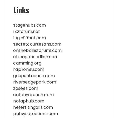
Links
stagehubs.com
1x2forum.net
login99bet.com
secretcourtesans.com
onlinebahisforum1.com
chicagoheadline.com
camming.org
rajalion88.com
goupuntacana.com
riversedgepark.com
zaseez.com
catchycrunch.com
nofaphub.com
nefertitingalls.com
patsyscreations.com