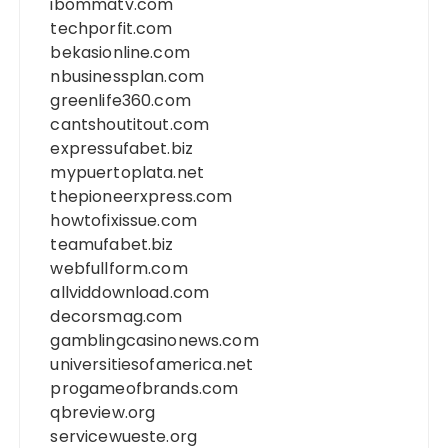
ibommatv.com
techporfit.com
bekasionline.com
nbusinessplan.com
greenlife360.com
cantshoutitout.com
expressufabet.biz
mypuertoplata.net
thepioneerxpress.com
howtofixissue.com
teamufabet.biz
webfullform.com
allviddownload.com
decorsmag.com
gamblingcasinonews.com
universitiesofamerica.net
progameofbrands.com
qbreview.org
servicewueste.org