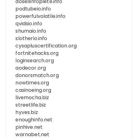
dosellinfoplete.info
podtubeio.info
powerfulvolatile.info
qvidsio.info
shumaio.info
slotherio.info
cysapluscertification.org
fortnitehacks.org
loginsearch.org
aodecor.org
donorsmatch.org
nowtimes.org
casinoeing.org
livemocha.biz
streetlife.biz
hyves.biz
enoughinfo.net
pinhive.net
warnabet.net