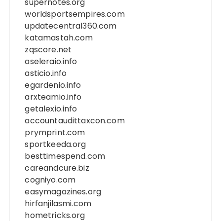
supernotes.org
worldsportsempires.com
updatecentral360.com
katamastah.com
zqscore.net
aseleraio.info
asticio.info
egardenio.info
arxteamio.info
getalexio.info
accountaudittaxcon.com
prymprint.com
sportkeeda.org
besttimespend.com
careandcure.biz
cogniyo.com
easymagazines.org
hirfanjilasmi.com
hometricks.org