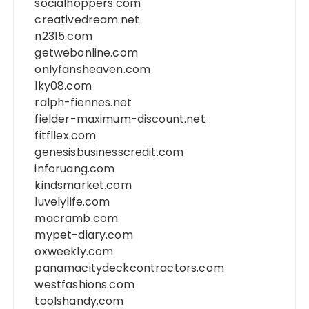
socialhoppers.com
creativedream.net
n2315.com
getwebonline.com
onlyfansheaven.com
lky08.com
ralph-fiennes.net
fielder-maximum-discount.net
fitfllex.com
genesisbusinesscredit.com
inforuang.com
kindsmarket.com
luvelylife.com
macramb.com
mypet-diary.com
oxweekly.com
panamacitydeckcontractors.com
westfashions.com
toolshandy.com