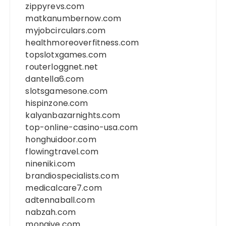
zippyrevs.com
matkanumbernow.com
myjobcirculars.com
healthmoreoverfitness.com
topslotxgames.com
routerloggnet.net
dantella6.com
slotsgamesone.com
hispinzone.com
kalyanbazarnights.com
top-online-casino-usa.com
honghuidoor.com
flowingtravel.com
nineniki.com
brandiospecialists.com
medicalcare7.com
adtennaball.com
nabzah.com
mongive.com