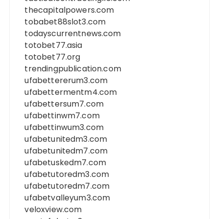
thecapitalpowers.com
tobabet88slot3.com
todayscurrentnews.com
totobet77.asia
totobet77.org
trendingpublication.com
ufabettererum3.com
ufabettermentm4.com
ufabettersum7.com
ufabettinwm7.com
ufabettinwum3.com
ufabetunitedm3.com
ufabetunitedm7.com
ufabetuskedm7.com
ufabetutoredm3.com
ufabetutoredm7.com
ufabetvalleyum3.com
veloxview.com