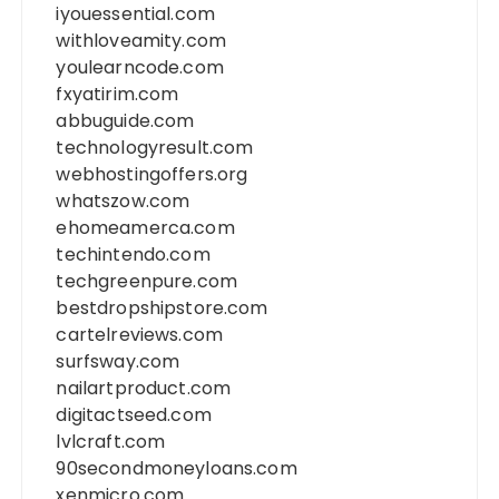
iyouessential.com
withloveamity.com
youlearncode.com
fxyatirim.com
abbuguide.com
technologyresult.com
webhostingoffers.org
whatszow.com
ehomeamerca.com
techintendo.com
techgreenpure.com
bestdropshipstore.com
cartelreviews.com
surfsway.com
nailartproduct.com
digitactseed.com
lvlcraft.com
90secondmoneyloans.com
xenmicro.com