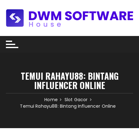
Skip
to
content
TEMUI RAHAYU88: BINTANG
INFLUENCER ONLINE
Home
Slot Gacor
Temui Rahayu88: Bintang Influencer Online