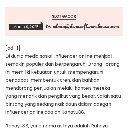
SLOT GACOR
admin@dwmsoftwarehouse.com
by
March 9, 2025
[ad_1]
Di dunia media sosial, influencer online menjadi
semakin populer dan berpengaruh. Orang -orang
ini memiliki kekuatan untuk mempengaruhi
pendapat, membentuk tren, dan bahkan
mendorong penjualan melalui konten mereka
yang menarik dan pengikut yang besar. Salah satu
bintang yang sedang naik daun dalam adegan
influencer online adalah Rahayu88.
Rahayu88, yang nama aslinya adalah Rahayu