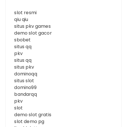
slot resmi
qiu qiu
situs pkv games
demo slot gacor
sbobet
situs qq
pkv
situs qq
situs pkv
dominoqq
situs slot
domino99
bandarqq
pkv
slot
demo slot gratis
slot demo pg