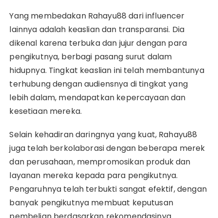
Yang membedakan Rahayu88 dari influencer
lainnya adalah keaslian dan transparansi. Dia
dikenal karena terbuka dan jujur ​​dengan para
pengikutnya, berbagi pasang surut dalam
hidupnya. Tingkat keaslian ini telah membantunya
terhubung dengan audiensnya di tingkat yang
lebih dalam, mendapatkan kepercayaan dan
kesetiaan mereka.
Selain kehadiran daringnya yang kuat, Rahayu88
juga telah berkolaborasi dengan beberapa merek
dan perusahaan, mempromosikan produk dan
layanan mereka kepada para pengikutnya.
Pengaruhnya telah terbukti sangat efektif, dengan
banyak pengikutnya membuat keputusan
pembelian berdasarkan rekomendasinya.