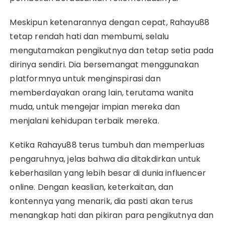
Meskipun ketenarannya dengan cepat, Rahayu88
tetap rendah hati dan membumi, selalu
mengutamakan pengikutnya dan tetap setia pada
dirinya sendiri. Dia bersemangat menggunakan
platformnya untuk menginspirasi dan
memberdayakan orang lain, terutama wanita
muda, untuk mengejar impian mereka dan
menjalani kehidupan terbaik mereka.
Ketika Rahayu88 terus tumbuh dan memperluas
pengaruhnya, jelas bahwa dia ditakdirkan untuk
keberhasilan yang lebih besar di dunia influencer
online. Dengan keaslian, keterkaitan, dan
kontennya yang menarik, dia pasti akan terus
menangkap hati dan pikiran para pengikutnya dan