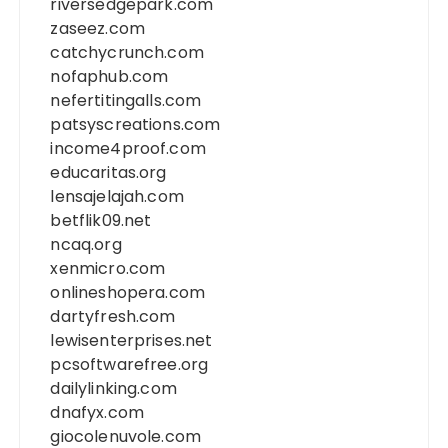
riversedgepark.com
zaseez.com
catchycrunch.com
nofaphub.com
nefertitingalls.com
patsyscreations.com
income4proof.com
educaritas.org
lensajelajah.com
betflik09.net
ncaq.org
xenmicro.com
onlineshopera.com
dartyfresh.com
lewisenterprises.net
pcsoftwarefree.org
dailylinking.com
dnafyx.com
giocolenuvole.com