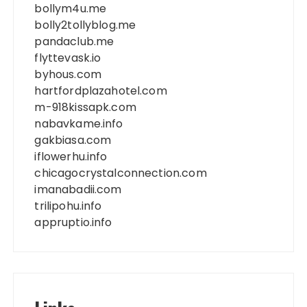
bollym4u.me
bolly2tollyblog.me
pandaclub.me
flyttevask.io
byhous.com
hartfordplazahotel.com
m-918kissapk.com
nabavkame.info
gakbiasa.com
iflowerhu.info
chicagocrystalconnection.com
imanabadii.com
trilipohu.info
appruptio.info