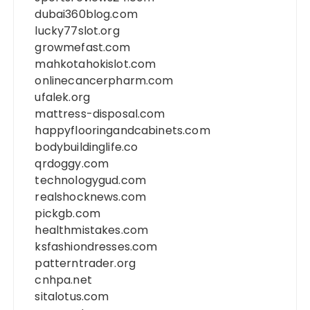
dubai360blog.com
lucky77slot.org
growmefast.com
mahkotahokislot.com
onlinecancerpharm.com
ufalek.org
mattress-disposal.com
happyflooringandcabinets.com
bodybuildinglife.co
qrdoggy.com
technologygud.com
realshocknews.com
pickgb.com
healthmistakes.com
ksfashiondresses.com
patterntrader.org
cnhpa.net
sitalotus.com