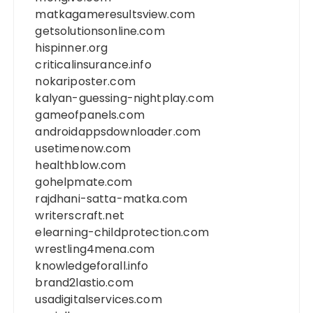
matkagameresultsview.com
getsolutionsonline.com
hispinner.org
criticalinsurance.info
nokariposter.com
kalyan-guessing-nightplay.com
gameofpanels.com
androidappsdownloader.com
usetimenow.com
healthblow.com
gohelpmate.com
rajdhani-satta-matka.com
writerscraft.net
elearning-childprotection.com
wrestling4mena.com
knowledgeforall.info
brand2lastio.com
usadigitalservices.com