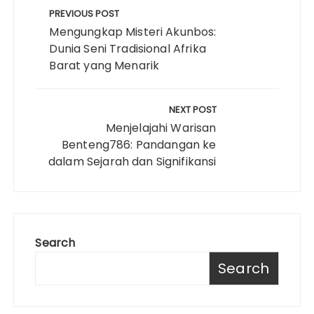
navigation
PREVIOUS POST
Mengungkap Misteri Akunbos:
Dunia Seni Tradisional Afrika
Barat yang Menarik
NEXT POST
Menjelajahi Warisan
Benteng786: Pandangan ke
dalam Sejarah dan Signifikansi
Search
Search