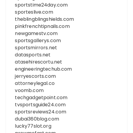
sportstime24day.com
sporteslive.com
theblingblingshields.com
pinkfrenchtipnails.com
newgamestv.com
sportsgallerys.com
sportsmirrors.net
datasports.net
atasehirescortu.net
engineeringtechub.com
jerryescorts.com
attorneylegal.co
voomb.com
techgadgetpoint.com
tvsportsguide24.com
sportsreviews24.com
dubai360blog.com
lucky77slot.org