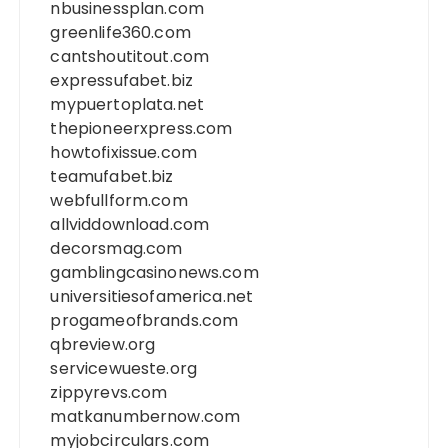
nbusinessplan.com
greenlife360.com
cantshoutitout.com
expressufabet.biz
mypuertoplata.net
thepioneerxpress.com
howtofixissue.com
teamufabet.biz
webfullform.com
allviddownload.com
decorsmag.com
gamblingcasinonews.com
universitiesofamerica.net
progameofbrands.com
qbreview.org
servicewueste.org
zippyrevs.com
matkanumbernow.com
myjobcirculars.com