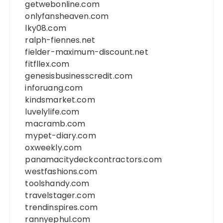
getwebonline.com
onlyfansheaven.com
lky08.com
ralph-fiennes.net
fielder-maximum-discount.net
fitfllex.com
genesisbusinesscredit.com
inforuang.com
kindsmarket.com
luvelylife.com
macramb.com
mypet-diary.com
oxweekly.com
panamacitydeckcontractors.com
westfashions.com
toolshandy.com
travelstager.com
trendinspires.com
rannyephul.com