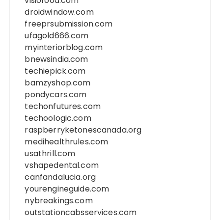
visiofood.com
droidwindow.com
freeprsubmission.com
ufagold666.com
myinteriorblog.com
bnewsindia.com
techiepick.com
bamzyshop.com
pondycars.com
techonfutures.com
techoologic.com
raspberryketonescanada.org
medihealthrules.com
usathrill.com
vshapedental.com
canfandalucia.org
yourengineguide.com
nybreakings.com
outstationcabsservices.com