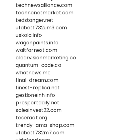
technewsalliance.com
technonetmarket.com
tedstanger.net
ufabett732um3.com
uskola.info
wagonpaints.info
waitfornext.com
clearvisionmarketing.co
quantum-code.co
whatnews.me
final-dream.com
finest-replica.net
gestioneinh.info
prosportdaily.net
salesinvest22.com
teseract.org
trendy-ama-shop.com
ufabett732m7.com