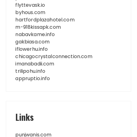
flyttevask.io
byhous.com
hartfordplazahotel.com
m-918kissapk.com
nabavkame.info
gakbiasa.com
iflowerhu.info
chicagocrystalconnection.com
imanabadii.com
trilipohu.info
appruptio.info
Links
punjwanis.com