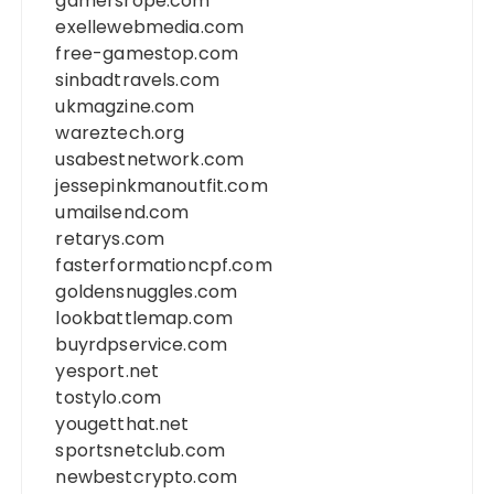
gamersrope.com
exellewebmedia.com
free-gamestop.com
sinbadtravels.com
ukmagzine.com
wareztech.org
usabestnetwork.com
jessepinkmanoutfit.com
umailsend.com
retarys.com
fasterformationcpf.com
goldensnuggles.com
lookbattlemap.com
buyrdpservice.com
yesport.net
tostylo.com
yougetthat.net
sportsnetclub.com
newbestcrypto.com