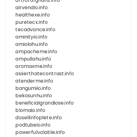
artforafghans.info
airvendio.info
healthexe.info
puretecx.info
tecadvance.info
aminityio.info
amiolahu.info
ampacheme.info
ampullahu.info
aromaxme.info
asserthatecontrast.info
atenderme.info
bangumiio.info
bekosunhu.info
beneficialgrandiose.info
blomaio.info
dosellinfoplete.info
podtubeio.info
powerfulvolatile.info