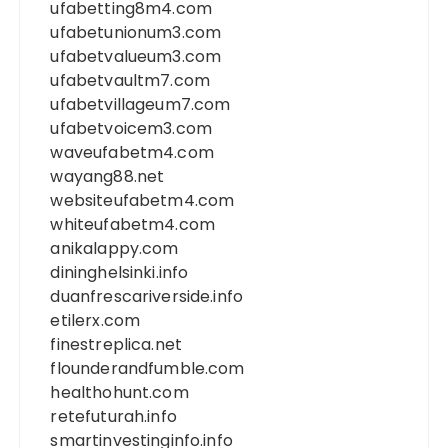
ufabetting8m4.com
ufabetunionum3.com
ufabetvalueum3.com
ufabetvaultm7.com
ufabetvillageum7.com
ufabetvoicem3.com
waveufabetm4.com
wayang88.net
websiteufabetm4.com
whiteufabetm4.com
anikalappy.com
dininghelsinki.info
duanfrescariverside.info
etilerx.com
finestreplica.net
flounderandfumble.com
healthohunt.com
retefuturah.info
smartinvestinginfo.info