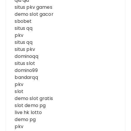
qiu qiu
situs pkv games
demo slot gacor
sbobet
situs qq
pkv
situs qq
situs pkv
dominoqq
situs slot
domino99
bandarqq
pkv
slot
demo slot gratis
slot demo pg
live hk lotto
demo pg
pkv