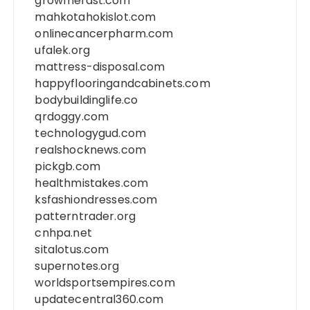
growmefast.com
mahkotahokislot.com
onlinecancerpharm.com
ufalek.org
mattress-disposal.com
happyflooringandcabinets.com
bodybuildinglife.co
qrdoggy.com
technologygud.com
realshocknews.com
pickgb.com
healthmistakes.com
ksfashiondresses.com
patterntrader.org
cnhpa.net
sitalotus.com
supernotes.org
worldsportsempires.com
updatecentral360.com