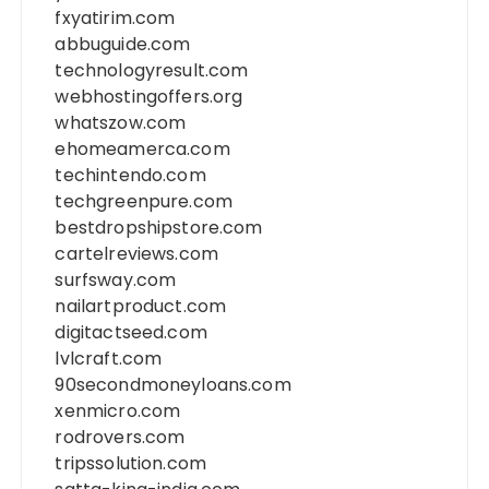
fxyatirim.com
abbuguide.com
technologyresult.com
webhostingoffers.org
whatszow.com
ehomeamerca.com
techintendo.com
techgreenpure.com
bestdropshipstore.com
cartelreviews.com
surfsway.com
nailartproduct.com
digitactseed.com
lvlcraft.com
90secondmoneyloans.com
xenmicro.com
rodrovers.com
tripssolution.com