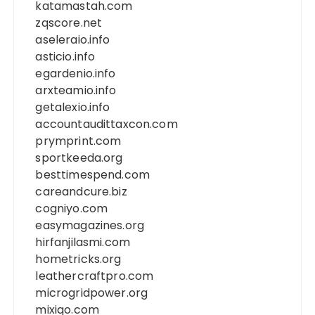
katamastah.com
zqscore.net
aseleraio.info
asticio.info
egardenio.info
arxteamio.info
getalexio.info
accountaudittaxcon.com
prymprint.com
sportkeeda.org
besttimespend.com
careandcure.biz
cogniyo.com
easymagazines.org
hirfanjilasmi.com
hometricks.org
leathercraftpro.com
microgridpower.org
mixiqo.com