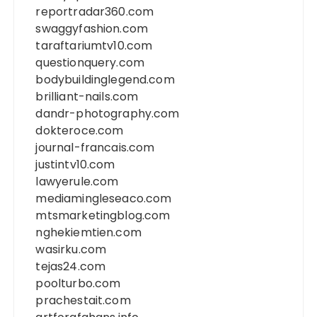
reportradar360.com
swaggyfashion.com
taraftariumtv10.com
questionquery.com
bodybuildinglegend.com
brilliant-nails.com
dandr-photography.com
dokteroce.com
journal-francais.com
justintv10.com
lawyerule.com
mediamingleseaco.com
mtsmarketingblog.com
nghekiemtien.com
wasirku.com
tejas24.com
poolturbo.com
prachestait.com