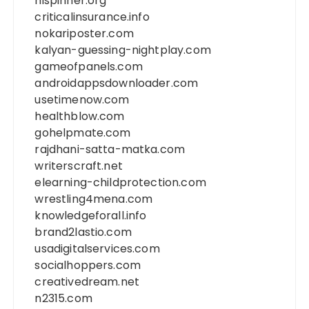
hispinner.org
criticalinsurance.info
nokariposter.com
kalyan-guessing-nightplay.com
gameofpanels.com
androidappsdownloader.com
usetimenow.com
healthblow.com
gohelpmate.com
rajdhani-satta-matka.com
writerscraft.net
elearning-childprotection.com
wrestling4mena.com
knowledgeforall.info
brand2lastio.com
usadigitalservices.com
socialhoppers.com
creativedream.net
n2315.com