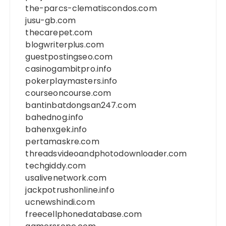
the-parcs-clematiscondos.com
jusu-gb.com
thecarepet.com
blogwriterplus.com
guestpostingseo.com
casinogambitpro.info
pokerplaymasters.info
courseoncourse.com
bantinbatdongsan247.com
bahednog.info
bahenxgek.info
pertamaskre.com
threadsvideoandphotodownloader.com
techgiddy.com
usalivenetwork.com
jackpotrushonline.info
ucnewshindi.com
freecellphonedatabase.com