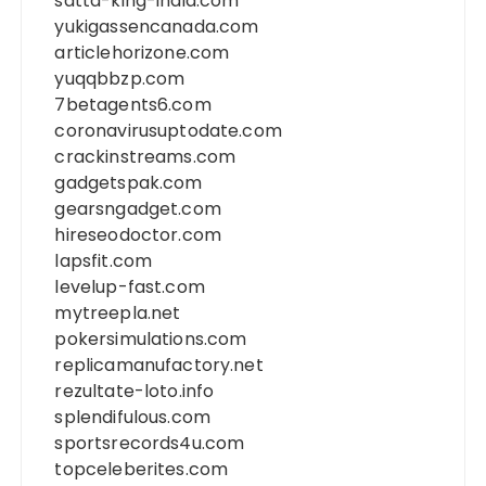
satta-king-india.com
yukigassencanada.com
articlehorizone.com
yuqqbbzp.com
7betagents6.com
coronavirusuptodate.com
crackinstreams.com
gadgetspak.com
gearsngadget.com
hireseodoctor.com
lapsfit.com
levelup-fast.com
mytreepla.net
pokersimulations.com
replicamanufactory.net
rezultate-loto.info
splendifulous.com
sportsrecords4u.com
topceleberites.com