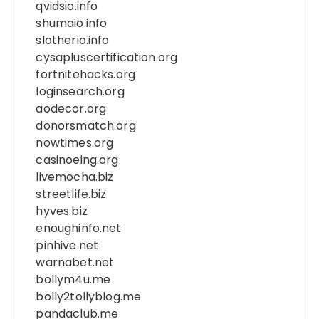
qvidsio.info
shumaio.info
slotherio.info
cysapluscertification.org
fortnitehacks.org
loginsearch.org
aodecor.org
donorsmatch.org
nowtimes.org
casinoeing.org
livemocha.biz
streetlife.biz
hyves.biz
enoughinfo.net
pinhive.net
warnabet.net
bollym4u.me
bolly2tollyblog.me
pandaclub.me