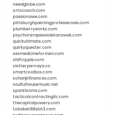
needglobe.com
ortocoach.com
passionawe.com
pittsburghpaintingprofessionals.com
plumberryworks.com
psychoterapiawioletanowak.com
quickultimate.com
quirkyquester.com
sexmedicineformen.com
shiftripple.com
slotterpercaya.co
smartcoolbox.com
sohanjitfinances.com
soulfulhousemusic.net
sparklooms.com
tacticalcontractingllc.com
thecapitalpowers.com
tobabet88slot3.com