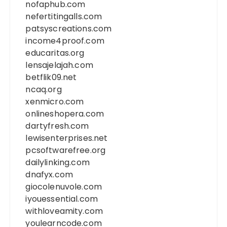
nofaphub.com
nefertitingalls.com
patsyscreations.com
income4proof.com
educaritas.org
lensajelajah.com
betflik09.net
ncaq.org
xenmicro.com
onlineshopera.com
dartyfresh.com
lewisenterprises.net
pcsoftwarefree.org
dailylinking.com
dnafyx.com
giocolenuvole.com
iyouessential.com
withloveamity.com
youlearncode.com