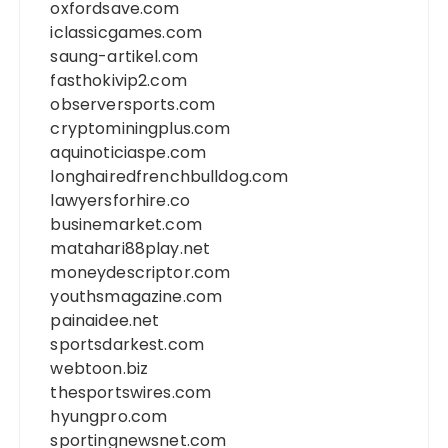
oxfordsave.com
iclassicgames.com
saung-artikel.com
fasthokivip2.com
observersports.com
cryptominingplus.com
aquinoticiaspe.com
longhairedfrenchbulldog.com
lawyersforhire.co
businemarket.com
matahari88play.net
moneydescriptor.com
youthsmagazine.com
painaidee.net
sportsdarkest.com
webtoon.biz
thesportswires.com
hyungpro.com
sportingnewsnet.com