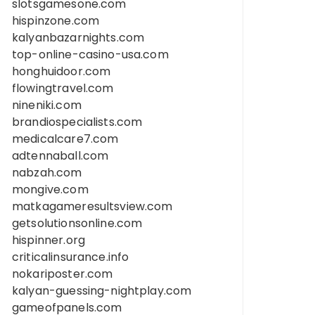
slotsgamesone.com
hispinzone.com
kalyanbazarnights.com
top-online-casino-usa.com
honghuidoor.com
flowingtravel.com
nineniki.com
brandiospecialists.com
medicalcare7.com
adtennaball.com
nabzah.com
mongive.com
matkagameresultsview.com
getsolutionsonline.com
hispinner.org
criticalinsurance.info
nokariposter.com
kalyan-guessing-nightplay.com
gameofpanels.com