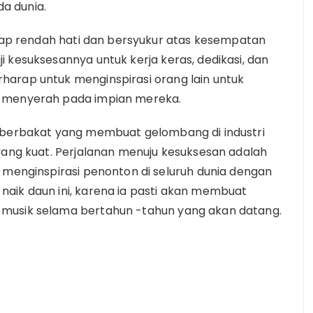
a dunia.
tetap rendah hati dan bersyukur atas kesempatan
 kesuksesannya untuk kerja keras, dedikasi, dan
harap untuk menginspirasi orang lain untuk
h menyerah pada impian mereka.
i berbakat yang membuat gelombang di industri
 yang kuat. Perjalanan menuju kesuksesan adalah
s menginspirasi penonton di seluruh dunia dengan
aik daun ini, karena ia pasti akan membuat
 musik selama bertahun -tahun yang akan datang.