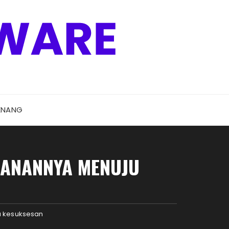
ENANG
ALANANNYA MENUJU
u kesuksesan