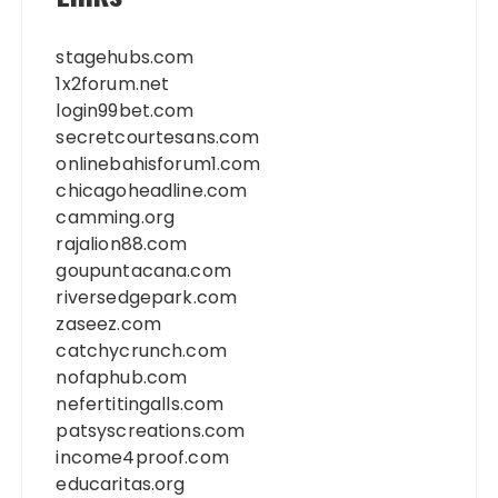
stagehubs.com
1x2forum.net
login99bet.com
secretcourtesans.com
onlinebahisforum1.com
chicagoheadline.com
camming.org
rajalion88.com
goupuntacana.com
riversedgepark.com
zaseez.com
catchycrunch.com
nofaphub.com
nefertitingalls.com
patsyscreations.com
income4proof.com
educaritas.org