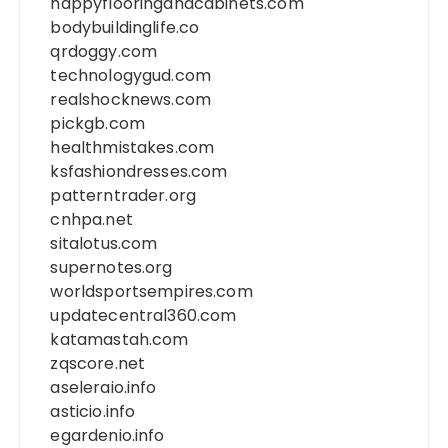
happyflooringandcabinets.com
bodybuildinglife.co
qrdoggy.com
technologygud.com
realshocknews.com
pickgb.com
healthmistakes.com
ksfashiondresses.com
patterntrader.org
cnhpa.net
sitalotus.com
supernotes.org
worldsportsempires.com
updatecentral360.com
katamastah.com
zqscore.net
aseleraio.info
asticio.info
egardenio.info