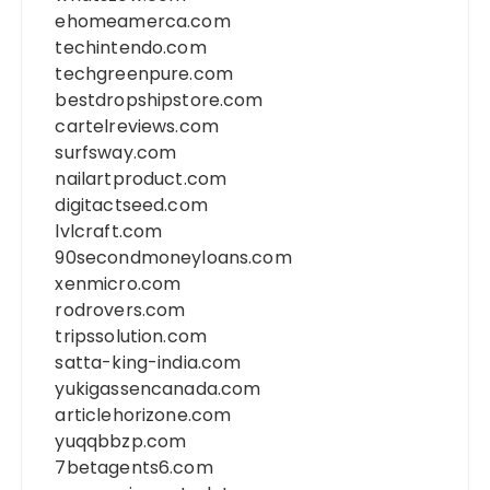
ehomeamerca.com
techintendo.com
techgreenpure.com
bestdropshipstore.com
cartelreviews.com
surfsway.com
nailartproduct.com
digitactseed.com
lvlcraft.com
90secondmoneyloans.com
xenmicro.com
rodrovers.com
tripssolution.com
satta-king-india.com
yukigassencanada.com
articlehorizone.com
yuqqbbzp.com
7betagents6.com