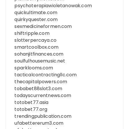
psychoterapiawioletanowak.com
quickultimate.com
quirkyquester.com
sexmedicineformen.com
shiftripple.com
slotterpercaya.co
smartcoolbox.com
sohanjitfinances.com
soulfulhousemusic.net
sparklooms.com
tacticalcontractingllc.com
thecapitalpowers.com
tobabet88slot3.com
todayscurrentnews.com
totobet77.asia
totobet77.org
trendingpublication.com
ufabettererum3.com