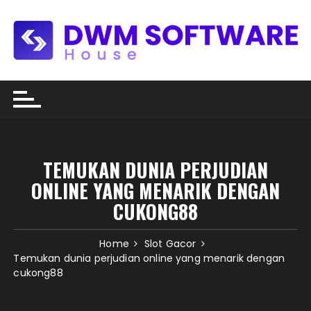
Skip
to
content
TEMUKAN DUNIA PERJUDIAN
ONLINE YANG MENARIK DENGAN
CUKONG88
Home
Slot Gacor
Temukan dunia perjudian online yang menarik dengan
cukong88