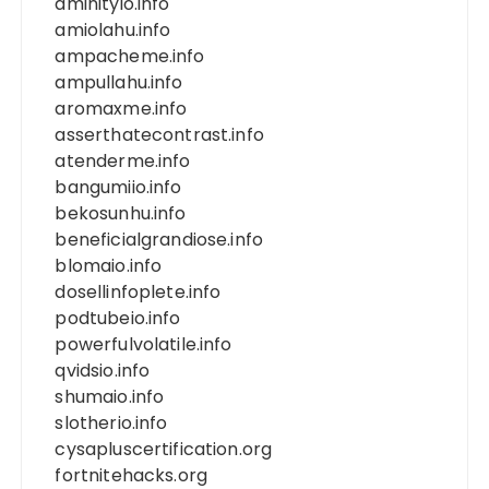
aminityio.info
amiolahu.info
ampacheme.info
ampullahu.info
aromaxme.info
asserthatecontrast.info
atenderme.info
bangumiio.info
bekosunhu.info
beneficialgrandiose.info
blomaio.info
dosellinfoplete.info
podtubeio.info
powerfulvolatile.info
qvidsio.info
shumaio.info
slotherio.info
cysapluscertification.org
fortnitehacks.org