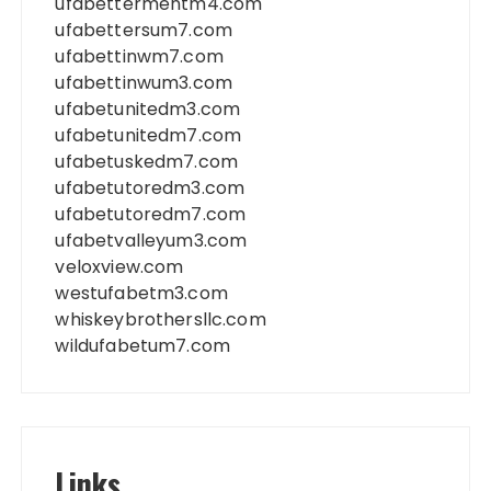
ufabettermentm4.com
ufabettersum7.com
ufabettinwm7.com
ufabettinwum3.com
ufabetunitedm3.com
ufabetunitedm7.com
ufabetuskedm7.com
ufabetutoredm3.com
ufabetutoredm7.com
ufabetvalleyum3.com
veloxview.com
westufabetm3.com
whiskeybrothersllc.com
wildufabetum7.com
Links