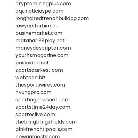
cryptominingplus.com
aquinoticiaspe.com
longhairedfrenchbulldog.com
lawyersforhire.co
businemarket.com
matahari88play.net
moneydescriptor.com
youthsmagazine.com
painaidee.net
sportsdarkest.com
webtoon.biz
thesportswires.com
hyungpro.com
sportingnewsnet.com
sportstime24day.com
sporteslive.com
theblingblingshields.com
pinkfrenchtipnails.com
newgamestv.com