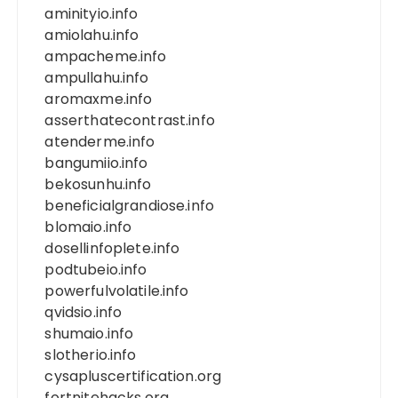
aminityio.info
amiolahu.info
ampacheme.info
ampullahu.info
aromaxme.info
asserthatecontrast.info
atenderme.info
bangumiio.info
bekosunhu.info
beneficialgrandiose.info
blomaio.info
dosellinfoplete.info
podtubeio.info
powerfulvolatile.info
qvidsio.info
shumaio.info
slotherio.info
cysapluscertification.org
fortnitehacks.org