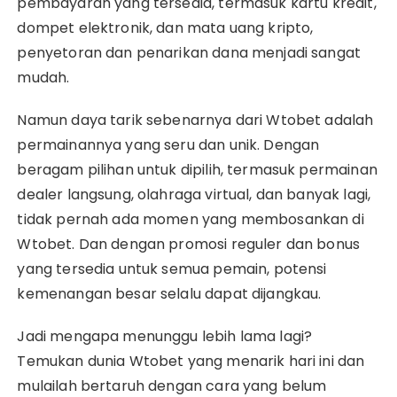
pembayaran yang tersedia, termasuk kartu kredit,
dompet elektronik, dan mata uang kripto,
penyetoran dan penarikan dana menjadi sangat
mudah.
Namun daya tarik sebenarnya dari Wtobet adalah
permainannya yang seru dan unik. Dengan
beragam pilihan untuk dipilih, termasuk permainan
dealer langsung, olahraga virtual, dan banyak lagi,
tidak pernah ada momen yang membosankan di
Wtobet. Dan dengan promosi reguler dan bonus
yang tersedia untuk semua pemain, potensi
kemenangan besar selalu dapat dijangkau.
Jadi mengapa menunggu lebih lama lagi?
Temukan dunia Wtobet yang menarik hari ini dan
mulailah bertaruh dengan cara yang belum