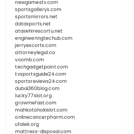
newgamestv.com
sportsgallerys.com
sportsmirrors.net
datasports.net
atasehirescortu.net
engineeringtechub.com
jerryescorts.com
attorneylegal.co
voomb.com
techgadgetpoint.com
tvsportsguide24.com
sportsreviews24.com
dubai360blog.com
lucky77slot.org
growmefast.com
mahkotahokislot.com
onlinecancerpharm.com
ufalek.org
mattress-disposal.com