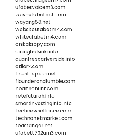
ufabetvoicem3.com
waveufabetm4.com
wayang88.net
websiteufabetm4.com
whiteufabetm4.com
anikalappy.com
dininghelsinki.info
duanfrescariverside.info
etilerx.com
finestreplica.net
flounderandfumble.com
healthohunt.com
retefuturah.info
smartinvestinginfo.info
technewsalliance.com
technonetmarket.com
tedstanger.net
ufabett732um3.com