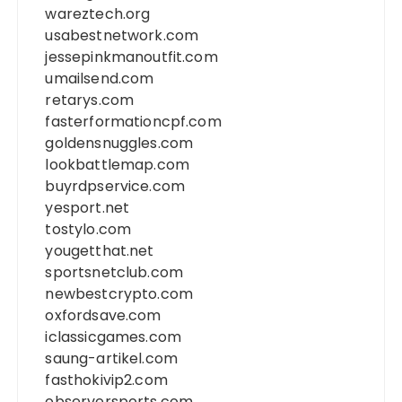
wareztech.org
usabestnetwork.com
jessepinkmanoutfit.com
umailsend.com
retarys.com
fasterformationcpf.com
goldensnuggles.com
lookbattlemap.com
buyrdpservice.com
yesport.net
tostylo.com
yougetthat.net
sportsnetclub.com
newbestcrypto.com
oxfordsave.com
iclassicgames.com
saung-artikel.com
fasthokivip2.com
observersports.com