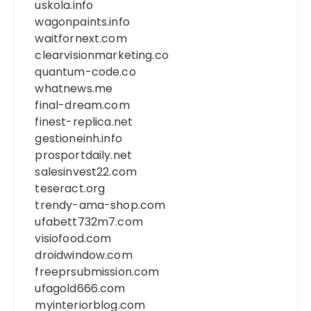
uskola.info
wagonpaints.info
waitfornext.com
clearvisionmarketing.co
quantum-code.co
whatnews.me
final-dream.com
finest-replica.net
gestioneinh.info
prosportdaily.net
salesinvest22.com
teseract.org
trendy-ama-shop.com
ufabett732m7.com
visiofood.com
droidwindow.com
freeprsubmission.com
ufagold666.com
myinteriorblog.com