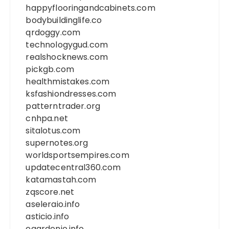
happyflooringandcabinets.com
bodybuildinglife.co
qrdoggy.com
technologygud.com
realshocknews.com
pickgb.com
healthmistakes.com
ksfashiondresses.com
patterntrader.org
cnhpa.net
sitalotus.com
supernotes.org
worldsportsempires.com
updatecentral360.com
katamastah.com
zqscore.net
aseleraio.info
asticio.info
egardenio.info