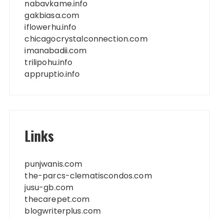
nabavkame.info
gakbiasa.com
iflowerhu.info
chicagocrystalconnection.com
imanabadii.com
trilipohu.info
appruptio.info
Links
punjwanis.com
the-parcs-clematiscondos.com
jusu-gb.com
thecarepet.com
blogwriterplus.com