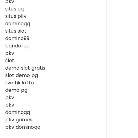
pkv
situs qq
situs pkv
dominoqq
situs slot
domino99
bandarqq
pkv
slot
demo slot gratis
slot demo pg
live hk lotto
demo pg
pkv
pkv
dominoqq
pkv games
pkv dominoqq