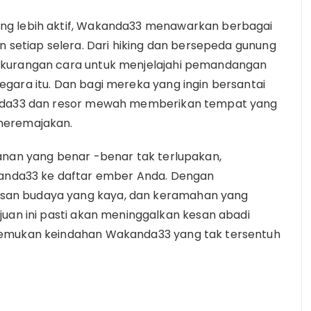
ng lebih aktif, Wakanda33 menawarkan berbagai
n setiap selera. Dari hiking dan bersepeda gunung
ekurangan cara untuk menjelajahi pemandangan
gara itu. Dan bagi mereka yang ingin bersantai
kanda33 dan resor mewah memberikan tempat yang
meremajakan.
anan yang benar -benar tak terlupakan,
da33 ke daftar ember Anda. Dengan
san budaya yang kaya, dan keramahan yang
juan ini pasti akan meninggalkan kesan abadi
Temukan keindahan Wakanda33 yang tak tersentuh