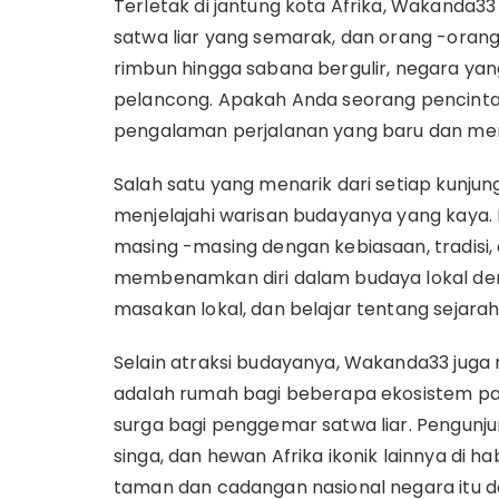
Terletak di jantung kota Afrika, Wakand
satwa liar yang semarak, dan orang -oran
rimbun hingga sabana bergulir, negara yang
pelancong. Apakah Anda seorang pencinta
pengalaman perjalanan yang baru dan men
Salah satu yang menarik dari setiap kunj
menjelajahi warisan budayanya yang kaya. 
masing -masing dengan kebiasaan, tradisi,
membenamkan diri dalam budaya lokal den
masakan lokal, dan belajar tentang sejarah
Selain atraksi budayanya, Wakanda33 juga 
adalah rumah bagi beberapa ekosistem pal
surga bagi penggemar satwa liar. Pengunjun
singa, dan hewan Afrika ikonik lainnya di h
taman dan cadangan nasional negara itu d