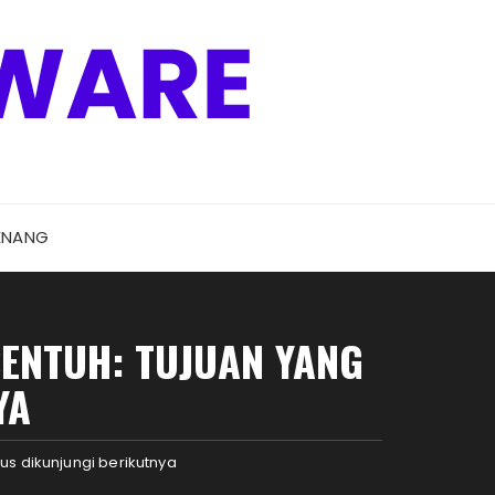
ENANG
ENTUH: TUJUAN YANG
YA
s dikunjungi berikutnya