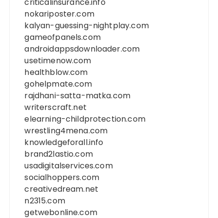
criticalinsurance.info
nokariposter.com
kalyan-guessing-nightplay.com
gameofpanels.com
androidappsdownloader.com
usetimenow.com
healthblow.com
gohelpmate.com
rajdhani-satta-matka.com
writerscraft.net
elearning-childprotection.com
wrestling4mena.com
knowledgeforall.info
brand2lastio.com
usadigitalservices.com
socialhoppers.com
creativedream.net
n2315.com
getwebonline.com