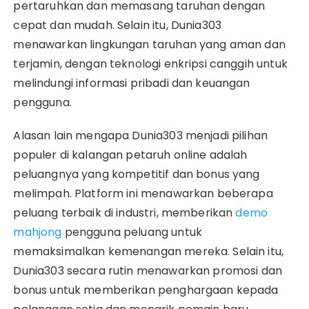
pertaruhkan dan memasang taruhan dengan
cepat dan mudah. Selain itu, Dunia303
menawarkan lingkungan taruhan yang aman dan
terjamin, dengan teknologi enkripsi canggih untuk
melindungi informasi pribadi dan keuangan
pengguna.
Alasan lain mengapa Dunia303 menjadi pilihan
populer di kalangan petaruh online adalah
peluangnya yang kompetitif dan bonus yang
melimpah. Platform ini menawarkan beberapa
peluang terbaik di industri, memberikan
demo
mahjong
pengguna peluang untuk
memaksimalkan kemenangan mereka. Selain itu,
Dunia303 secara rutin menawarkan promosi dan
bonus untuk memberikan penghargaan kepada