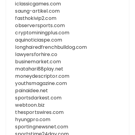
iclassicgames.com
saung-artikel.com
fasthokivip2.com
observersports.com
cryptominingplus.com
aquinoticiaspe.com
longhairedfrenchbulldog.com
lawyersforhire.co
businemarket.com
matahari88play.net
moneydescriptor.com
youthsmagazine.com
painaidee.net
sportsdarkest.com
webtoon.biz
thesportswires.com
hyungpro.com
sportingnewsnet.com
sportstime24day.com