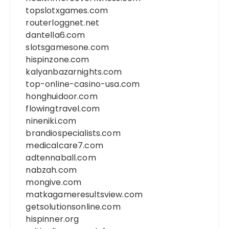
topslotxgames.com
routerloggnet.net
dantella6.com
slotsgamesone.com
hispinzone.com
kalyanbazarnights.com
top-online-casino-usa.com
honghuidoor.com
flowingtravel.com
nineniki.com
brandiospecialists.com
medicalcare7.com
adtennaball.com
nabzah.com
mongive.com
matkagameresultsview.com
getsolutionsonline.com
hispinner.org