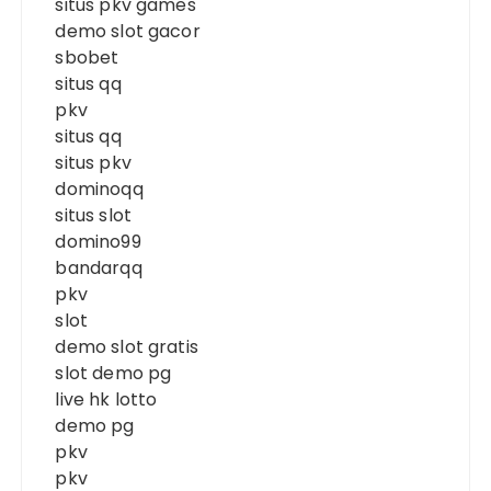
situs pkv games
demo slot gacor
sbobet
situs qq
pkv
situs qq
situs pkv
dominoqq
situs slot
domino99
bandarqq
pkv
slot
demo slot gratis
slot demo pg
live hk lotto
demo pg
pkv
pkv