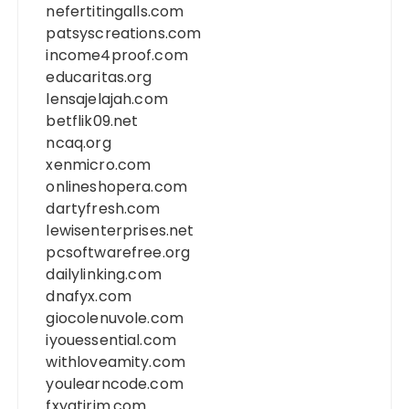
nefertitingalls.com
patsyscreations.com
income4proof.com
educaritas.org
lensajelajah.com
betflik09.net
ncaq.org
xenmicro.com
onlineshopera.com
dartyfresh.com
lewisenterprises.net
pcsoftwarefree.org
dailylinking.com
dnafyx.com
giocolenuvole.com
iyouessential.com
withloveamity.com
youlearncode.com
fxyatirim.com