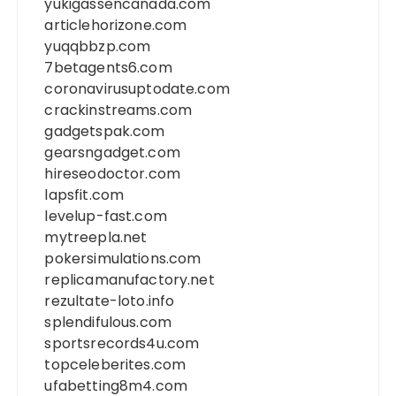
yukigassencanada.com
articlehorizone.com
yuqqbbzp.com
7betagents6.com
coronavirusuptodate.com
crackinstreams.com
gadgetspak.com
gearsngadget.com
hireseodoctor.com
lapsfit.com
levelup-fast.com
mytreepla.net
pokersimulations.com
replicamanufactory.net
rezultate-loto.info
splendifulous.com
sportsrecords4u.com
topceleberites.com
ufabetting8m4.com