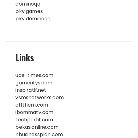
dominoqq
pkv games
pkv dominoqq
Links
uae-times.com
gamerifys.com
inspiratif.net
vsmsnetworks.com
offthem.com
ibommatv.com
techporfit.com
bekasionline.com
nbusinessplan.com