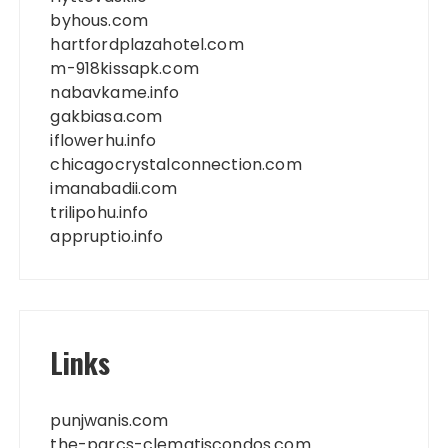
byhous.com
hartfordplazahotel.com
m-918kissapk.com
nabavkame.info
gakbiasa.com
iflowerhu.info
chicagocrystalconnection.com
imanabadii.com
trilipohu.info
appruptio.info
Links
punjwanis.com
the-parcs-clematiscondos.com