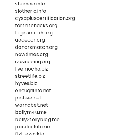
shumaio.info
slotherio.info
cysapluscertification.org
fortnitehacks.org
loginsearch.org
aodecor.org
donorsmatch.org
nowtimes.org
casinoeing.org
livemocha.biz
streetlife.biz
hyves.biz
enoughinfo.net
pinhive.net
warnabet.net
bollym4u.me
bolly2tollyblog.me
pandaclub.me
flyttevask.io