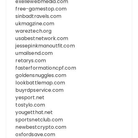
exellewebmedia.com
free-gamestop.com
sinbadtravels.com
ukmagzine.com
wareztech.org
usabestnetwork.com
jessepinkmanoutfit.com
umailsend.com
retarys.com
fasterformationcpf.com
goldensnuggles.com
lookbattlemap.com
buyrdpservice.com
yesport.net
tostylo.com
yougetthat.net
sportsnetclub.com
newbestcrypto.com
oxfordsave.com