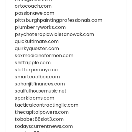
ortocoach.com
passionawe.com
pittsburghpaintingprofessionals.com
plumberryworks.com
psychoterapiawioletanowak.com
quickultimate.com
quirkyquester.com
sexmedicineformen.com
shiftripple.com
slotterpercaya.co
smartcoolbox.com
sohanjitfinances.com
soulfulhousemusic.net
sparklooms.com
tacticalcontractingllc.com
thecapitalpowers.com
tobabet88slot3.com
todayscurrentnews.com