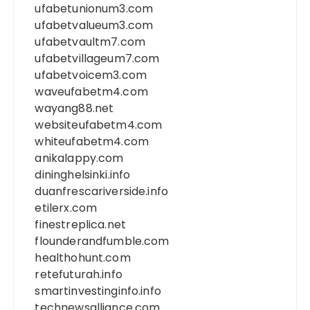
ufabetunionum3.com
ufabetvalueum3.com
ufabetvaultm7.com
ufabetvillageum7.com
ufabetvoicem3.com
waveufabetm4.com
wayang88.net
websiteufabetm4.com
whiteufabetm4.com
anikalappy.com
dininghelsinki.info
duanfrescariverside.info
etilerx.com
finestreplica.net
flounderandfumble.com
healthohunt.com
retefuturah.info
smartinvestinginfo.info
technewsalliance.com