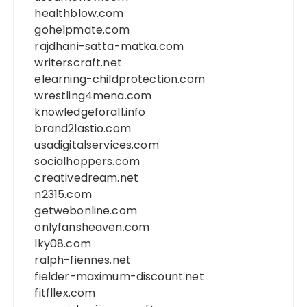
healthblow.com
gohelpmate.com
rajdhani-satta-matka.com
writerscraft.net
elearning-childprotection.com
wrestling4mena.com
knowledgeforall.info
brand2lastio.com
usadigitalservices.com
socialhoppers.com
creativedream.net
n2315.com
getwebonline.com
onlyfansheaven.com
lky08.com
ralph-fiennes.net
fielder-maximum-discount.net
fitfllex.com