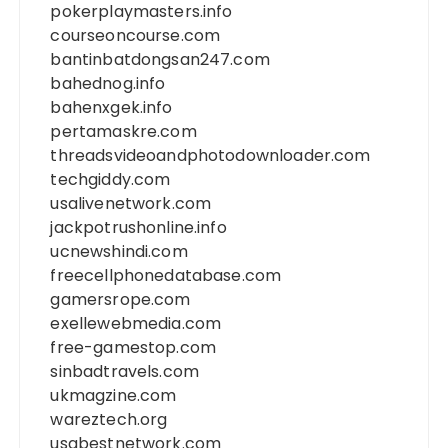
pokerplaymasters.info
courseoncourse.com
bantinbatdongsan247.com
bahednog.info
bahenxgek.info
pertamaskre.com
threadsvideoandphotodownloader.com
techgiddy.com
usalivenetwork.com
jackpotrushonline.info
ucnewshindi.com
freecellphonedatabase.com
gamersrope.com
exellewebmedia.com
free-gamestop.com
sinbadtravels.com
ukmagzine.com
wareztech.org
usabestnetwork.com