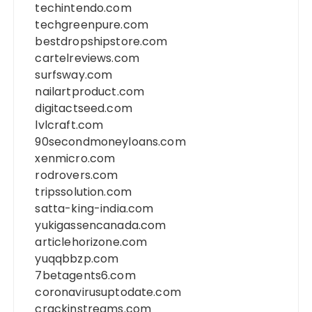
techintendo.com
techgreenpure.com
bestdropshipstore.com
cartelreviews.com
surfsway.com
nailartproduct.com
digitactseed.com
lvlcraft.com
90secondmoneyloans.com
xenmicro.com
rodrovers.com
tripssolution.com
satta-king-india.com
yukigassencanada.com
articlehorizone.com
yuqqbbzp.com
7betagents6.com
coronavirusuptodate.com
crackinstreams.com