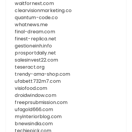
waitfornext.com
clearvisionmarketing.co
quantum-code.co
whatnews.me
final-dream.com
finest-replica.net
gestioneinh.info
prosportdaily.net
salesinvest22.com
teseract.org
trendy-ama-shop.com
ufabett732m7.com
visiofood.com
droidwindow.com
freeprsubmission.com
ufagold666.com
myinteriorblog.com
bnewsindia.com
techiepick.com