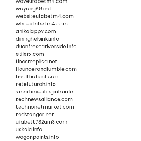
waveufabetm4.com
wayang88.net
websiteufabetm4.com
whiteufabetm4.com
anikalappy.com
dininghelsinki.info
duanfrescariverside.info
etilerx.com
finestreplica.net
flounderandfumble.com
healthohunt.com
retefuturah.info
smartinvestinginfo.info
technewsalliance.com
technonetmarket.com
tedstanger.net
ufabett732um3.com
uskola.info
wagonpaints.info