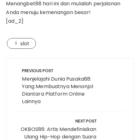
Menangbet88 hari ini dan mulailah perjalanan
Anda menuju kemenangan besar!
[ad_2]
slot
Post
navigation
PREVIOUS POST
Menjelajahi Dunia Pusaka88:
Yang Membuatnya Menonjol
Diantara Platform Online
Lainnya
NEXT POST
OKBOS86: Artis Mendefinisikan
Ulang Hip-Hop dengan Suara