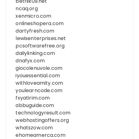
betflik09.net
ncaq.org
xenmicro.com
onlineshopera.com
dartyfresh.com
lewisenterprises.net
pcsoftwarefree.org
dailylinking.com
dnafyx.com
giocolenuvole.com
iyouessential.com
withloveamity.com
youlearncode.com
fxyatirim.com
abbuguide.com
technologyresult.com
webhostingoffers.org
whatszow.com
ehomeamerca.com