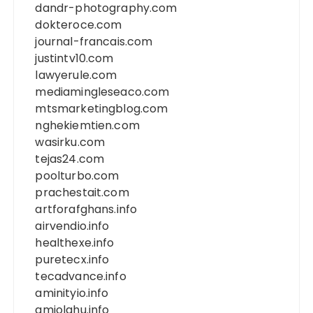
dandr-photography.com
dokteroce.com
journal-francais.com
justintv10.com
lawyerule.com
mediamingleseaco.com
mtsmarketingblog.com
nghekiemtien.com
wasirku.com
tejas24.com
poolturbo.com
prachestait.com
artforafghans.info
airvendio.info
healthexe.info
puretecx.info
tecadvance.info
aminityio.info
amiolahu.info