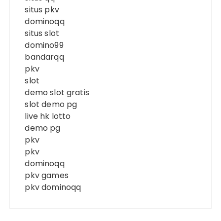
situs pkv
dominoqq
situs slot
domino99
bandarqq
pkv
slot
demo slot gratis
slot demo pg
live hk lotto
demo pg
pkv
pkv
dominoqq
pkv games
pkv dominoqq