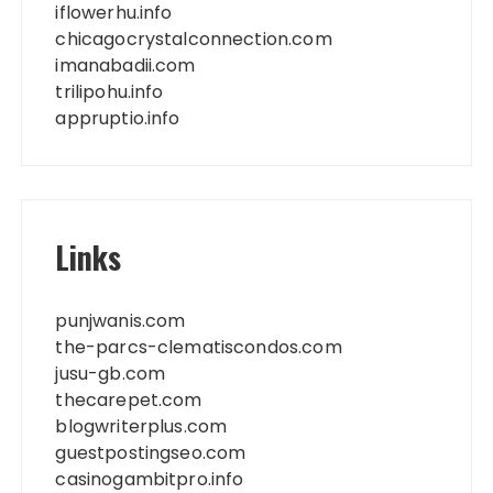
iflowerhu.info
chicagocrystalconnection.com
imanabadii.com
trilipohu.info
appruptio.info
Links
punjwanis.com
the-parcs-clematiscondos.com
jusu-gb.com
thecarepet.com
blogwriterplus.com
guestpostingseo.com
casinogambitpro.info