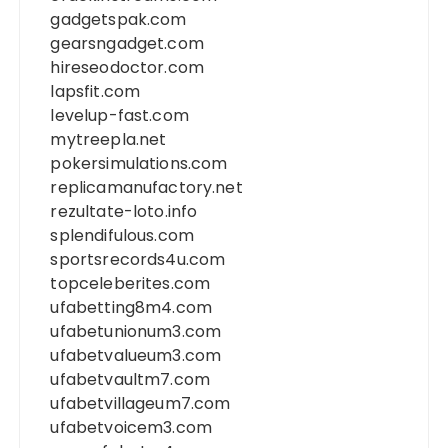
gadgetspak.com
gearsngadget.com
hireseodoctor.com
lapsfit.com
levelup-fast.com
mytreepla.net
pokersimulations.com
replicamanufactory.net
rezultate-loto.info
splendifulous.com
sportsrecords4u.com
topceleberites.com
ufabetting8m4.com
ufabetunionum3.com
ufabetvalueum3.com
ufabetvaultm7.com
ufabetvillageum7.com
ufabetvoicem3.com