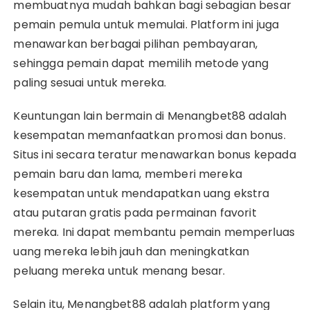
membuatnya mudah bahkan bagi sebagian besar
pemain pemula untuk memulai. Platform ini juga
menawarkan berbagai pilihan pembayaran,
sehingga pemain dapat memilih metode yang
paling sesuai untuk mereka.
Keuntungan lain bermain di Menangbet88 adalah
kesempatan memanfaatkan promosi dan bonus.
Situs ini secara teratur menawarkan bonus kepada
pemain baru dan lama, memberi mereka
kesempatan untuk mendapatkan uang ekstra
atau putaran gratis pada permainan favorit
mereka. Ini dapat membantu pemain memperluas
uang mereka lebih jauh dan meningkatkan
peluang mereka untuk menang besar.
Selain itu, Menangbet88 adalah platform yang