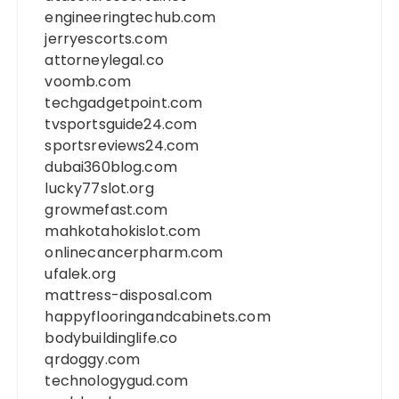
engineeringtechub.com
jerryescorts.com
attorneylegal.co
voomb.com
techgadgetpoint.com
tvsportsguide24.com
sportsreviews24.com
dubai360blog.com
lucky77slot.org
growmefast.com
mahkotahokislot.com
onlinecancerpharm.com
ufalek.org
mattress-disposal.com
happyflooringandcabinets.com
bodybuildinglife.co
qrdoggy.com
technologygud.com