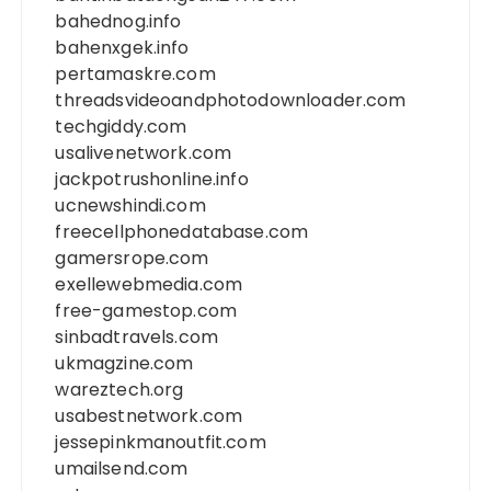
bahednog.info
bahenxgek.info
pertamaskre.com
threadsvideoandphotodownloader.com
techgiddy.com
usalivenetwork.com
jackpotrushonline.info
ucnewshindi.com
freecellphonedatabase.com
gamersrope.com
exellewebmedia.com
free-gamestop.com
sinbadtravels.com
ukmagzine.com
wareztech.org
usabestnetwork.com
jessepinkmanoutfit.com
umailsend.com