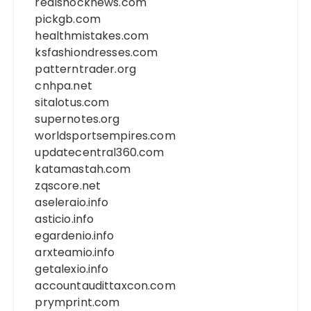
realshocknews.com
pickgb.com
healthmistakes.com
ksfashiondresses.com
patterntrader.org
cnhpa.net
sitalotus.com
supernotes.org
worldsportsempires.com
updatecentral360.com
katamastah.com
zqscore.net
aseleraio.info
asticio.info
egardenio.info
arxteamio.info
getalexio.info
accountaudittaxcon.com
prymprint.com