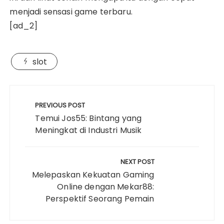
menjadi sensasi game terbaru.
[ad_2]
slot
Post
navigation
PREVIOUS POST
Temui Jos55: Bintang yang
Meningkat di Industri Musik
NEXT POST
Melepaskan Kekuatan Gaming
Online dengan Mekar88:
Perspektif Seorang Pemain