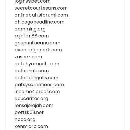
login99bet.com
secretcourtesans.com
onlinebahisforum1.com
chicagoheadline.com
camming.org
rajalion88.com
goupuntacana.com
riversedgepark.com
zaseez.com
catchycrunch.com
nofaphub.com
nefertitingalls.com
patsyscreations.com
income4proof.com
educaritas.org
lensajelajah.com
betflik09.net
ncaq.org
xenmicro.com