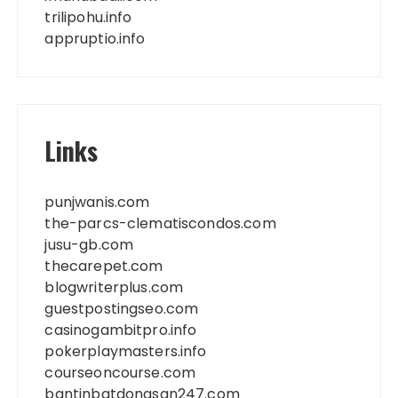
trilipohu.info
appruptio.info
Links
punjwanis.com
the-parcs-clematiscondos.com
jusu-gb.com
thecarepet.com
blogwriterplus.com
guestpostingseo.com
casinogambitpro.info
pokerplaymasters.info
courseoncourse.com
bantinbatdongsan247.com