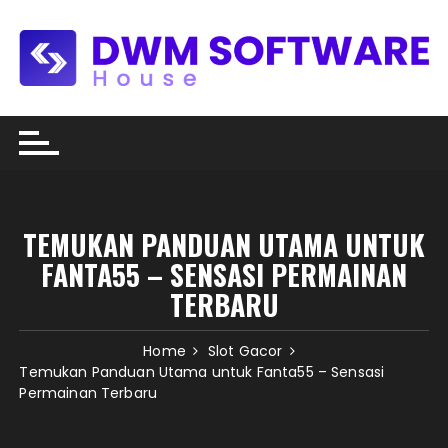
Skip
to
content
TEMUKAN PANDUAN UTAMA UNTUK
FANTA55 – SENSASI PERMAINAN
TERBARU
Home
Slot Gacor
Temukan Panduan Utama untuk Fanta55 – Sensasi
Permainan Terbaru