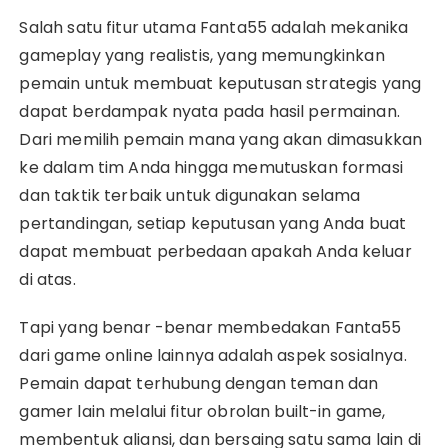
Salah satu fitur utama Fanta55 adalah mekanika
gameplay yang realistis, yang memungkinkan
pemain untuk membuat keputusan strategis yang
dapat berdampak nyata pada hasil permainan.
Dari memilih pemain mana yang akan dimasukkan
ke dalam tim Anda hingga memutuskan formasi
dan taktik terbaik untuk digunakan selama
pertandingan, setiap keputusan yang Anda buat
dapat membuat perbedaan apakah Anda keluar
di atas.
Tapi yang benar -benar membedakan Fanta55
dari game online lainnya adalah aspek sosialnya.
Pemain dapat terhubung dengan teman dan
gamer lain melalui fitur obrolan built-in game,
membentuk aliansi, dan bersaing satu sama lain di