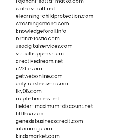
rajdhani-satta-matka.com
writerscraft.net
elearning-childprotection.com
wrestling4mena.com
knowledgeforall.info
brand2lastio.com
usadigitalservices.com
socialhoppers.com
creativedream.net
n2315.com
getwebonline.com
onlyfansheaven.com
lky08.com
ralph-fiennes.net
fielder-maximum-discount.net
fitfllex.com
genesisbusinesscredit.com
inforuang.com
kindsmarket.com