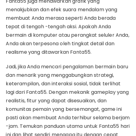
Fanta55 juga menawarkan grafik yang
menakjubkan dan efek suara mendalam yang
membuat Anda merasa seperti Anda berada
tepat di tengah -tengah aksi. Apakah Anda
bermain di komputer atau perangkat seluler Anda,
Anda akan terpesona oleh tingkat detail dan
realisme yang ditawarkan Fanta55.
Jadi, jika Anda mencari pengalaman bermain baru
dan menarik yang menggabungkan strategi,
keterampilan, dan interaksi sosial, tidak terlihat
lagi dari Fanta55. Dengan mekanik gameplay yang
realistis, fitur yang dapat disesuaikan, dan
komunitas pemain yang bersemangat, game ini
pasti akan membuat Anda terhibur selama berjam
-jam. Temukan panduan utama untuk Fanta55 hari
ini dan lihat sendiri mengapa itu dengan cepat