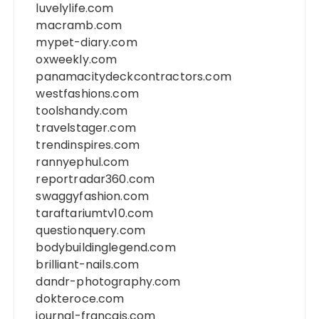
luvelylife.com
macramb.com
mypet-diary.com
oxweekly.com
panamacitydeckcontractors.com
westfashions.com
toolshandy.com
travelstager.com
trendinspires.com
rannyephul.com
reportradar360.com
swaggyfashion.com
taraftariumtv10.com
questionquery.com
bodybuildinglegend.com
brilliant-nails.com
dandr-photography.com
dokteroce.com
journal-francais.com