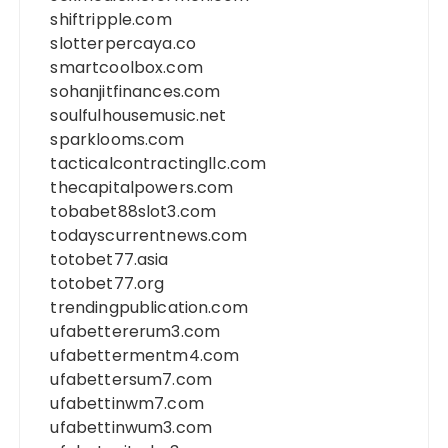
shiftripple.com
slotterpercaya.co
smartcoolbox.com
sohanjitfinances.com
soulfulhousemusic.net
sparklooms.com
tacticalcontractingllc.com
thecapitalpowers.com
tobabet88slot3.com
todayscurrentnews.com
totobet77.asia
totobet77.org
trendingpublication.com
ufabettererum3.com
ufabettermentm4.com
ufabettersum7.com
ufabettinwm7.com
ufabettinwum3.com