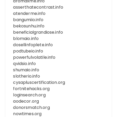
aromaxme.info
asserthatecontrast.info
atenderme.info
bangumiio.info
bekosunhu.info
beneficialgrandiose.info
blomaio.info
dosellinfoplete.info
podtubeio.info
powerfulvolatile.info
qvidsio.info
shumaio.info
slotherio.info
cysapluscertification.org
fortnitehacks.org
loginsearch.org
aodecor.org
donorsmatch.org
nowtimes.org