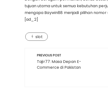
tujuan utama untuk semua kebutuhan perjud
mengapa Baywin88 menjadi pilihan nomor sa
[ad_2]
slot
Post
PREVIOUS POST
navigation
Tajir77: Masa Depan E-
Commerce di Pakistan