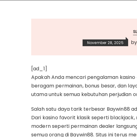
S
b
November 28, 2025
[ad_1]
Apakah Anda mencari pengalaman kasino o
beragam permainan, bonus besar, dan laya
utama untuk semua kebutuhan perjudian on
Salah satu daya tarik terbesar Baywin88 
Dari kasino favorit klasik seperti blackjack
modern seperti permainan dealer langsung 
semua orang di Baywin88. Situs ini terus