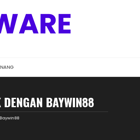
ENANG
K DENGAN BAYWIN88
 Baywin88