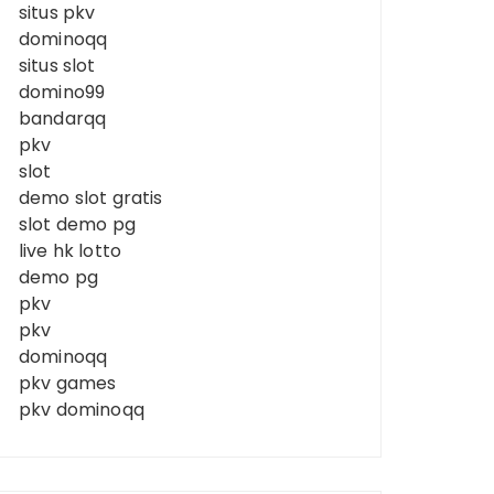
situs pkv
dominoqq
situs slot
domino99
bandarqq
pkv
slot
demo slot gratis
slot demo pg
live hk lotto
demo pg
pkv
pkv
dominoqq
pkv games
pkv dominoqq