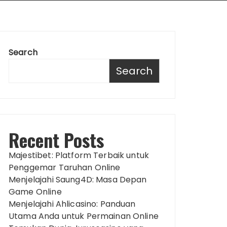
Search
Search
Recent Posts
Majestibet: Platform Terbaik untuk
Penggemar Taruhan Online
Menjelajahi Saung4D: Masa Depan
Game Online
Menjelajahi Ahlicasino: Panduan
Utama Anda untuk Permainan Online