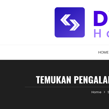
Skip
to
content
HOME
TEMUKAN PENGALAM
Home