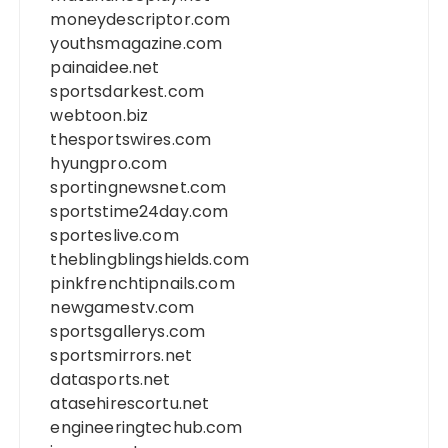
moneydescriptor.com
youthsmagazine.com
painaidee.net
sportsdarkest.com
webtoon.biz
thesportswires.com
hyungpro.com
sportingnewsnet.com
sportstime24day.com
sporteslive.com
theblingblingshields.com
pinkfrenchtipnails.com
newgamestv.com
sportsgallerys.com
sportsmirrors.net
datasports.net
atasehirescortu.net
engineeringtechub.com