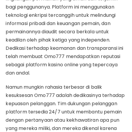
bagi penggunanya. Platform ini menggunakan
teknologi enkripsi tercanggih untuk melindungi
informasi pribadi dan keuangan pemain, dan
permainannya diaudit secara berkala untuk
keadilan oleh pihak ketiga yang independen.
Dedikasi terhadap keamanan dan transparansi ini
telah membuat Omo777 mendapatkan reputasi
sebagai platform kasino online yang tepercaya
dan andal.
Namun mungkin rahasia terbesar di balik
kesuksesan Omo777 adalah dedikasinya terhadap
kepuasan pelanggan. Tim dukungan pelanggan
platform tersedia 24/7 untuk membantu pemain
dengan pertanyaan atau kekhawatiran apa pun
yang mereka miliki, dan mereka dikenal karena