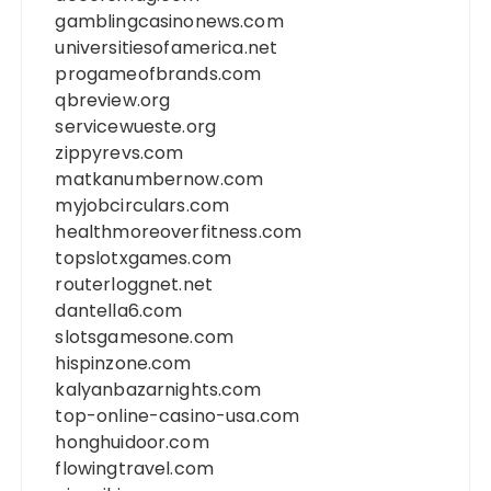
gamblingcasinonews.com
universitiesofamerica.net
progameofbrands.com
qbreview.org
servicewueste.org
zippyrevs.com
matkanumbernow.com
myjobcirculars.com
healthmoreoverfitness.com
topslotxgames.com
routerloggnet.net
dantella6.com
slotsgamesone.com
hispinzone.com
kalyanbazarnights.com
top-online-casino-usa.com
honghuidoor.com
flowingtravel.com