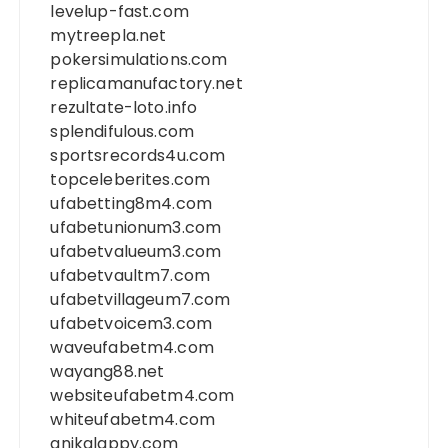
levelup-fast.com
mytreepla.net
pokersimulations.com
replicamanufactory.net
rezultate-loto.info
splendifulous.com
sportsrecords4u.com
topceleberites.com
ufabetting8m4.com
ufabetunionum3.com
ufabetvalueum3.com
ufabetvaultm7.com
ufabetvillageum7.com
ufabetvoicem3.com
waveufabetm4.com
wayang88.net
websiteufabetm4.com
whiteufabetm4.com
anikalappy.com