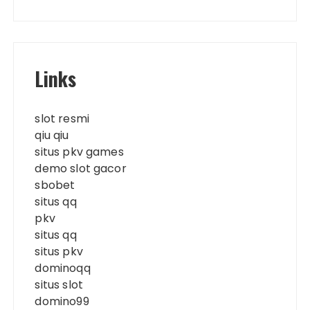
Links
slot resmi
qiu qiu
situs pkv games
demo slot gacor
sbobet
situs qq
pkv
situs qq
situs pkv
dominoqq
situs slot
domino99