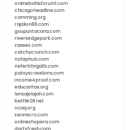
onlinebahisforum1.com
chicagoheadline.com
camming.org
rajalion88.com
goupuntacana.com
riversedgepark.com
zaseez.com
catchycrunch.com
nofaphub.com
nefertitingalls.com
patsyscreations.com
income4proof.com
educaritas.org
lensajelajah.com
betflik09.net
ncaq.org
xenmicro.com
onlineshopera.com
dartyfresh.com