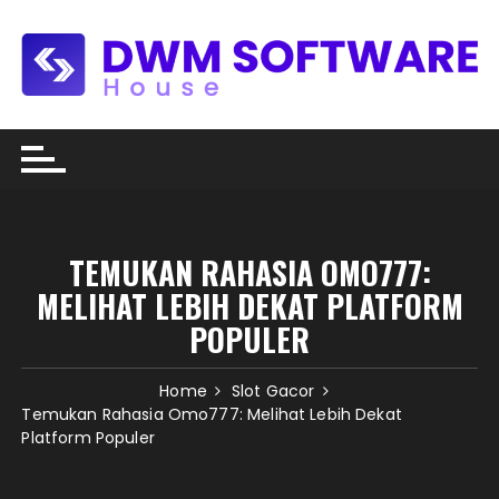
Skip
to
content
TEMUKAN RAHASIA OMO777:
MELIHAT LEBIH DEKAT PLATFORM
POPULER
Home
Slot Gacor
Temukan Rahasia Omo777: Melihat Lebih Dekat
Platform Populer