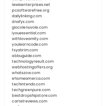
lewisenterprises.net
pcsoftwarefree.org
dailylinking.com
dnafyx.com
giocolenuvole.com
iyouessential.com
withloveamity.com
youlearncode.com
fxyatirim.com
abbuguide.com
technologyresult.com
webhostingoffers.org
whatszow.com
ehomeamerca.com
techintendo.com
techgreenpure.com
bestdropshipstore.com
cartelreviews.com