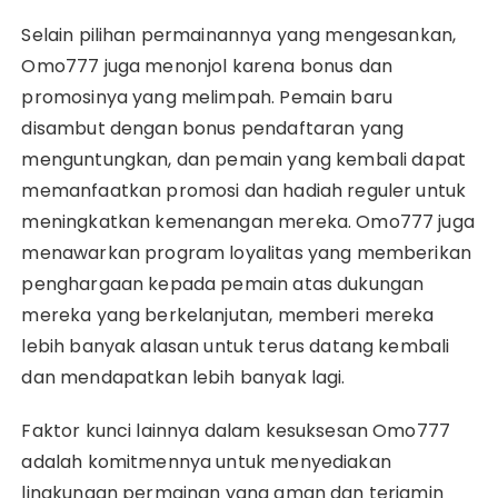
Selain pilihan permainannya yang mengesankan,
Omo777 juga menonjol karena bonus dan
promosinya yang melimpah. Pemain baru
disambut dengan bonus pendaftaran yang
menguntungkan, dan pemain yang kembali dapat
memanfaatkan promosi dan hadiah reguler untuk
meningkatkan kemenangan mereka. Omo777 juga
menawarkan program loyalitas yang memberikan
penghargaan kepada pemain atas dukungan
mereka yang berkelanjutan, memberi mereka
lebih banyak alasan untuk terus datang kembali
dan mendapatkan lebih banyak lagi.
Faktor kunci lainnya dalam kesuksesan Omo777
adalah komitmennya untuk menyediakan
lingkungan permainan yang aman dan terjamin