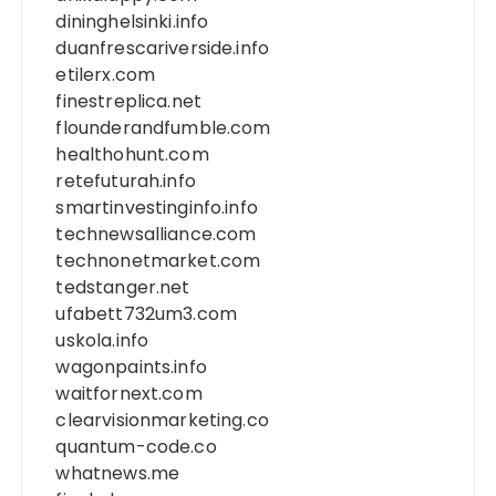
dininghelsinki.info
duanfrescariverside.info
etilerx.com
finestreplica.net
flounderandfumble.com
healthohunt.com
retefuturah.info
smartinvestinginfo.info
technewsalliance.com
technonetmarket.com
tedstanger.net
ufabett732um3.com
uskola.info
wagonpaints.info
waitfornext.com
clearvisionmarketing.co
quantum-code.co
whatnews.me