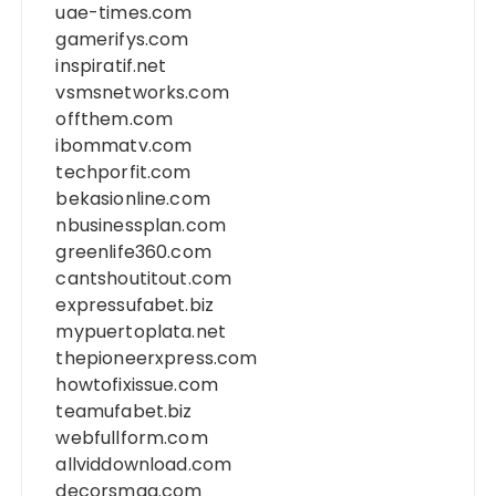
uae-times.com
gamerifys.com
inspiratif.net
vsmsnetworks.com
offthem.com
ibommatv.com
techporfit.com
bekasionline.com
nbusinessplan.com
greenlife360.com
cantshoutitout.com
expressufabet.biz
mypuertoplata.net
thepioneerxpress.com
howtofixissue.com
teamufabet.biz
webfullform.com
allviddownload.com
decorsmag.com