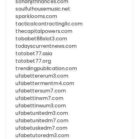
sohanjitfinances.com
soulfulhousemusic.net
sparklooms.com
tacticalcontractingllc.com
thecapitalpowers.com
tobabet88slot3.com
todayscurrentnews.com
totobet77.asia
totobet77.org
trendingpublication.com
ufabettererum3.com
ufabettermentm4.com
ufabettersum7.com
ufabettinwm7.com
ufabettinwum3.com
ufabetunitedm3.com
ufabetunitedm7.com
ufabetuskedm7.com
ufabetutoredm3.com