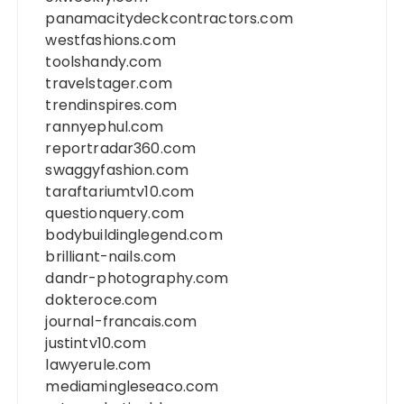
panamacitydeckcontractors.com
westfashions.com
toolshandy.com
travelstager.com
trendinspires.com
rannyephul.com
reportradar360.com
swaggyfashion.com
taraftariumtv10.com
questionquery.com
bodybuildinglegend.com
brilliant-nails.com
dandr-photography.com
dokteroce.com
journal-francais.com
justintv10.com
lawyerule.com
mediamingleseaco.com