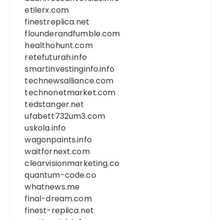
etilerx.com
finestreplica.net
flounderandfumble.com
healthohunt.com
retefuturah.info
smartinvestinginfo.info
technewsalliance.com
technonetmarket.com
tedstanger.net
ufabett732um3.com
uskola.info
wagonpaints.info
waitfornext.com
clearvisionmarketing.co
quantum-code.co
whatnews.me
final-dream.com
finest-replica.net