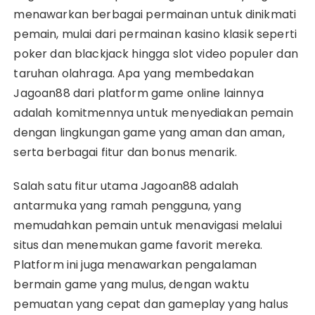
menawarkan berbagai permainan untuk dinikmati
pemain, mulai dari permainan kasino klasik seperti
poker dan blackjack hingga slot video populer dan
taruhan olahraga. Apa yang membedakan
Jagoan88 dari platform game online lainnya
adalah komitmennya untuk menyediakan pemain
dengan lingkungan game yang aman dan aman,
serta berbagai fitur dan bonus menarik.
Salah satu fitur utama Jagoan88 adalah
antarmuka yang ramah pengguna, yang
memudahkan pemain untuk menavigasi melalui
situs dan menemukan game favorit mereka.
Platform ini juga menawarkan pengalaman
bermain game yang mulus, dengan waktu
pemuatan yang cepat dan gameplay yang halus