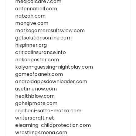
medicalcare7.com
adtennaball.com
nabzah.com
mongive.com
matkagameresultsview.com
getsolutionsonline.com
hispinner.org
criticalinsurance.info
nokariposter.com
kalyan-guessing-nightplay.com
gameofpanels.com
androidappsdownloader.com
usetimenow.com
healthblow.com
gohelpmate.com
rajdhani-satta-matka.com
writerscraft.net
elearning-childprotection.com
wrestling4mena.com