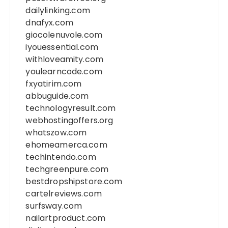
dailylinking.com
dnafyx.com
giocolenuvole.com
iyouessential.com
withloveamity.com
youlearncode.com
fxyatirim.com
abbuguide.com
technologyresult.com
webhostingoffers.org
whatszow.com
ehomeamerca.com
techintendo.com
techgreenpure.com
bestdropshipstore.com
cartelreviews.com
surfsway.com
nailartproduct.com