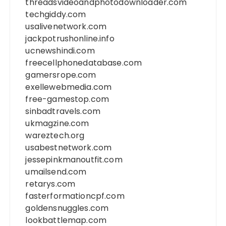
threadsvideoandphotodownloader.com
techgiddy.com
usalivenetwork.com
jackpotrushonline.info
ucnewshindi.com
freecellphonedatabase.com
gamersrope.com
exellewebmedia.com
free-gamestop.com
sinbadtravels.com
ukmagzine.com
wareztech.org
usabestnetwork.com
jessepinkmanoutfit.com
umailsend.com
retarys.com
fasterformationcpf.com
goldensnuggles.com
lookbattlemap.com