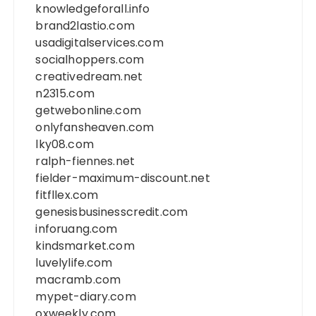
knowledgeforall.info
brand2lastio.com
usadigitalservices.com
socialhoppers.com
creativedream.net
n2315.com
getwebonline.com
onlyfansheaven.com
lky08.com
ralph-fiennes.net
fielder-maximum-discount.net
fitfllex.com
genesisbusinesscredit.com
inforuang.com
kindsmarket.com
luvelylife.com
macramb.com
mypet-diary.com
oxweekly.com