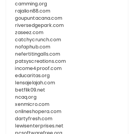
camming.org
rajalion88.com
goupuntacana.com
riversedgepark.com
zaseez.com
catchycrunch.com
nofaphub.com
nefertitingalls.com
patsyscreations.com
income4proof.com
educaritas.org
lensajelajah.com
betflik09.net
ncaq.org
xenmicro.com
onlineshopera.com
dartyfresh.com
lewisenterprises.net
pcsoftwarefree.org