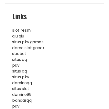
Links
slot resmi
qiu qiu
situs pkv games
demo slot gacor
sbobet
situs qq
pkv
situs qq
situs pkv
dominoqq
situs slot
domino99
bandarqq
pkv