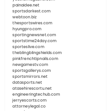
painaidee.net
sportsdarkest.com
webtoon.biz
thesportswires.com
hyungpro.com
sportingnewsnet.com
sportstime24day.com
sporteslive.com
theblingblingshields.com
pinkfrenchtipnails.com
newgamestv.com
sportsgallerys.com
sportsmirrors.net
datasports.net
atasehirescortu.net
engineeringtechub.com
jerryescorts.com
attorneylegal.co