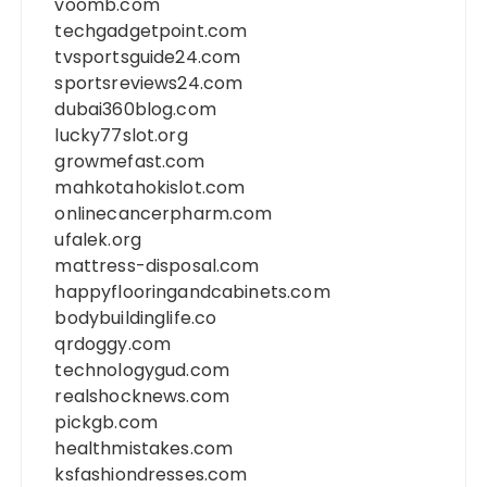
voomb.com
techgadgetpoint.com
tvsportsguide24.com
sportsreviews24.com
dubai360blog.com
lucky77slot.org
growmefast.com
mahkotahokislot.com
onlinecancerpharm.com
ufalek.org
mattress-disposal.com
happyflooringandcabinets.com
bodybuildinglife.co
qrdoggy.com
technologygud.com
realshocknews.com
pickgb.com
healthmistakes.com
ksfashiondresses.com