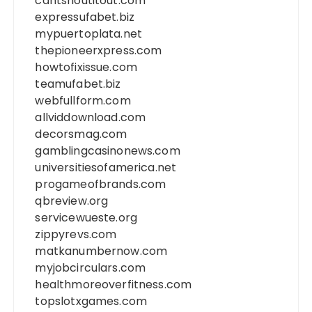
cantshoutitout.com
expressufabet.biz
mypuertoplata.net
thepioneerxpress.com
howtofixissue.com
teamufabet.biz
webfullform.com
allviddownload.com
decorsmag.com
gamblingcasinonews.com
universitiesofamerica.net
progameofbrands.com
qbreview.org
servicewueste.org
zippyrevs.com
matkanumbernow.com
myjobcirculars.com
healthmoreoverfitness.com
topslotxgames.com