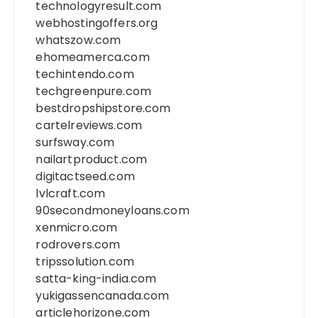
technologyresult.com
webhostingoffers.org
whatszow.com
ehomeamerca.com
techintendo.com
techgreenpure.com
bestdropshipstore.com
cartelreviews.com
surfsway.com
nailartproduct.com
digitactseed.com
lvlcraft.com
90secondmoneyloans.com
xenmicro.com
rodrovers.com
tripssolution.com
satta-king-india.com
yukigassencanada.com
articlehorizone.com