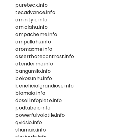
puretecx.info
tecadvance.info
aminityio.info
amiolahu.info
ampacheme.info
ampullahu.info
aromaxme.info
asserthatecontrast.info
atenderme.info
bangumiio.info
bekosunhu.info
beneficialgrandiose.info
blomaio.info
dosellinfoplete.info
podtubeio.info
powerfulvolatile.info
qvidsio.info
shumaio.info