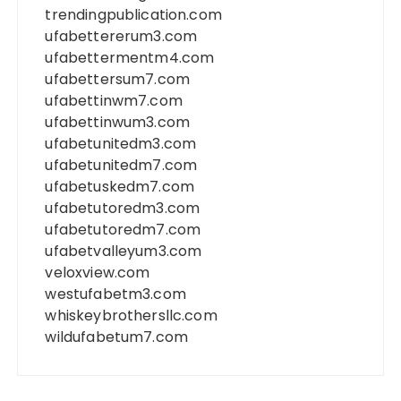
trendingpublication.com
ufabettererum3.com
ufabettermentm4.com
ufabettersum7.com
ufabettinwm7.com
ufabettinwum3.com
ufabetunitedm3.com
ufabetunitedm7.com
ufabetuskedm7.com
ufabetutoredm3.com
ufabetutoredm7.com
ufabetvalleyum3.com
veloxview.com
westufabetm3.com
whiskeybrothersllc.com
wildufabetum7.com