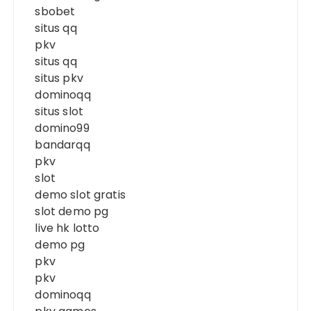
sbobet
situs qq
pkv
situs qq
situs pkv
dominoqq
situs slot
domino99
bandarqq
pkv
slot
demo slot gratis
slot demo pg
live hk lotto
demo pg
pkv
pkv
dominoqq