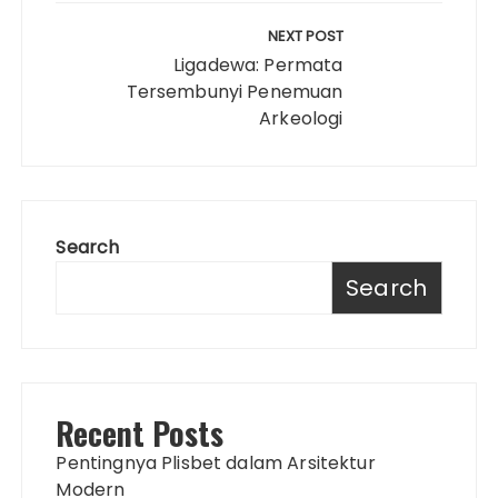
NEXT POST
Ligadewa: Permata
Tersembunyi Penemuan
Arkeologi
Search
Search
Recent Posts
Pentingnya Plisbet dalam Arsitektur
Modern