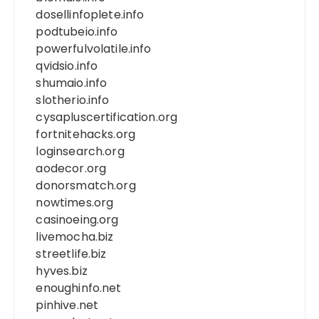
dosellinfoplete.info
podtubeio.info
powerfulvolatile.info
qvidsio.info
shumaio.info
slotherio.info
cysapluscertification.org
fortnitehacks.org
loginsearch.org
aodecor.org
donorsmatch.org
nowtimes.org
casinoeing.org
livemocha.biz
streetlife.biz
hyves.biz
enoughinfo.net
pinhive.net