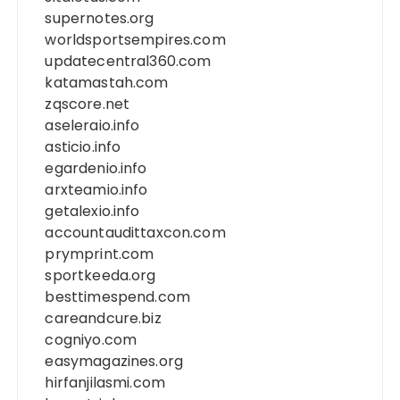
supernotes.org
worldsportsempires.com
updatecentral360.com
katamastah.com
zqscore.net
aseleraio.info
asticio.info
egardenio.info
arxteamio.info
getalexio.info
accountaudittaxcon.com
prymprint.com
sportkeeda.org
besttimespend.com
careandcure.biz
cogniyo.com
easymagazines.org
hirfanjilasmi.com