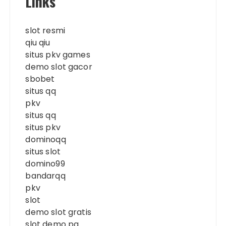
Links
slot resmi
qiu qiu
situs pkv games
demo slot gacor
sbobet
situs qq
pkv
situs qq
situs pkv
dominoqq
situs slot
domino99
bandarqq
pkv
slot
demo slot gratis
slot demo pg