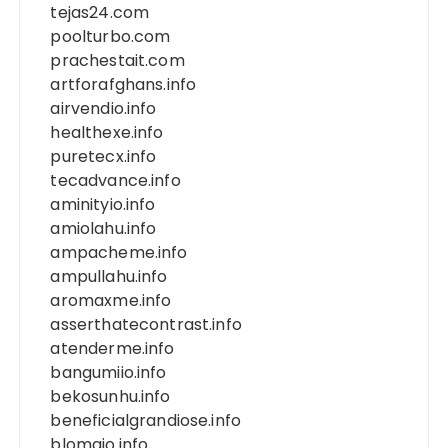
tejas24.com
poolturbo.com
prachestait.com
artforafghans.info
airvendio.info
healthexe.info
puretecx.info
tecadvance.info
aminityio.info
amiolahu.info
ampacheme.info
ampullahu.info
aromaxme.info
asserthatecontrast.info
atenderme.info
bangumiio.info
bekosunhu.info
beneficialgrandiose.info
blomaio.info