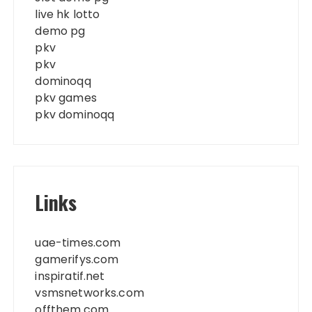
live hk lotto
demo pg
pkv
pkv
dominoqq
pkv games
pkv dominoqq
Links
uae-times.com
gamerifys.com
inspiratif.net
vsmsnetworks.com
offthem.com