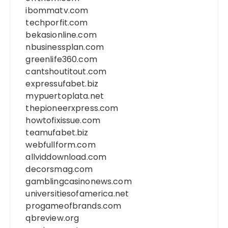
ibommatv.com
techporfit.com
bekasionline.com
nbusinessplan.com
greenlife360.com
cantshoutitout.com
expressufabet.biz
mypuertoplata.net
thepioneerxpress.com
howtofixissue.com
teamufabet.biz
webfullform.com
allviddownload.com
decorsmag.com
gamblingcasinonews.com
universitiesofamerica.net
progameofbrands.com
qbreview.org