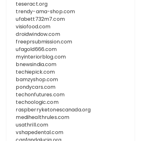
teseract.org
trendy-ama-shop.com
ufabett732m7.com
visiofood.com
droidwindow.com
freeprsubmission.com
ufagold666.com
myinteriorblog.com
bnewsindia.com
techiepick.com
bamzyshop.com
pondycars.com
techonfutures.com
techoologic.com
raspberryketonescanada.org
medihealthrules.com
usathrill.com
vshapedental.com
canfandalucia.org