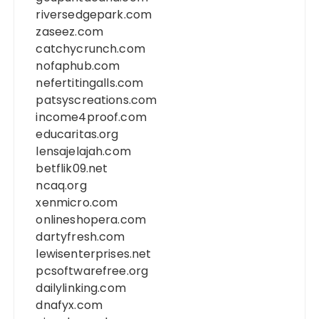
riversedgepark.com
zaseez.com
catchycrunch.com
nofaphub.com
nefertitingalls.com
patsyscreations.com
income4proof.com
educaritas.org
lensajelajah.com
betflik09.net
ncaq.org
xenmicro.com
onlineshopera.com
dartyfresh.com
lewisenterprises.net
pcsoftwarefree.org
dailylinking.com
dnafyx.com