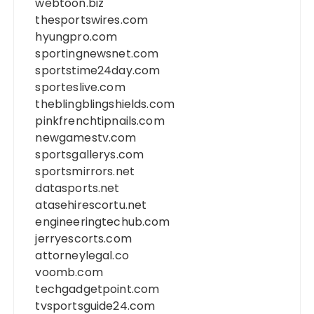
webtoon.biz
thesportswires.com
hyungpro.com
sportingnewsnet.com
sportstime24day.com
sporteslive.com
theblingblingshields.com
pinkfrenchtipnails.com
newgamestv.com
sportsgallerys.com
sportsmirrors.net
datasports.net
atasehirescortu.net
engineeringtechub.com
jerryescorts.com
attorneylegal.co
voomb.com
techgadgetpoint.com
tvsportsguide24.com