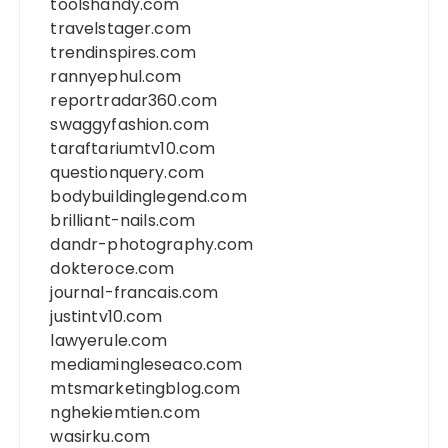
toolshandy.com
travelstager.com
trendinspires.com
rannyephul.com
reportradar360.com
swaggyfashion.com
taraftariumtv10.com
questionquery.com
bodybuildinglegend.com
brilliant-nails.com
dandr-photography.com
dokteroce.com
journal-francais.com
justintv10.com
lawyerule.com
mediamingleseaco.com
mtsmarketingblog.com
nghekiemtien.com
wasirku.com