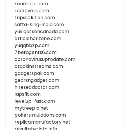
xenmicro.com
rodrovers.com
tripssolution.com
satta-king-india.com
yukigassencanada.com
articlehorizone.com
yuqqbbzp.com
7betagents6.com
coronavirusuptodate.com
crackinstreams.com
gadgetspak.com
gearsngadget.com
hireseodoctor.com
lapsfit.com
levelup-fast.com
mytreepla.net
pokersimulations.com
replicamanufactory.net
rezultate-loto.info