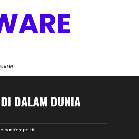
ENANG
DI DALAM DUNIA
ainan Kompetitif