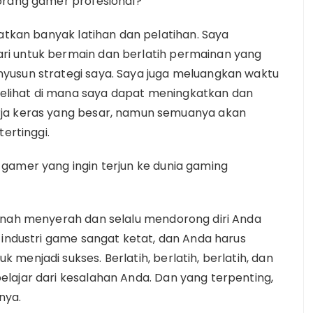
eorang gamer profesional?
batkan banyak latihan dan pelatihan. Saya
ri untuk bermain dan berlatih permainan yang
yusun strategi saya. Saya juga meluangkan waktu
lihat di mana saya dapat meningkatkan dan
rja keras yang besar, namun semuanya akan
tertinggi.
gamer yang ingin terjun ke dunia gaming
ernah menyerah dan selalu mendorong diri Anda
 industri game sangat ketat, dan Anda harus
menjadi sukses. Berlatih, berlatih, berlatih, dan
lajar dari kesalahan Anda. Dan yang terpenting,
nya.