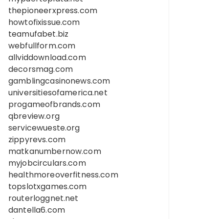
thepioneerxpress.com
howtofixissue.com
teamufabet.biz
webfullform.com
allviddownload.com
decorsmag.com
gamblingcasinonews.com
universitiesofamerica.net
progameofbrands.com
qbreview.org
servicewueste.org
zippyrevs.com
matkanumbernow.com
myjobcirculars.com
healthmoreoverfitness.com
topslotxgames.com
routerloggnet.net
dantella6.com