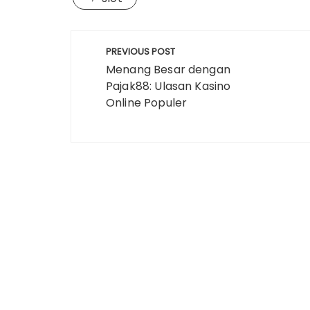
Post
PREVIOUS POST
navigation
Menang Besar dengan
Pajak88: Ulasan Kasino
Online Populer