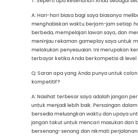
T: Seperti apa keseharian Anda sebagai s
A: Hari-hari biasa bagi saya biasanya meli
menghabiskan waktu berjam-jam setiap ha
berbeda, mempelajari lawan saya, dan men
meninjau rekaman gameplay saya untuk me
melakukan penyesuaian. Ini merupakan ke
terbayar ketika Anda berkompetisi di level 
Q: Saran apa yang Anda punya untuk calon 
kompetitif?
A: Nasihat terbesar saya adalah jangan p
untuk menjadi lebih baik. Persaingan dalam
bersedia meluangkan waktu dan upaya untuk 
jangan takut untuk mencari masukan dan be
bersenang-senang dan nikmati perjalanan