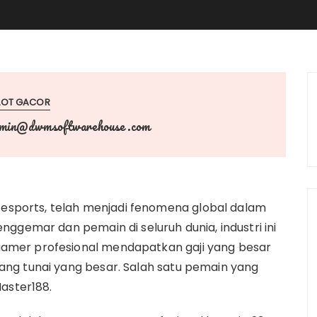
LOT GACOR
min@dwmsoftwarehouse.com
i esports, telah menjadi fenomena global dalam
ggemar dan pemain di seluruh dunia, industri ini
amer profesional mendapatkan gaji yang besar
ng tunai yang besar. Salah satu pemain yang
aster188.