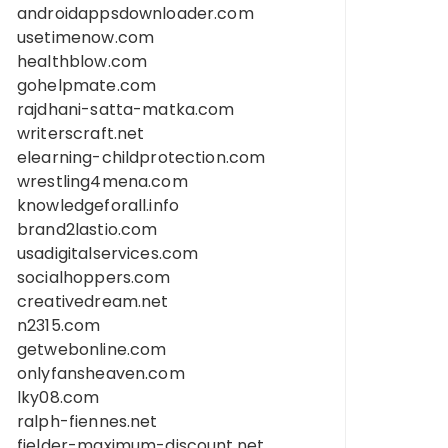
androidappsdownloader.com
usetimenow.com
healthblow.com
gohelpmate.com
rajdhani-satta-matka.com
writerscraft.net
elearning-childprotection.com
wrestling4mena.com
knowledgeforall.info
brand2lastio.com
usadigitalservices.com
socialhoppers.com
creativedream.net
n2315.com
getwebonline.com
onlyfansheaven.com
lky08.com
ralph-fiennes.net
fielder-maximum-discount.net