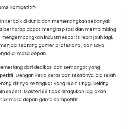
ame kompetitif?
ain terbaik di dunia dan memenangkan sebanyak
ga berharap dapat menginspirasi dan membimbing
engembangkan industri esports lebih jauh lagi.
menjadi seorang gamer profesional, dan saya
rjadi di masa depan.
cemerlang dari dedikasi dan semangat yang
etitif. Dengan kerja keras dan tekadnya, dia telah
g dirinya ke tingkat yang lebih tinggi. Seiring
 seperti Master188 tidak diragukan lagi akan
uk masa depan game kompetitif.