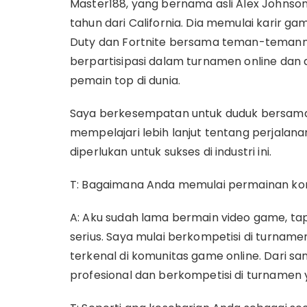
Master188, yang bernama asli Alex Johnson
tahun dari California. Dia memulai karir g
Duty dan Fortnite bersama teman-temanny
berpartisipasi dalam turnamen online dan 
pemain top di dunia.
Saya berkesempatan untuk duduk bersama 
mempelajari lebih lanjut tentang perjala
diperlukan untuk sukses di industri ini.
T: Bagaimana Anda memulai permainan kom
A: Aku sudah lama bermain video game, ta
serius. Saya mulai berkompetisi di turna
terkenal di komunitas game online. Dari s
profesional dan berkompetisi di turnamen 