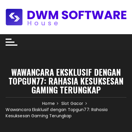
Skip
to
content
WAWANCARA EKSKLUSIF DENGAN
TOPGUN77: RAHASIA KESUKSESAN
GAMING TERUNGKAP
Home
Slot Gacor
Wawancara Eksklusif dengan Topgun77: Rahasia
Kesuksesan Gaming Terungkap