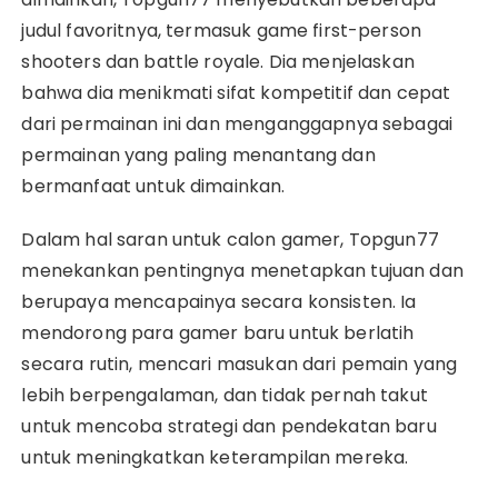
judul favoritnya, termasuk game first-person
shooters dan battle royale. Dia menjelaskan
bahwa dia menikmati sifat kompetitif dan cepat
dari permainan ini dan menganggapnya sebagai
permainan yang paling menantang dan
bermanfaat untuk dimainkan.
Dalam hal saran untuk calon gamer, Topgun77
menekankan pentingnya menetapkan tujuan dan
berupaya mencapainya secara konsisten. Ia
mendorong para gamer baru untuk berlatih
secara rutin, mencari masukan dari pemain yang
lebih berpengalaman, dan tidak pernah takut
untuk mencoba strategi dan pendekatan baru
untuk meningkatkan keterampilan mereka.