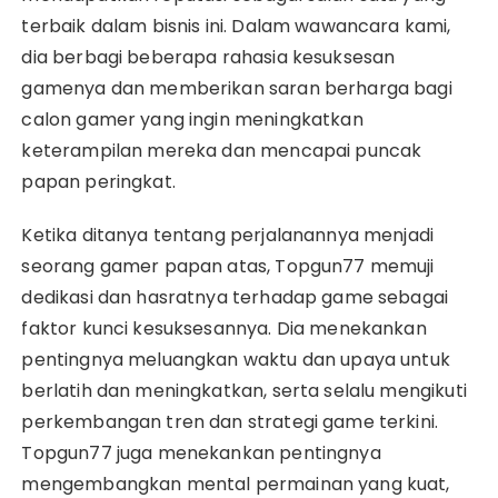
terbaik dalam bisnis ini. Dalam wawancara kami,
dia berbagi beberapa rahasia kesuksesan
gamenya dan memberikan saran berharga bagi
calon gamer yang ingin meningkatkan
keterampilan mereka dan mencapai puncak
papan peringkat.
Ketika ditanya tentang perjalanannya menjadi
seorang gamer papan atas, Topgun77 memuji
dedikasi dan hasratnya terhadap game sebagai
faktor kunci kesuksesannya. Dia menekankan
pentingnya meluangkan waktu dan upaya untuk
berlatih dan meningkatkan, serta selalu mengikuti
perkembangan tren dan strategi game terkini.
Topgun77 juga menekankan pentingnya
mengembangkan mental permainan yang kuat,