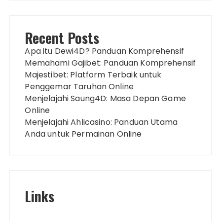
Recent Posts
Apa itu Dewi4D? Panduan Komprehensif
Memahami Gajibet: Panduan Komprehensif
Majestibet: Platform Terbaik untuk
Penggemar Taruhan Online
Menjelajahi Saung4D: Masa Depan Game
Online
Menjelajahi Ahlicasino: Panduan Utama
Anda untuk Permainan Online
Links