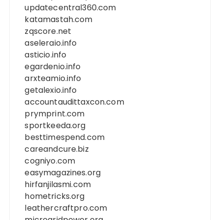
updatecentral360.com
katamastah.com
zqscore.net
aseleraio.info
asticio.info
egardenio.info
arxteamio.info
getalexio.info
accountaudittaxcon.com
prymprint.com
sportkeeda.org
besttimespend.com
careandcure.biz
cogniyo.com
easymagazines.org
hirfanjilasmi.com
hometricks.org
leathercraftpro.com
microgridpower.org