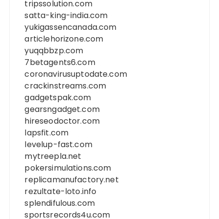
tripssolution.com
satta-king-india.com
yukigassencanada.com
articlehorizone.com
yuqqbbzp.com
7betagents6.com
coronavirusuptodate.com
crackinstreams.com
gadgetspak.com
gearsngadget.com
hireseodoctor.com
lapsfit.com
levelup-fast.com
mytreepla.net
pokersimulations.com
replicamanufactory.net
rezultate-loto.info
splendifulous.com
sportsrecords4u.com