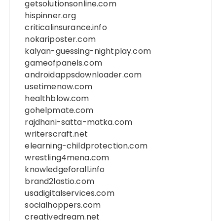
getsolutionsonline.com
hispinner.org
criticalinsurance.info
nokariposter.com
kalyan-guessing-nightplay.com
gameofpanels.com
androidappsdownloader.com
usetimenow.com
healthblow.com
gohelpmate.com
rajdhani-satta-matka.com
writerscraft.net
elearning-childprotection.com
wrestling4mena.com
knowledgeforall.info
brand2lastio.com
usadigitalservices.com
socialhoppers.com
creativedream.net