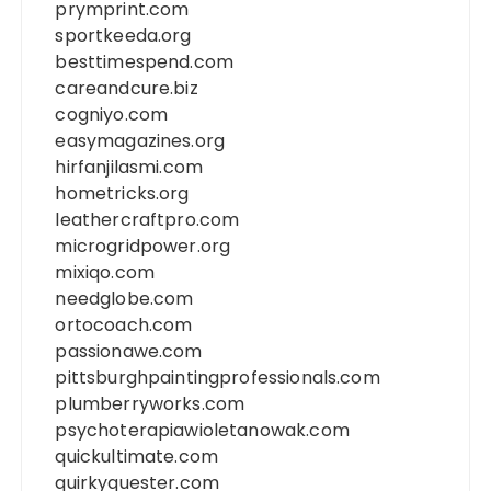
prymprint.com
sportkeeda.org
besttimespend.com
careandcure.biz
cogniyo.com
easymagazines.org
hirfanjilasmi.com
hometricks.org
leathercraftpro.com
microgridpower.org
mixiqo.com
needglobe.com
ortocoach.com
passionawe.com
pittsburghpaintingprofessionals.com
plumberryworks.com
psychoterapiawioletanowak.com
quickultimate.com
quirkyquester.com