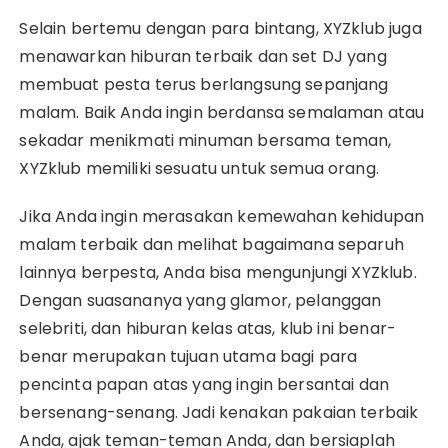
Selain bertemu dengan para bintang, XYZklub juga
menawarkan hiburan terbaik dan set DJ yang
membuat pesta terus berlangsung sepanjang
malam. Baik Anda ingin berdansa semalaman atau
sekadar menikmati minuman bersama teman,
XYZklub memiliki sesuatu untuk semua orang.
Jika Anda ingin merasakan kemewahan kehidupan
malam terbaik dan melihat bagaimana separuh
lainnya berpesta, Anda bisa mengunjungi XYZklub.
Dengan suasananya yang glamor, pelanggan
selebriti, dan hiburan kelas atas, klub ini benar-
benar merupakan tujuan utama bagi para
pencinta papan atas yang ingin bersantai dan
bersenang-senang. Jadi kenakan pakaian terbaik
Anda, ajak teman-teman Anda, dan bersiaplah