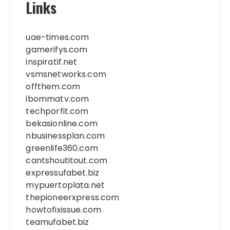
Links
uae-times.com
gamerifys.com
inspiratif.net
vsmsnetworks.com
offthem.com
ibommatv.com
techporfit.com
bekasionline.com
nbusinessplan.com
greenlife360.com
cantshoutitout.com
expressufabet.biz
mypuertoplata.net
thepioneerxpress.com
howtofixissue.com
teamufabet.biz