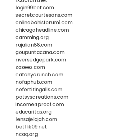
1x2forum.net
login99bet.com
secretcourtesans.com
onlinebahisforum1.com
chicagoheadline.com
camming.org
rajalion88.com
goupuntacana.com
riversedgepark.com
zaseez.com
catchycrunch.com
nofaphub.com
nefertitingalls.com
patsyscreations.com
income4proof.com
educaritas.org
lensajelajah.com
betflik09.net
ncaq.org