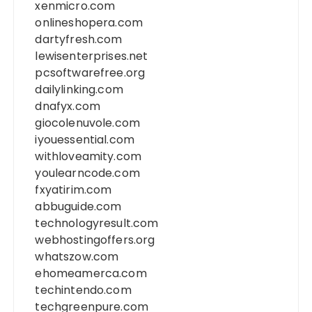
xenmicro.com
onlineshopera.com
dartyfresh.com
lewisenterprises.net
pcsoftwarefree.org
dailylinking.com
dnafyx.com
giocolenuvole.com
iyouessential.com
withloveamity.com
youlearncode.com
fxyatirim.com
abbuguide.com
technologyresult.com
webhostingoffers.org
whatszow.com
ehomeamerca.com
techintendo.com
techgreenpure.com