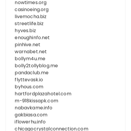
nowtimes.org
casinoeing.org
livemocha.biz
streetlife.biz
hyves.biz
enoughinfo.net
pinhive.net
warnabet.net
bollym4u.me
bolly2tollyblog.me
pandaclub.me
flyttevask.io
byhous.com
hartfordplazahotel.com
m-918kissapk.com
nabavkame.info
gakbiasa.com
iflowerhu.info
chicagocrystalconnection.com