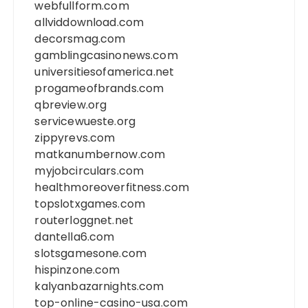
webfullform.com
allviddownload.com
decorsmag.com
gamblingcasinonews.com
universitiesofamerica.net
progameofbrands.com
qbreview.org
servicewueste.org
zippyrevs.com
matkanumbernow.com
myjobcirculars.com
healthmoreoverfitness.com
topslotxgames.com
routerloggnet.net
dantella6.com
slotsgamesone.com
hispinzone.com
kalyanbazarnights.com
top-online-casino-usa.com