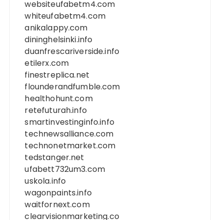
websiteufabetm4.com
whiteufabetm4.com
anikalappy.com
dininghelsinki.info
duanfrescariverside.info
etilerx.com
finestreplica.net
flounderandfumble.com
healthohunt.com
retefuturah.info
smartinvestinginfo.info
technewsalliance.com
technonetmarket.com
tedstanger.net
ufabett732um3.com
uskola.info
wagonpaints.info
waitfornext.com
clearvisionmarketing.co