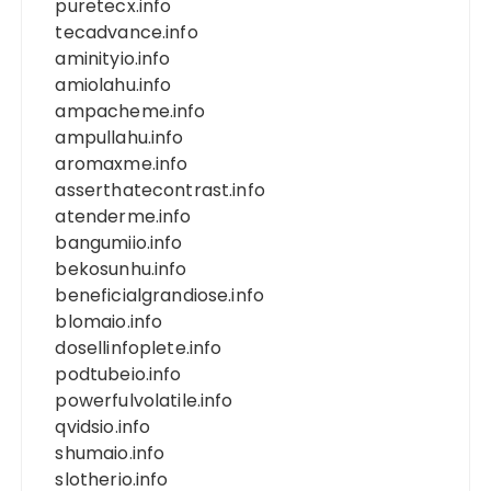
puretecx.info
tecadvance.info
aminityio.info
amiolahu.info
ampacheme.info
ampullahu.info
aromaxme.info
asserthatecontrast.info
atenderme.info
bangumiio.info
bekosunhu.info
beneficialgrandiose.info
blomaio.info
dosellinfoplete.info
podtubeio.info
powerfulvolatile.info
qvidsio.info
shumaio.info
slotherio.info