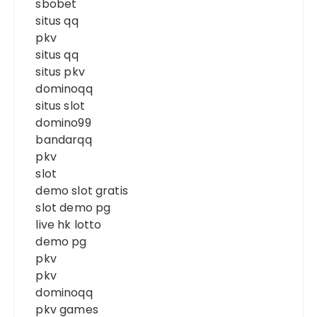
sbobet
situs qq
pkv
situs qq
situs pkv
dominoqq
situs slot
domino99
bandarqq
pkv
slot
demo slot gratis
slot demo pg
live hk lotto
demo pg
pkv
pkv
dominoqq
pkv games