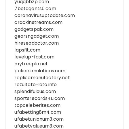
yuqqbbzp.com
7betagents6.com
coronavirusuptodate.com
crackinstreams.com
gadgetspak.com
gearsngadget.com
hireseodoctor.com
lapsfit.com
levelup-fast.com
mytreepla.net
pokersimulations.com
replicamanufactory.net
rezultate-loto.info
splendifulous.com
sportsrecords4u.com
topceleberites.com
ufabetting8m4.com
ufabetunionum3.com
ufabetvalueum3.com