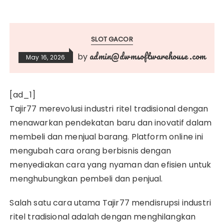
SLOT GACOR
admin@dwmsoftwarehouse.com
by
May 16, 2026
[ad_1]
Tajir77 merevolusi industri ritel tradisional dengan
menawarkan pendekatan baru dan inovatif dalam
membeli dan menjual barang. Platform online ini
mengubah cara orang berbisnis dengan
menyediakan cara yang nyaman dan efisien untuk
menghubungkan pembeli dan penjual.
Salah satu cara utama Tajir77 mendisrupsi industri
ritel tradisional adalah dengan menghilangkan