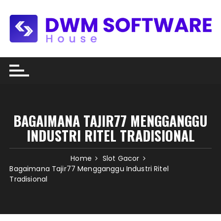
Skip
to
content
BAGAIMANA TAJIR77 MENGGANGGU
INDUSTRI RITEL TRADISIONAL
Home
Slot Gacor
Bagaimana Tajir77 Mengganggu Industri Ritel
Tradisional