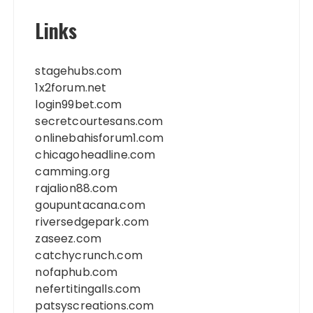
Links
stagehubs.com
1x2forum.net
login99bet.com
secretcourtesans.com
onlinebahisforum1.com
chicagoheadline.com
camming.org
rajalion88.com
goupuntacana.com
riversedgepark.com
zaseez.com
catchycrunch.com
nofaphub.com
nefertitingalls.com
patsyscreations.com