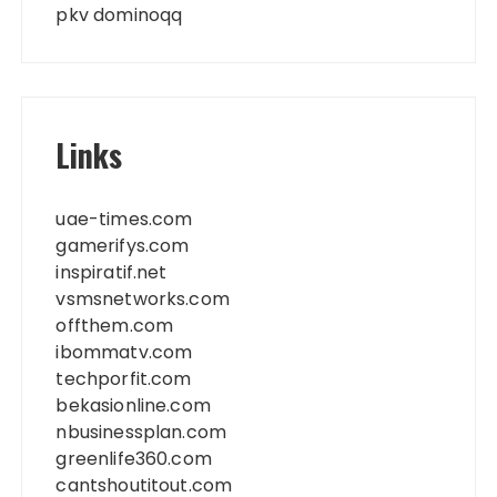
pkv dominoqq
Links
uae-times.com
gamerifys.com
inspiratif.net
vsmsnetworks.com
offthem.com
ibommatv.com
techporfit.com
bekasionline.com
nbusinessplan.com
greenlife360.com
cantshoutitout.com