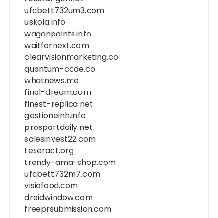
ufabett732um3.com
uskola.info
wagonpaints.info
waitfornext.com
clearvisionmarketing.co
quantum-code.co
whatnews.me
final-dream.com
finest-replica.net
gestioneinh.info
prosportdaily.net
salesinvest22.com
teseract.org
trendy-ama-shop.com
ufabett732m7.com
visiofood.com
droidwindow.com
freeprsubmission.com