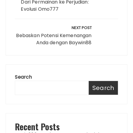
Dari Permainan ke Perjudian:
Evolusi Omo777
NEXT POST
Bebaskan Potensi Kemenangan
Anda dengan Baywin88
Search
Search
Recent Posts