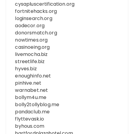
cysapluscertification.org
fortnitehacks.org
loginsearch.org
aodecor.org
donorsmatch.org
nowtimes.org
casinoeing.org
livemocha.biz
streetlife.biz
hyves.biz
enoughinfo.net
pinhive.net
warnabet.net
bollym4u.me
bolly2tollyblog.me
pandaclub.me
flyttevask.io
byhous.com
hartfordplazahotel.com